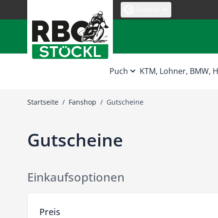
Zum Inhalt springen
Deutsch
Puch
KTM, Lohner, BMW,
Startseite
/
Fanshop
/
Gutscheine
Gutscheine
Einkaufsoptionen
Zur Produktliste springen
Preis