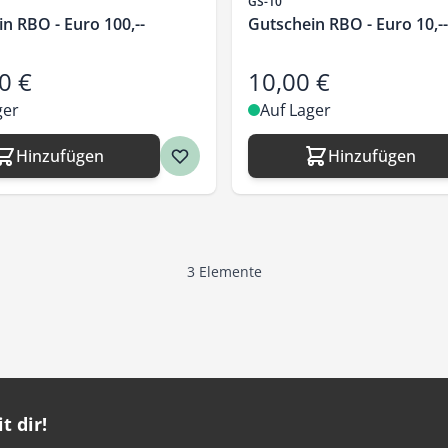
Artikelnr.
GS-10
n RBO - Euro 100,--
Gutschein RBO - Euro 10,--
0 €
10,00 €
ger
Auf Lager
Hinzufügen
Hinzufügen
3
Elemente
t dir!