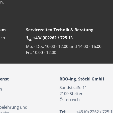
n.
eum
Servicezeiten Technik & Beratung
ich
+43/ (0)2262 / 725 13
Mo. - Do.:
10:00 - 12:00 und 14:00 - 16:00
Fr.:
10:00 - 12:00
enst
RBO-Ing. Stöckl GmbH
Sandstraße 11
m
2100
Stetten
Österreich
belehrung und
Tel:
+43 (0) 2262 / 725 1