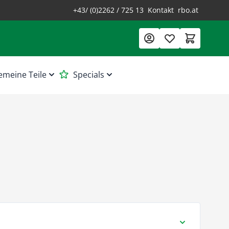
+43/ (0)2262 / 725 13
Kontakt
rbo.at
emeine Teile
Specials