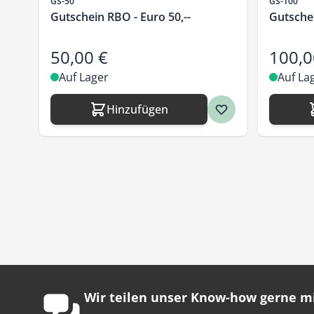
Artikelnr.
Artikelnr.
GS-50
GS-100
Gutschein RBO - Euro 50,--
Gutschei
50,00 €
100,0
Auf Lager
Auf La
Hinzufügen
Wir teilen unser Know-how gerne mi