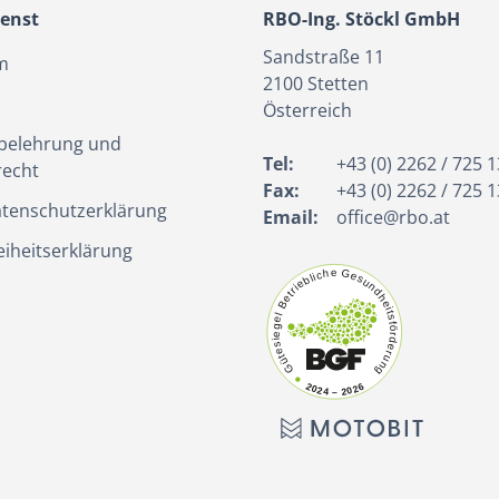
enst
RBO-Ing. Stöckl GmbH
Sandstraße 11
m
2100
Stetten
Österreich
belehrung und
Tel:
+43 (0) 2262 / 725 1
recht
Fax:
+43 (0) 2262 / 725 1
tenschutzerklärung
Email:
office@rbo.at
eiheitserklärung