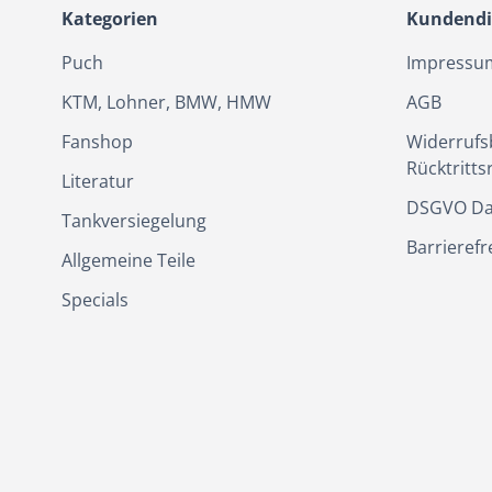
Kategorien
Kundendi
Puch
Impressu
KTM, Lohner, BMW, HMW
AGB
Fanshop
Widerrufs
Rücktritts
Literatur
DSGVO Da
Tankversiegelung
Barrierefr
Allgemeine Teile
Specials