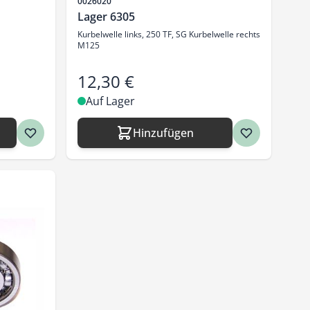
Artikelnr.
0026020
Lager 6305
Kurbelwelle links, 250 TF, SG Kurbelwelle rechts
M125
12,30 €
Auf Lager
Hinzufügen