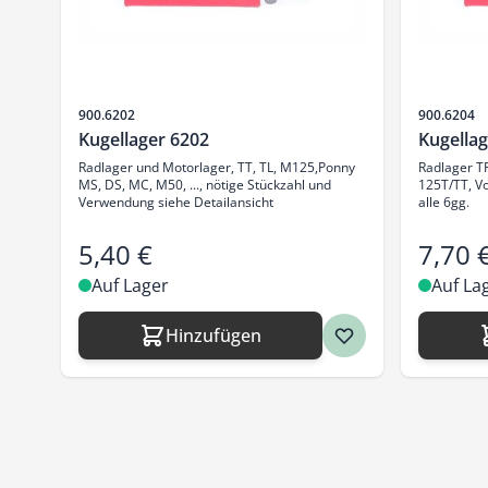
Artikelnr.
Artikelnr.
900.6202
900.6204
Kugellager 6202
Kugellag
Radlager und Motorlager, TT, TL, M125,Ponny
Radlager TF
MS, DS, MC, M50, ..., nötige Stückzahl und
125T/TT, Vor
Verwendung siehe Detailansicht
alle 6gg.
5,40 €
7,70 
Auf Lager
Auf La
Hinzufügen