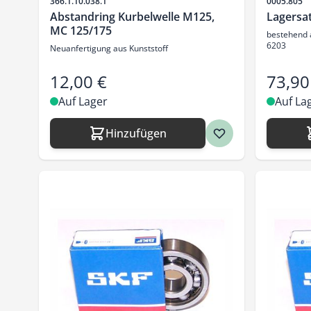
Artikelnr.
Artikelnr.
366.1.10.038.1
0005.805
Abstandring Kurbelwelle M125,
Lagersa
MC 125/175
bestehend 
6203
Neuanfertigung aus Kunststoff
12,00 €
73,90
Auf Lager
Auf La
Hinzufügen