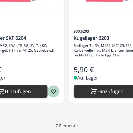
Artikelnr.
900.6203
er SKF 6204
Kugellager 6203
+SG, KW li.TF, SG, SV, TL; KW
Radlager TL, SV, M125, MC125/175;
gel. li.TF, re. M125, Getriebew.li.
Kurbelwelle links Maxi L, S; Getrieb
rechts M125 + alle 6gg. 50er
€
5,90 €
ger
Auf Lager
Hinzufügen
Hinzufügen
7
Elemente