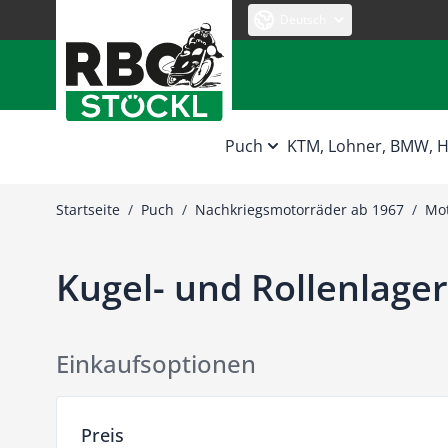
Zum Inhalt springen
Deutsch
Puch
KTM, Lohner, BMW,
Startseite
/
Puch
/
Nachkriegsmotorräder ab 1967
/
Mot
Kugel- und Rollenlager
Einkaufsoptionen
Zur Produktliste springen
Preis