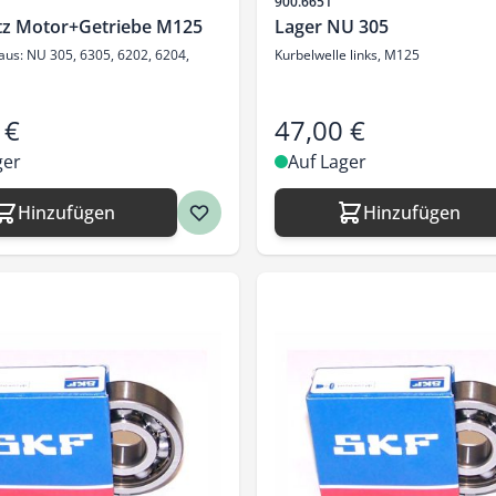
Artikelnr.
900.6651
tz Motor+Getriebe M125
Lager NU 305
aus: NU 305, 6305, 6202, 6204,
Kurbelwelle links, M125
 €
47,00 €
ger
Auf Lager
Hinzufügen
Hinzufügen