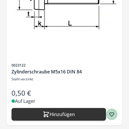
Artikelnr.
0023122
Zylinderschraube M5x16 DIN 84
Stahl verzinkt
0,50 €
Auf Lager
Hinzufügen