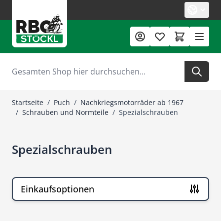
Zum Inhalt springen
Suche
Startseite
/
Puch
/
Nachkriegsmotorräder ab 1967
/
Schrauben und Normteile
/
Spezialschrauben
Spezialschrauben
Einkaufsoptionen
Zur Produktliste springen