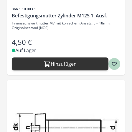
Artikelnr.
366.1.10.003.1
Befestigungsmutter Zylinder M125 1. Ausf.
Innensechskantmutter M7 mit konischem Ansatz, L = 18mm;
Originalbestand (NOS)
4,50 €
Auf Lager
Hinzufügen