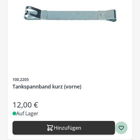
Artikelnr.
100.2205
Tankspannband kurz (vorne)
12,00 €
Auf Lager
Hinzufügen