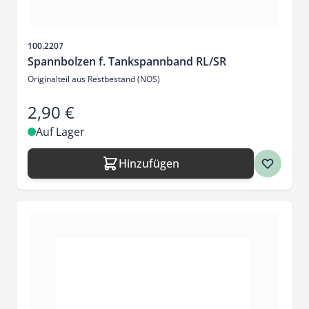
Artikelnr.
100.2207
Spannbolzen f. Tankspannband RL/SR
Originalteil aus Restbestand (NOS)
2,90 €
Auf Lager
Hinzufügen