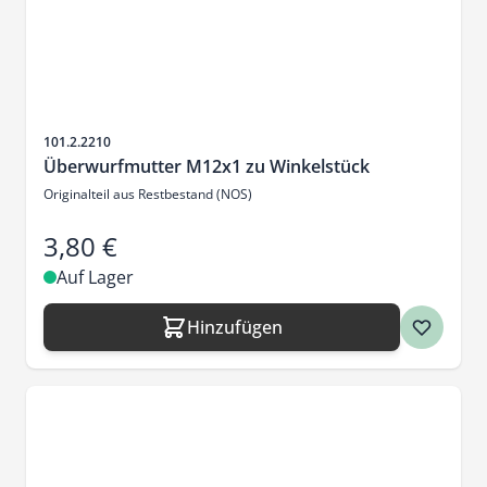
Artikelnr.
101.2.2210
Überwurfmutter M12x1 zu Winkelstück
Originalteil aus Restbestand (NOS)
3,80 €
Auf Lager
Hinzufügen