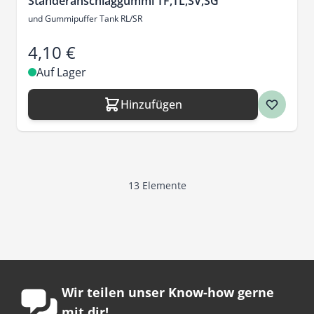
Ständeranschlaggummi TF,TL,SV,SG
und Gummipuffer Tank RL/SR
4,10 €
Auf Lager
Hinzufügen
13
Elemente
Wir teilen unser Know-how gerne
mit dir!