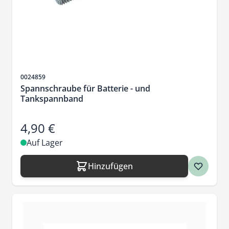
Artikelnr.
0024859
Spannschraube für Batterie - und
Tankspannband
4,90 €
Auf Lager
Hinzufügen