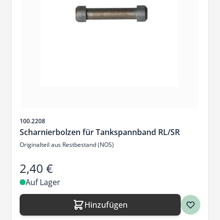
Artikelnr.
100.2208
Scharnierbolzen für Tankspannband RL/SR
Originalteil aus Restbestand (NOS)
2,40 €
Auf Lager
Hinzufügen