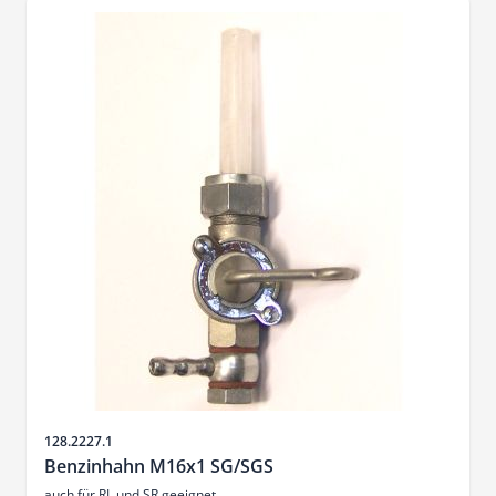
Artikelnr.
128.2227.1
Benzinhahn M16x1 SG/SGS
auch für RL und SR geeignet