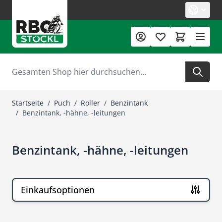
Zum Inhalt springen
Suche
Startseite
/
Puch
/
Roller
/
Benzintank
/
Benzintank, -hähne, -leitungen
Benzintank, -hähne, -leitungen
Einkaufsoptionen
Zur Produktliste springen