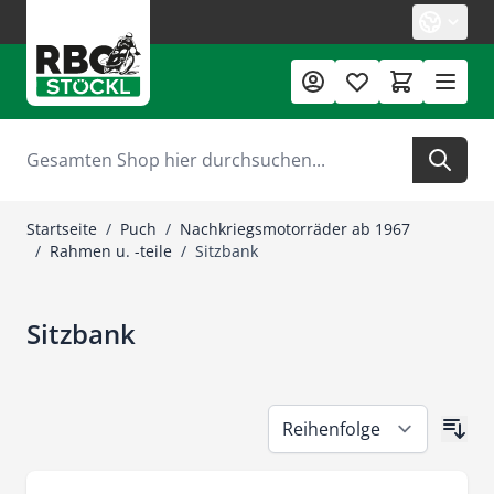
Zum Inhalt springen
Suche
Startseite
/
Puch
/
Nachkriegsmotorräder ab 1967
/
Rahmen u. -teile
/
Sitzbank
Sitzbank