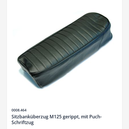
Artikelnr.
0008.464
Sitzbanküberzug M125 gerippt, mit Puch-
Schriftzug