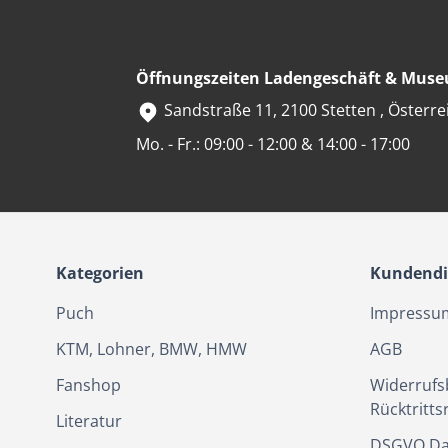
Öffnungszeiten Ladengeschäft & Mus
Sandstraße 11, 2100 Stetten , Österre
Mo. - Fr.: 09:00 - 12:00 & 14:00 - 17:00
Kategorien
Kundendi
Puch
Impressu
KTM, Lohner, BMW, HMW
AGB
Fanshop
Widerrufs
Rücktritts
Literatur
DSGVO Da