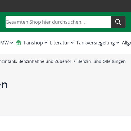
Suche
 HMW
Fanshop
Literatur
Tankversiegelung
Allg
nzintank, Benzinhähne und Zubehör
/
Benzin- und Ölleitungen
en