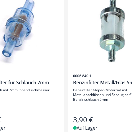
Artikelnr.
0006.840.1
lter für Schlauch 7mm
Benzinfilter Metall/Glas 
ch mit 7mm Innendurchmesser
Benzinfilter Moped/Motorrad mit
Metallanschlüssen und Schauglas f
Benzinschlauch 5mm
€
3,90 €
ger
Auf Lager