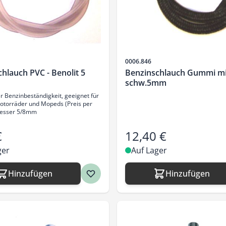
Artikelnr.
0006.846
hlauch PVC - Benolit 5
Benzinschlauch Gummi mi
schw.5mm
r Benzinbeständigkeit, geeignet für
Motorräder und Mopeds (Preis per
esser 5/8mm
€
12,40 €
ger
Auf Lager
Hinzufügen
Hinzufügen