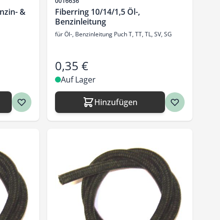
Artikelnr.
0016636
nzin- &
Fiberring 10/14/1,5 Öl-,
Benzinleitung
für Öl-, Benzinleitung Puch T, TT, TL, SV, SG
0,35 €
Auf Lager
Hinzufügen