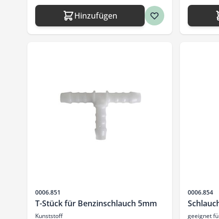
Hinzufügen
Artikelnr.
Artikelnr.
0006.851
0006.854
T-Stück für Benzinschlauch 5mm
Schlauc
Kunststoff
geeignet f