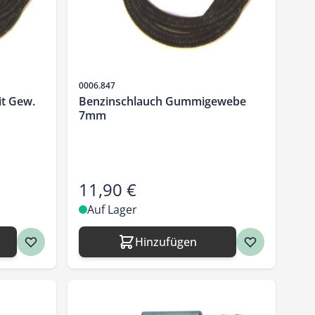
Artikelnr.
0006.847
t Gew.
Benzinschlauch Gummigewebe
7mm
11,90 €
Auf Lager
Hinzufügen