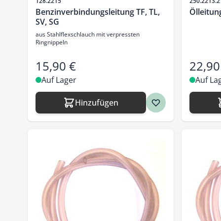
Artikelnr.
Artikelnr.
128.2215
250.2213.2
Benzinverbindungsleitung TF, TL,
Ölleitun
SV, SG
aus Stahlflexschlauch mit verpressten
Ringnippeln
15,90 €
22,90
Auf Lager
Auf La
Hinzufügen