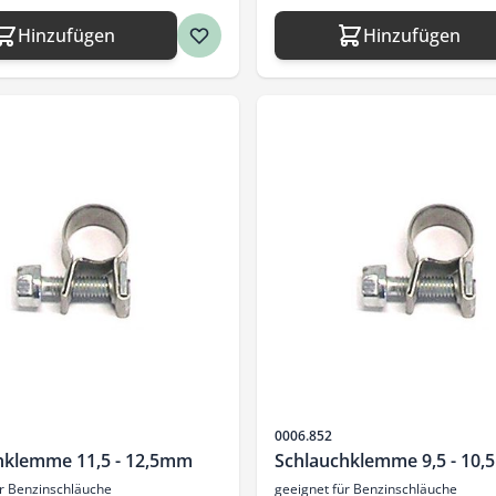
Hinzufügen
Hinzufügen
Artikelnr.
0006.852
hklemme 11,5 - 12,5mm
Schlauchklemme 9,5 - 10
ür Benzinschläuche
geeignet für Benzinschläuche