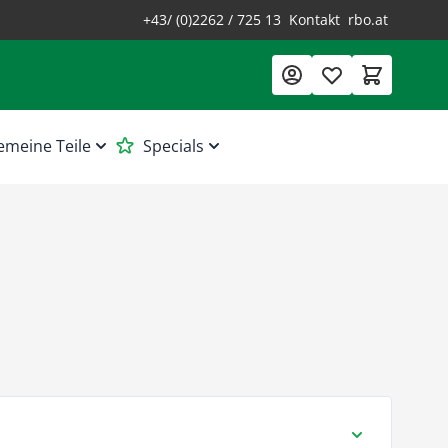
+43/ (0)2262 / 725 13
Kontakt
rbo.at
emeine Teile
Specials