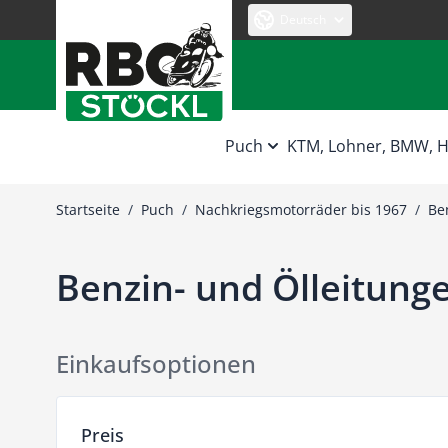
Zum Inhalt springen
Deutsch
Puch
KTM, Lohner, BMW,
Startseite
/
Puch
/
Nachkriegsmotorräder bis 1967
/
Be
Benzin- und Ölleitung
Einkaufsoptionen
Zur Produktliste springen
Preis