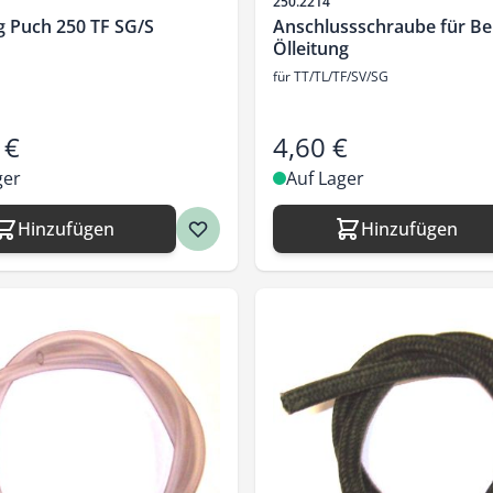
Artikelnr.
250.2214
g Puch 250 TF SG/S
Anschlussschraube für Be
Ölleitung
für TT/TL/TF/SV/SG
 €
4,60 €
ger
Auf Lager
Hinzufügen
Hinzufügen