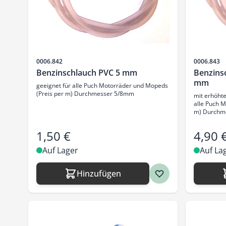
Artikelnr.
Artikelnr.
0006.842
0006.843
Benzinschlauch PVC 5 mm
Benzinsc
mm
geeignet für alle Puch Motorräder und Mopeds
(Preis per m) Durchmesser 5/8mm
mit erhöhte
alle Puch 
m) Durchm
1,50 €
4,90 
Auf Lager
Auf La
Hinzufügen