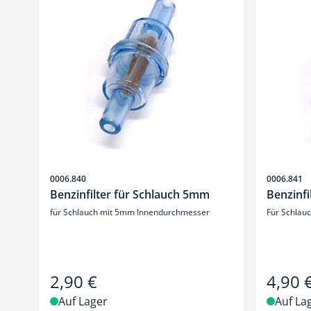
Artikelnr.
Artikelnr.
0006.840
0006.841
Benzinfilter für Schlauch 5mm
Benzinfi
für Schlauch mit 5mm Innendurchmesser
Für Schlau
2,90 €
4,90 
Auf Lager
Auf La