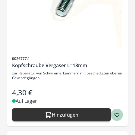
Artikelnr.
0026777.1
Kopfschraube Vergaser L=18mm
zur Reparatur von Schwimmerkammern mit beschädigten oberen
Gewindegängen.
4,30 €
Auf Lager
Hinzufügen