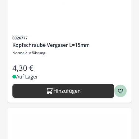
Artikelnr.
0026777
Kopfschraube Vergaser L=15mm
Normalausführung
4,30 €
Auf Lager
Hinzufügen