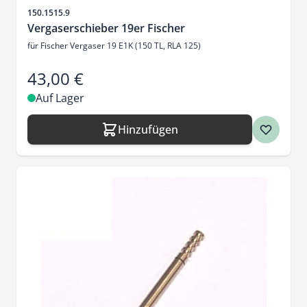
Artikelnr.
150.1515.9
Vergaserschieber 19er Fischer
für Fischer Vergaser 19 E1K (150 TL, RLA 125)
43,00 €
Auf Lager
Hinzufügen