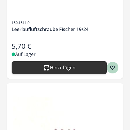
Artikelnr.
150.1511.9
Leerlaufluftschraube Fischer 19/24
5,70 €
Auf Lager
Hinzufügen