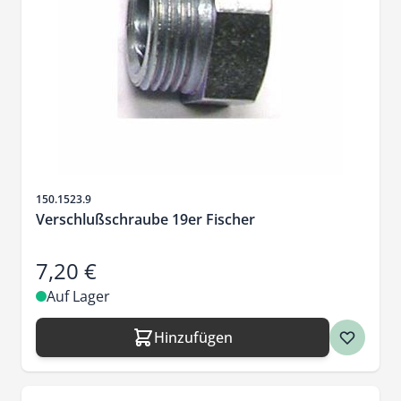
Artikelnr.
150.1523.9
Verschlußschraube 19er Fischer
7,20 €
Auf Lager
Hinzufügen