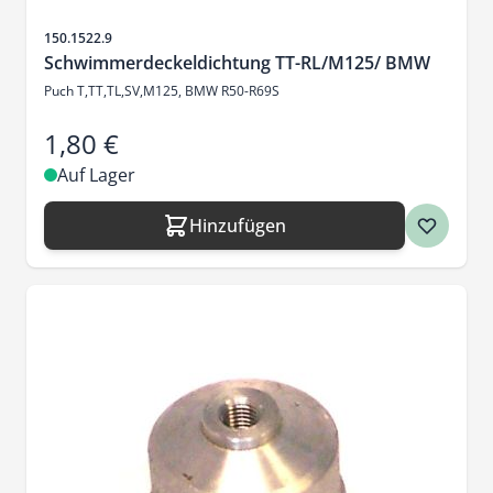
Artikelnr.
150.1522.9
Schwimmerdeckeldichtung TT-RL/M125/ BMW
Puch T,TT,TL,SV,M125, BMW R50-R69S
1,80 €
Auf Lager
Hinzufügen