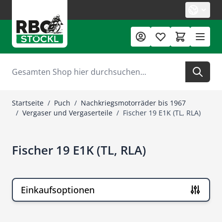
Zum Inhalt springen
Suche
Startseite
/
Puch
/
Nachkriegsmotorräder bis 1967
/
Vergaser und Vergaserteile
/
Fischer 19 E1K (TL, RLA)
Fischer 19 E1K (TL, RLA)
Einkaufsoptionen
Zur Produktliste springen