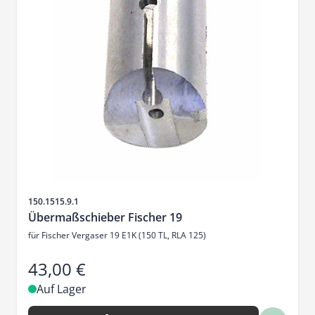
Artikelnr.
150.1515.9.1
Übermaßschieber Fischer 19
für Fischer Vergaser 19 E1K (150 TL, RLA 125)
43,00 €
Auf Lager