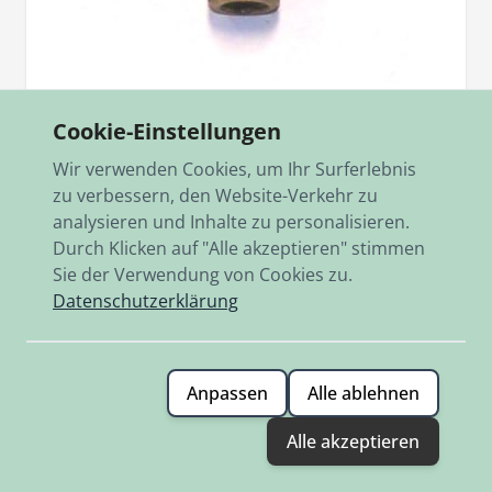
Artikelnr.
150.1508.9
Cookie-Einstellungen
Nadeldüse (Düsenstock) Fischer 19
Wir verwenden Cookies, um Ihr Surferlebnis
19,90 €
zu verbessern, den Website-Verkehr zu
analysieren und Inhalte zu personalisieren.
Auf Lager
Durch Klicken auf "Alle akzeptieren" stimmen
Sie der Verwendung von Cookies zu.
Hinzufügen
Datenschutzerklärung
Anpassen
Alle ablehnen
Alle akzeptieren