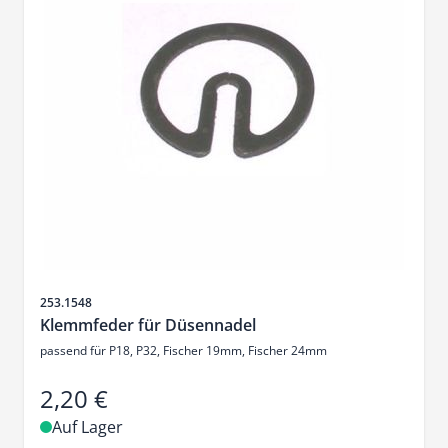
Artikelnr.
253.1548
Klemmfeder für Düsennadel
passend für P18, P32, Fischer 19mm, Fischer 24mm
2,20 €
Auf Lager