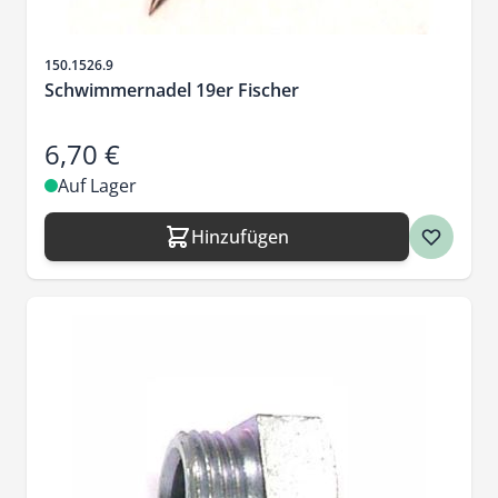
Artikelnr.
150.1526.9
Schwimmernadel 19er Fischer
6,70 €
Auf Lager
Hinzufügen