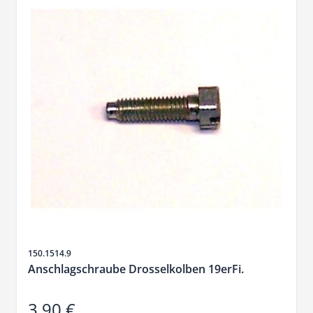
Artikelnr.
150.1514.9
Anschlagschraube Drosselkolben 19erFi.
3,90 €