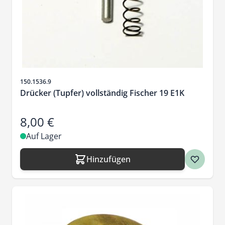
Artikelnr.
150.1536.9
Drücker (Tupfer) vollständig Fischer 19 E1K
8,00 €
Auf Lager
Hinzufügen