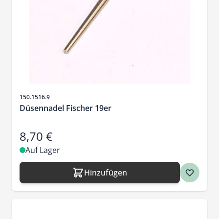
Artikelnr.
150.1516.9
Düsennadel Fischer 19er
8,70 €
Auf Lager
Hinzufügen