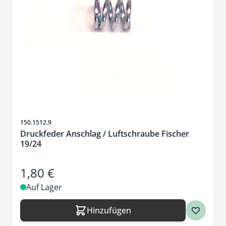
Artikelnr.
150.1512.9
Druckfeder Anschlag / Luftschraube Fischer
19/24
1,80 €
Auf Lager
Hinzufügen