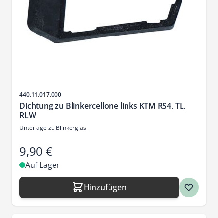
Artikelnr.
440.11.017.000
Dichtung zu Blinkercellone links KTM RS4, TL,
RLW
Unterlage zu Blinkerglas
9,90 €
Auf Lager
Hinzufügen