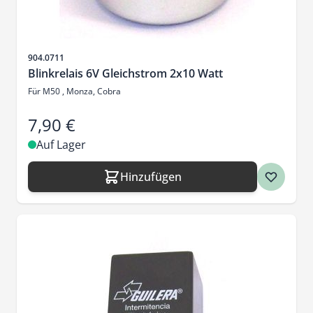
Artikelnr.
904.0711
Blinkrelais 6V Gleichstrom 2x10 Watt
Für M50 , Monza, Cobra
7,90 €
Auf Lager
Hinzufügen