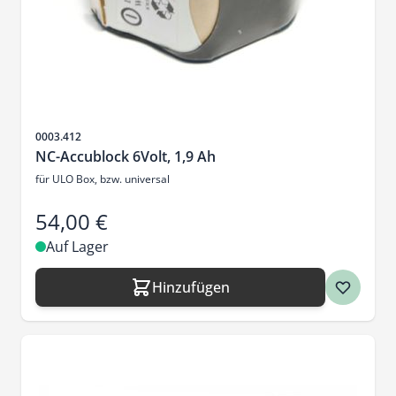
Artikelnr.
0003.412
NC-Accublock 6Volt, 1,9 Ah
für ULO Box, bzw. universal
54,00 €
Auf Lager
Hinzufügen