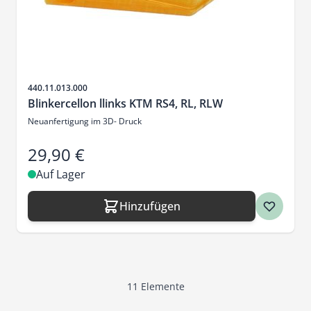
Artikelnr.
440.11.013.000
Blinkercellon llinks KTM RS4, RL, RLW
Neuanfertigung im 3D- Druck
29,90 €
Auf Lager
Hinzufügen
11
Elemente