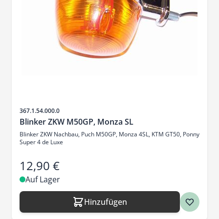
Artikelnr.
367.1.54.000.0
Blinker ZKW M50GP, Monza SL
Blinker ZKW Nachbau, Puch M50GP, Monza 4SL, KTM GT50, Ponny
Super 4 de Luxe
12,90 €
Auf Lager
Hinzufügen