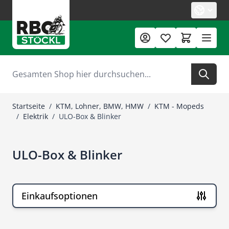
Zum Inhalt springen
Suche
Startseite
/
KTM, Lohner, BMW, HMW
/
KTM - Mopeds
/
Elektrik
/
ULO-Box & Blinker
ULO-Box & Blinker
Einkaufsoptionen
Zur Produktliste springen