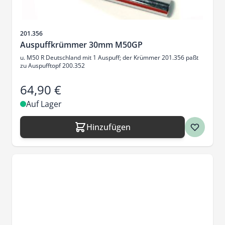
Artikelnr.
201.356
Auspuffkrümmer 30mm M50GP
u. M50 R Deutschland mit 1 Auspuff; der Krümmer 201.356 paßt
zu Auspufftopf 200.352
64,90 €
Auf Lager
Hinzufügen