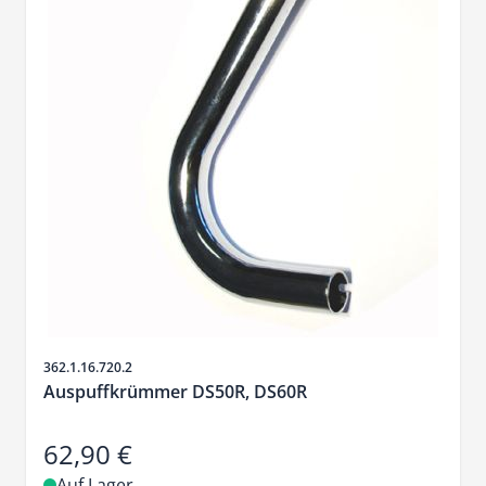
Artikelnr.
362.1.16.720.2
Auspuffkrümmer DS50R, DS60R
62,90 €
Auf Lager