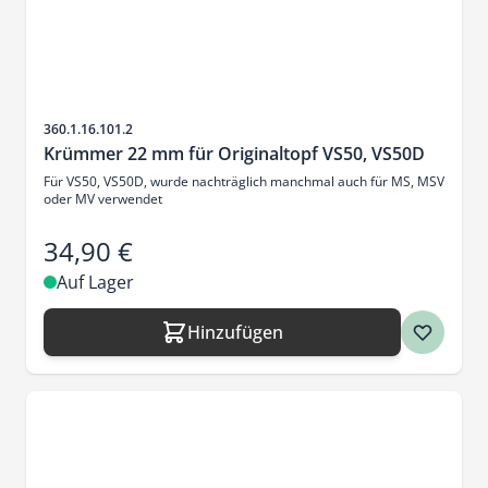
Artikelnr.
360.1.16.101.2
Krümmer 22 mm für Originaltopf VS50, VS50D
Für VS50, VS50D, wurde nachträglich manchmal auch für MS, MSV
oder MV verwendet
34,90 €
Auf Lager
Hinzufügen