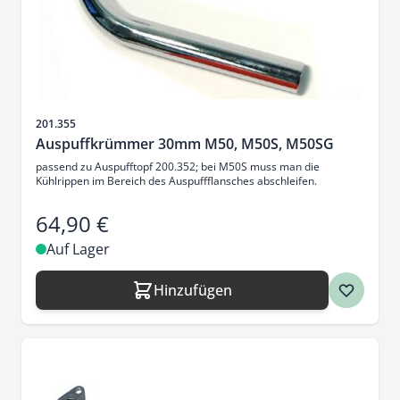
Artikelnr.
201.355
Auspuffkrümmer 30mm M50, M50S, M50SG
passend zu Auspufftopf 200.352; bei M50S muss man die
Kühlrippen im Bereich des Auspuffflansches abschleifen.
64,90 €
Auf Lager
Hinzufügen