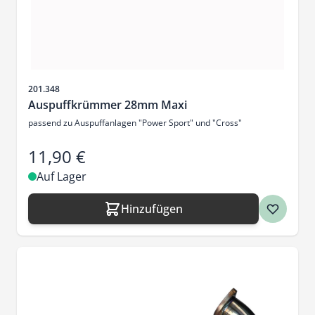
Artikelnr.
201.348
Auspuffkrümmer 28mm Maxi
passend zu Auspuffanlagen "Power Sport" und "Cross"
11,90 €
Auf Lager
Hinzufügen