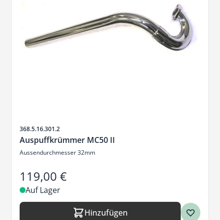
Artikelnr.
368.5.16.301.2
Auspuffkrümmer MC50 II
Aussendurchmesser 32mm
119,00 €
Auf Lager
Hinzufügen