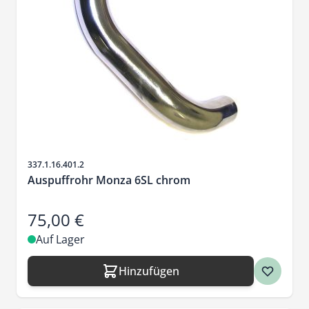
Artikelnr.
337.1.16.401.2
Auspuffrohr Monza 6SL chrom
75,00 €
Auf Lager
Hinzufügen