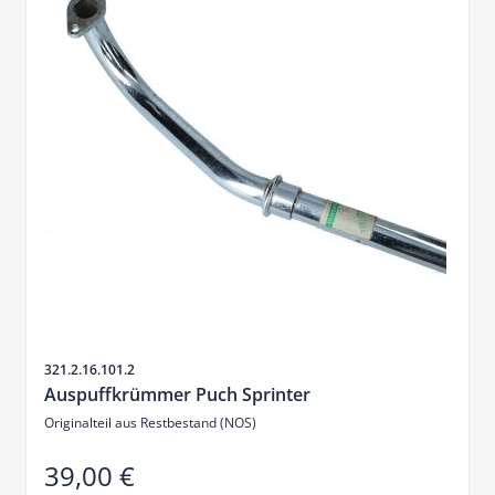
Artikelnr.
321.2.16.101.2
Auspuffkrümmer Puch Sprinter
Originalteil aus Restbestand (NOS)
39,00 €