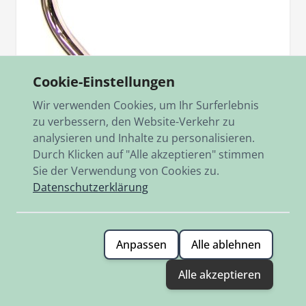
Cookie-Einstellungen
Wir verwenden Cookies, um Ihr Surferlebnis
zu verbessern, den Website-Verkehr zu
analysieren und Inhalte zu personalisieren.
Durch Klicken auf "Alle akzeptieren" stimmen
Sie der Verwendung von Cookies zu.
Artikelnr.
328.2.16.510.2
Krümmer links M50SE ohne Gewindestange
Datenschutzerklärung
ohne Gewindestange
79,00 €
Anpassen
Alle ablehnen
Auf Lager
Alle akzeptieren
Hinzufügen