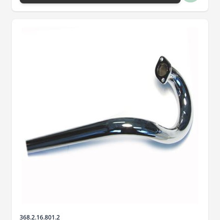
Artikelnr.
368.2.16.801.2