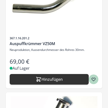
Artikelnr.
367.1.16.201.2
Auspuffkrümmer VZ50M
Neuproduktion, Aussendurchmesser des Rohres 30mm.
69,00 €
Auf Lager
Hinzufügen