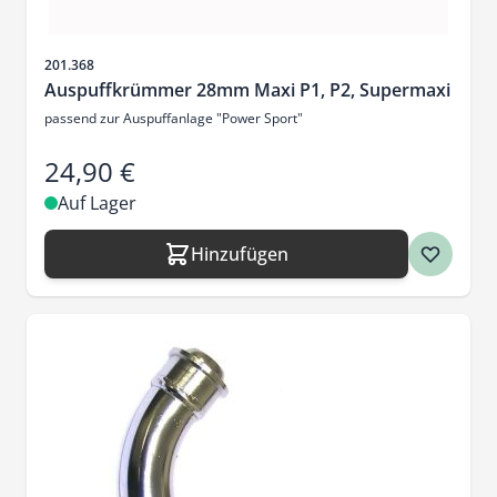
Artikelnr.
201.368
Auspuffkrümmer 28mm Maxi P1, P2, Supermaxi
passend zur Auspuffanlage "Power Sport"
24,90 €
Auf Lager
Hinzufügen