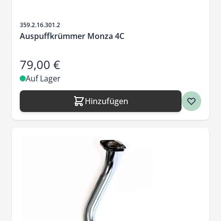
Artikelnr.
359.2.16.301.2
Auspuffkrümmer Monza 4C
79,00 €
Auf Lager
Hinzufügen