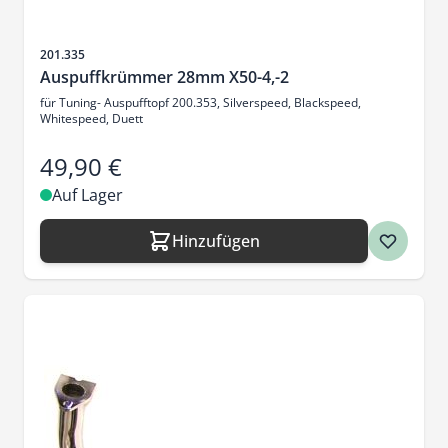
Artikelnr.
201.335
Auspuffkrümmer 28mm X50-4,-2
für Tuning- Auspufftopf 200.353, Silverspeed, Blackspeed,
Whitespeed, Duett
49,90 €
Auf Lager
Hinzufügen