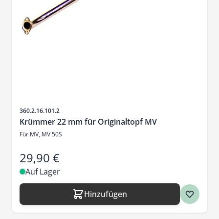
Artikelnr.
360.2.16.101.2
Krümmer 22 mm für Originaltopf MV
Für MV, MV 50S
29,90 €
Auf Lager
Hinzufügen