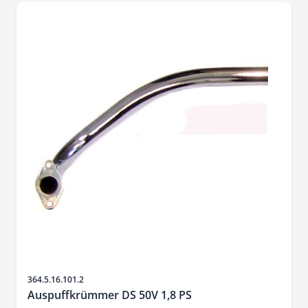
Artikelnr.
364.5.16.101.2
Auspuffkrümmer DS 50V 1,8 PS