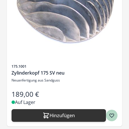
Artikelnr.
175.1001
Zylinderkopf 175 SV neu
Neuanfertigung aus Sandguss
189,00 €
Auf Lager
Hinzufügen