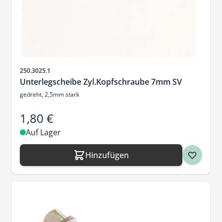
Artikelnr.
250.3025.1
Unterlegscheibe Zyl.Kopfschraube 7mm SV
gedreht, 2,5mm stark
1,80 €
Auf Lager
Hinzufügen