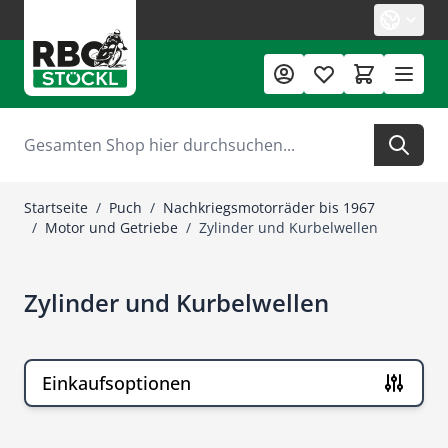
Zum Inhalt springen
Suche
Startseite
/
Puch
/
Nachkriegsmotorräder bis 1967
/
Motor und Getriebe
/
Zylinder und Kurbelwellen
Zylinder und Kurbelwellen
Einkaufsoptionen
Zur Produktliste springen