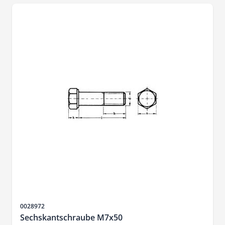
Artikelnr.
0028972
Sechskantschraube M7x50