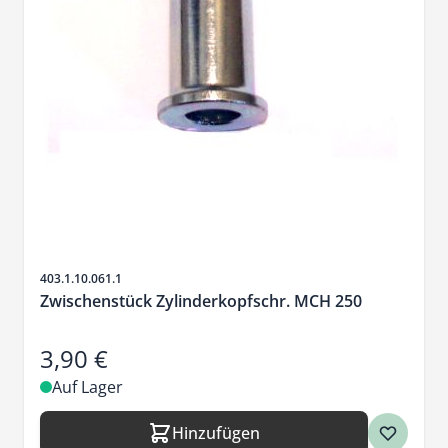
Artikelnr.
403.1.10.061.1
Zwischenstück Zylinderkopfschr. MCH 250
3,90 €
Auf Lager
Hinzufügen