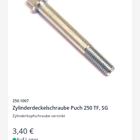
Artikelnr.
250.1007
Zylinderdeckelschraube Puch 250 TF, SG
Zylinderkopfschraube verzinkt
3,40 €
Auf Lager