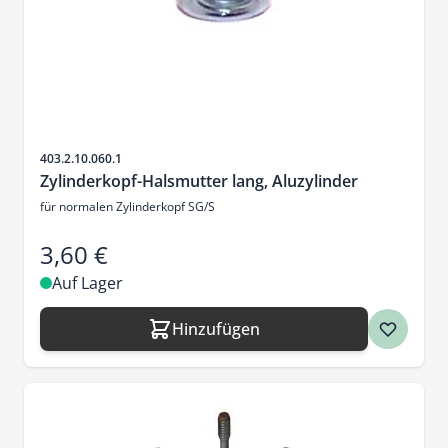
Artikelnr.
403.2.10.060.1
Zylinderkopf-Halsmutter lang, Aluzylinder
für normalen Zylinderkopf SG/S
3,60 €
Auf Lager
Hinzufügen