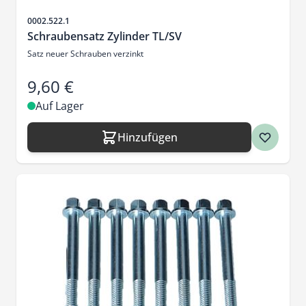
Artikelnr.
0002.522.1
Schraubensatz Zylinder TL/SV
Satz neuer Schrauben verzinkt
9,60 €
Auf Lager
Hinzufügen