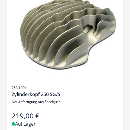
Artikelnr.
253.1001
Zylinderkopf 250 SG/S
Neuanfertigung aus Sandguss
219,00 €
Auf Lager