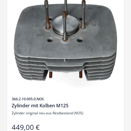
Artikelnr.
366.2.10.005.0.NOS
Zylinder mit Kolben M125
Zylinder original neu aus Restbestand (NOS)
449,00 €