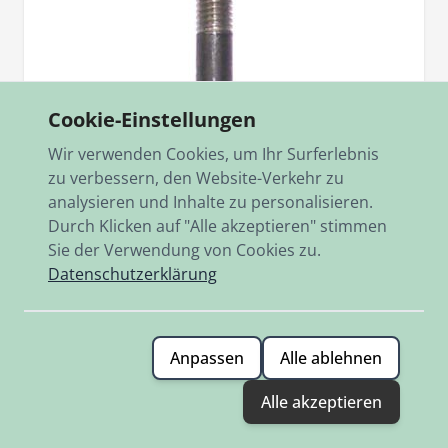
Cookie-Einstellungen
Wir verwenden Cookies, um Ihr Surferlebnis
zu verbessern, den Website-Verkehr zu
analysieren und Inhalte zu personalisieren.
Durch Klicken auf "Alle akzeptieren" stimmen
Sie der Verwendung von Cookies zu.
Datenschutzerklärung
Artikelnr.
902.1975
Stehbolzen 1. Ausführung Zyl. Kopf M125
Kurze Ausführung M8x45
Anpassen
Alle ablehnen
4,20 €
Alle akzeptieren
Auf Lager