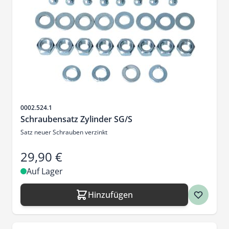
Artikelnr.
0002.524.1
Schraubensatz Zylinder SG/S
Satz neuer Schrauben verzinkt
29,90 €
Auf Lager
Hinzufügen