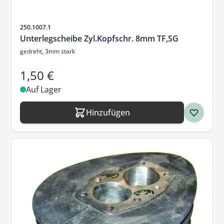
Artikelnr.
250.1007.1
Unterlegscheibe Zyl.Kopfschr. 8mm TF,SG
gedreht, 3mm stark
1,50 €
Auf Lager
Hinzufügen