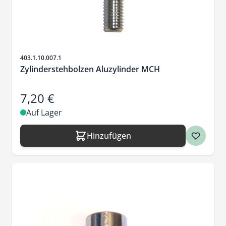
Artikelnr.
403.1.10.007.1
Zylinderstehbolzen Aluzylinder MCH
7,20 €
Auf Lager
Hinzufügen