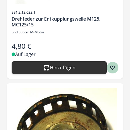
Artikelnr.
331.2.12.022.1
Drehfeder zur Entkupplungswelle M125,
MC125/15
und 50ccm M-Motor
4,80 €
Auf Lager
Hinzufügen