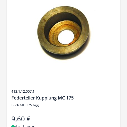
Artikelnr.
412.1.12.007.1
Federteller Kupplung MC 175
Puch MC 175 6gg.
9,60 €
Auf Lager