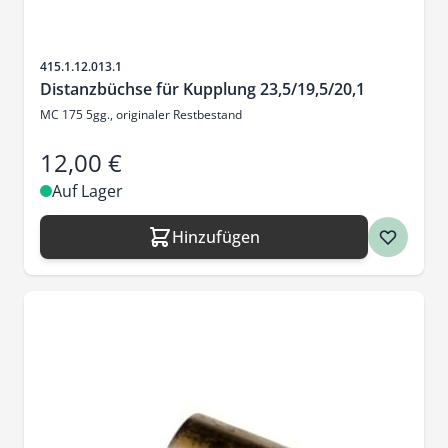
Artikelnr.
415.1.12.013.1
Distanzbüchse für Kupplung 23,5/19,5/20,1
MC 175 5gg., originaler Restbestand
12,00 €
Auf Lager
Hinzufügen