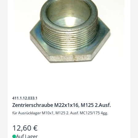
Artikelnr.
411.1.12.033.1
Zentrierschraube M22x1x16, M125 2.Ausf.
für Ausrücklager M10x1, M125 2. Ausf. MC125/175 4gg.
12,60 €
Auf Lager