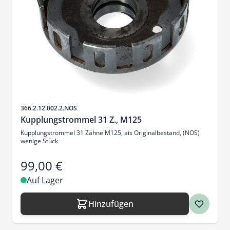
Artikelnr.
366.2.12.002.2.NOS
Kupplungstrommel 31 Z., M125
Kupplungstrommel 31 Zähne M125, ais Originalbestand, (NOS)
wenige Stück
99,00 €
Auf Lager
Hinzufügen