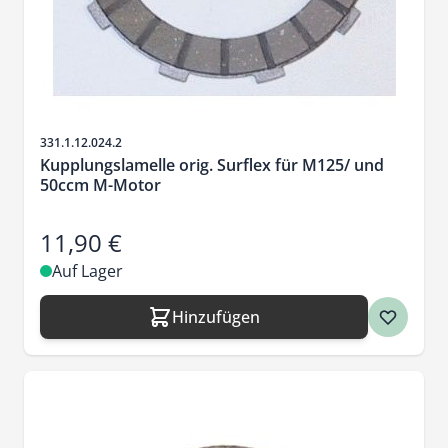
Artikelnr.
331.1.12.024.2
Kupplungslamelle orig. Surflex für M125/ und
50ccm M-Motor
11,90 €
Auf Lager
Hinzufügen