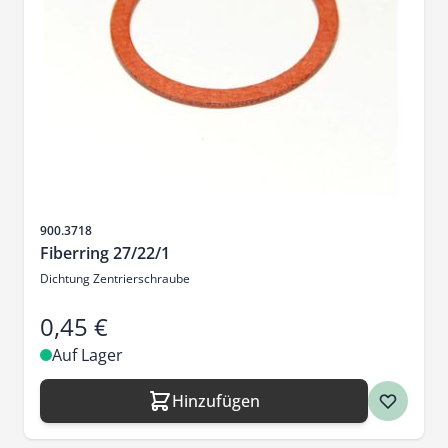
Artikelnr.
900.3718
Fiberring 27/22/1
Dichtung Zentrierschraube
0,45 €
Auf Lager
Hinzufügen