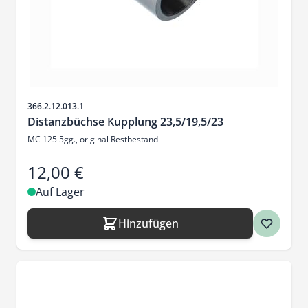
Artikelnr.
366.2.12.013.1
Distanzbüchse Kupplung 23,5/19,5/23
MC 125 5gg., original Restbestand
12,00 €
Auf Lager
Hinzufügen