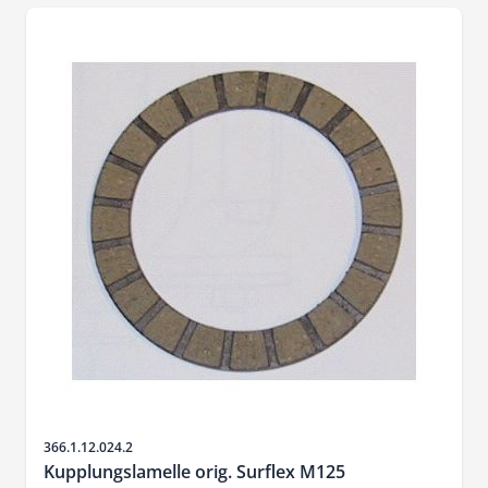
Artikelnr.
366.1.12.024.2
Kupplungslamelle orig. Surflex M125