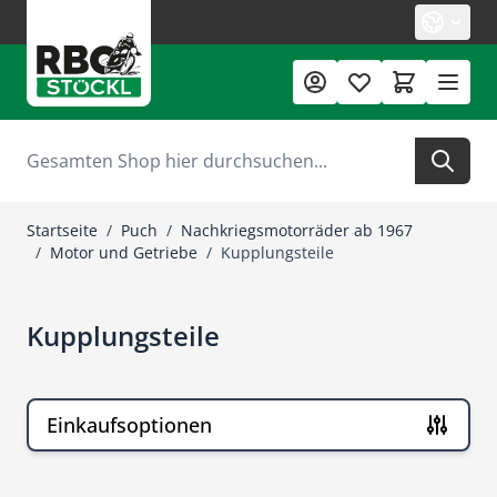
Zum Inhalt springen
Suche
Startseite
/
Puch
/
Nachkriegsmotorräder ab 1967
/
Motor und Getriebe
/
Kupplungsteile
Kupplungsteile
Einkaufsoptionen
Zur Produktliste springen