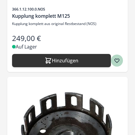
Artikelnr.
366.1.12.100.0.NOS
Kupplung komplett M125
Kupplung komplett aus original Restbestand (NOS)
249,00 €
Auf Lager
Hinzufügen