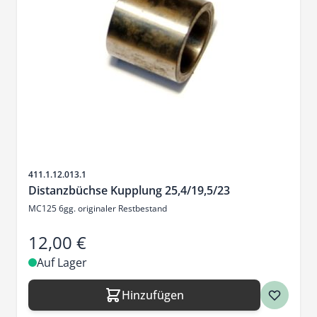
Artikelnr.
411.1.12.013.1
Distanzbüchse Kupplung 25,4/19,5/23
MC125 6gg. originaler Restbestand
12,00 €
Auf Lager
Hinzufügen