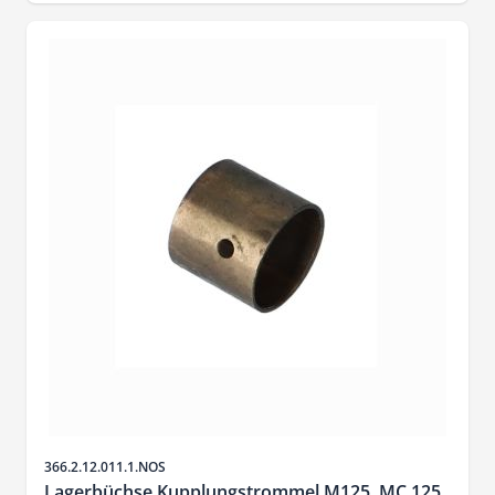
Artikelnr.
366.2.12.011.1.NOS
Lagerbüchse Kupplungstrommel M125, MC 125