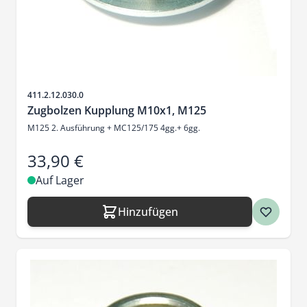
Artikelnr.
411.2.12.030.0
Zugbolzen Kupplung M10x1, M125
M125 2. Ausführung + MC125/175 4gg.+ 6gg.
33,90 €
Auf Lager
Hinzufügen