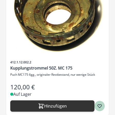
Artikelnr.
412.1.12.002.2
Kupplungstrommel 50Z. MC 175
Puch MC175 6gg., originaler Restbestand, nur wenige Stück
120,00 €
Auf Lager
Hinzufügen