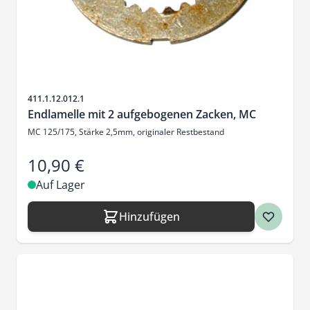
Artikelnr.
411.1.12.012.1
Endlamelle mit 2 aufgebogenen Zacken, MC
MC 125/175, Stärke 2,5mm, originaler Restbestand
10,90 €
Auf Lager
Hinzufügen