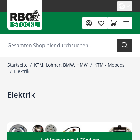
Zum Inhalt springen
Suche
Startseite
/
KTM, Lohner, BMW, HMW
/
KTM - Mopeds
/
Elektrik
Elektrik
Lichtmaschinen & Zündung