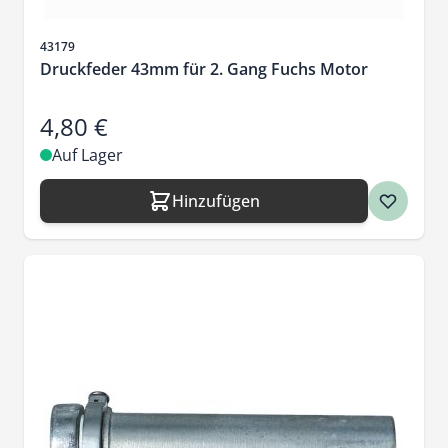
Artikelnr.
43179
Druckfeder 43mm für 2. Gang Fuchs Motor
4,80 €
Auf Lager
Hinzufügen