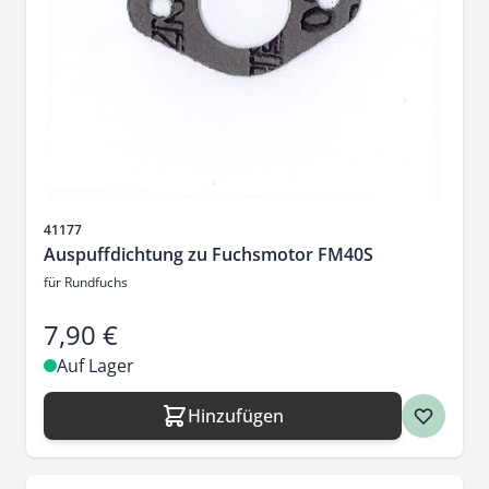
Artikelnr.
41177
Auspuffdichtung zu Fuchsmotor FM40S
für Rundfuchs
7,90 €
Auf Lager
Hinzufügen