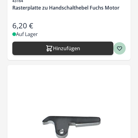
Artikelnr.
43164
Rasterplatte zu Handschalthebel Fuchs Motor
6,20 €
Auf Lager
Hinzufügen