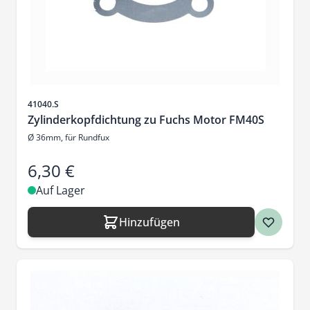
Artikelnr.
41040.S
Zylinderkopfdichtung zu Fuchs Motor FM40S
Ø 36mm, für Rundfux
6,30 €
Auf Lager
Hinzufügen