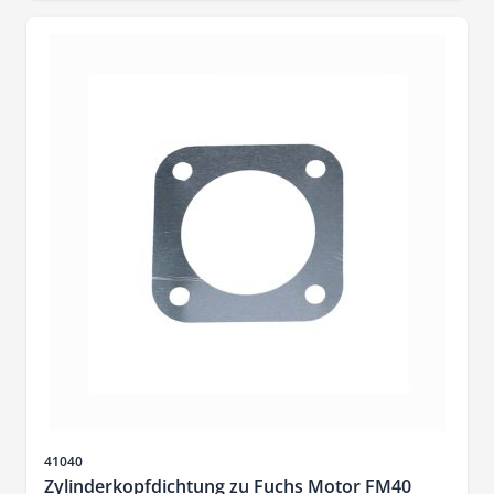
Artikelnr.
41040
Zylinderkopfdichtung zu Fuchs Motor FM40