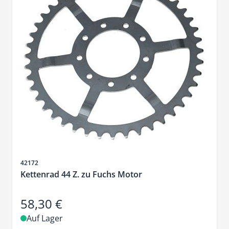
Artikelnr.
42172
Kettenrad 44 Z. zu Fuchs Motor
58,30 €
Auf Lager