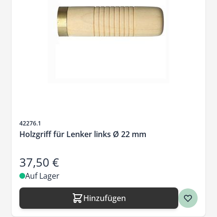
Artikelnr.
42276.1
Holzgriff für Lenker links Ø 22 mm
37,50 €
Auf Lager
Hinzufügen