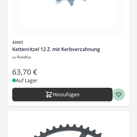
Artikelnr.
42093
Kettenritzel 12 Z. mit Kerbverzahnung
zu Rundfux
63,70 €
Auf Lager
Hinzufügen