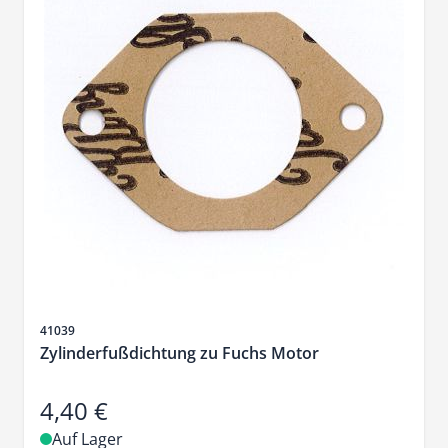
Artikelnr.
41039
Zylinderfußdichtung zu Fuchs Motor
4,40 €
Auf Lager