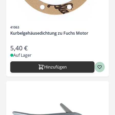
Artikelnr.
41063
Kurbelgehäusedichtung zu Fuchs Motor
5,40 €
Auf Lager
Hinzufügen