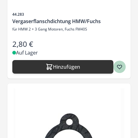
Artikelnr.
44.283
Vergaserflanschdichtung HMW/Fuchs
für HMW 2 + 3 Gang Motoren, Fuchs FM40S
2,80 €
Auf Lager
Hinzufügen