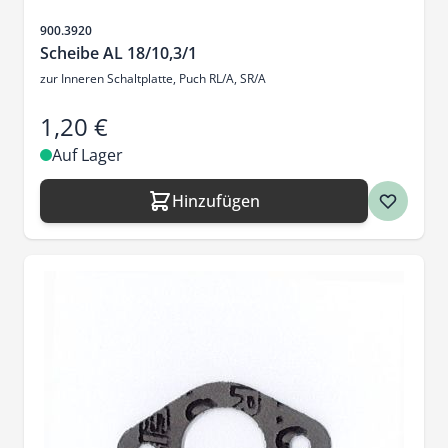
Artikelnr.
900.3920
Scheibe AL 18/10,3/1
zur Inneren Schaltplatte, Puch RL/A, SR/A
1,20 €
Auf Lager
Hinzufügen