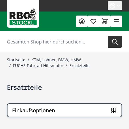
Zum Inhalt springen
Suche
Startseite
/
KTM, Lohner, BMW, HMW
/
FUCHS Fahrrad Hilfsmotor
/
Ersatzteile
Ersatzteile
Einkaufsoptionen
Zur Produktliste springen