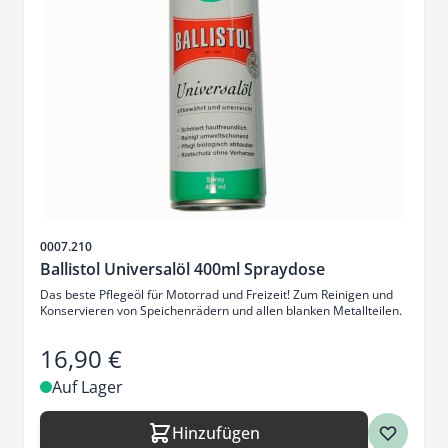
Artikelnr.
0007.210
Ballistol Universalöl 400ml Spraydose
Das beste Pflegeöl für Motorrad und Freizeit! Zum Reinigen und
Konservieren von Speichenrädern und allen blanken Metallteilen.
16,90 €
Auf Lager
Hinzufügen