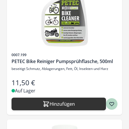
Artikelnr.
0007.199
PETEC Bike Reiniger Pumpsprühflasche, 500ml
beseitigt Schmutz, Ablagerungen, Fett, Öl, Insekten und Harz
11,50 €
Auf Lager
Hinzufügen