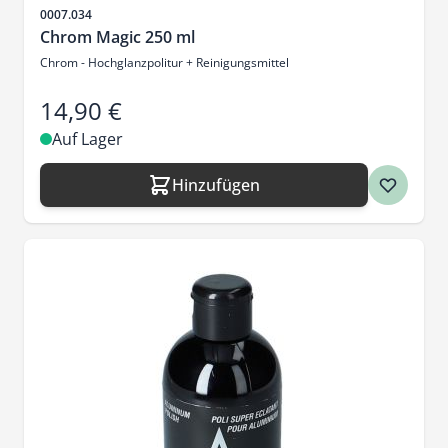
Artikelnr.
0007.034
Chrom Magic 250 ml
Chrom - Hochglanzpolitur + Reinigungsmittel
14,90 €
Auf Lager
Hinzufügen