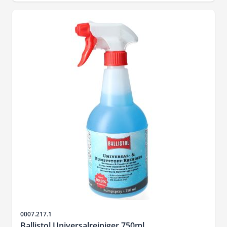
Artikelnr.
0007.217.1
Ballistol Universalreiniger 750ml