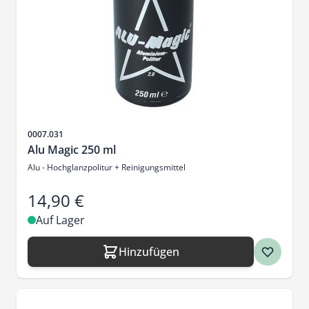
Artikelnr.
0007.031
Alu Magic 250 ml
Alu - Hochglanzpolitur + Reinigungsmittel
14,90 €
Auf Lager
Hinzufügen