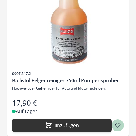
Artikelnr.
0007.217.2
Ballistol Felgenreiniger 750ml Pumpensprüher
Hochwertiger Gelreiniger für Auto und Motorradfelgen.
17,90 €
Auf Lager
Hinzufügen