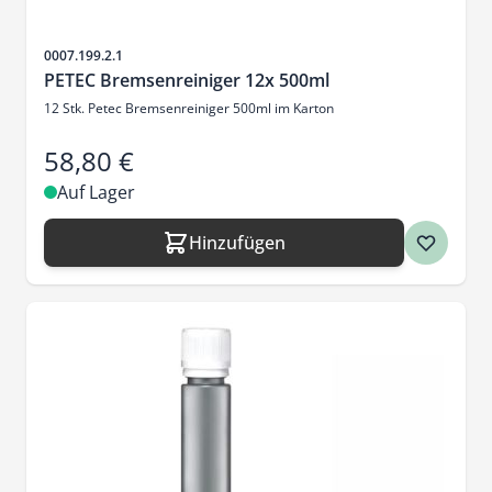
Artikelnr.
0007.199.2.1
PETEC Bremsenreiniger 12x 500ml
12 Stk. Petec Bremsenreiniger 500ml im Karton
58,80 €
Auf Lager
Hinzufügen