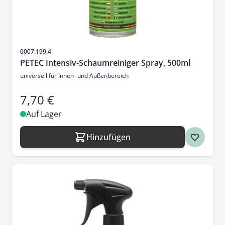
Artikelnr.
0007.199.4
PETEC Intensiv-Schaumreiniger Spray, 500ml
universell für Innen- und Außenbereich
7,70 €
Auf Lager
Hinzufügen