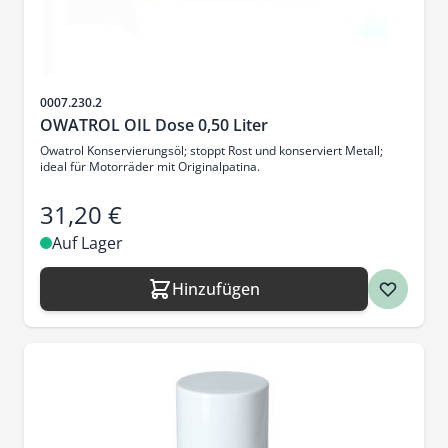
Artikelnr.
0007.230.2
OWATROL OIL Dose 0,50 Liter
Owatrol Konservierungsöl; stoppt Rost und konserviert Metall;
ideal für Motorräder mit Originalpatina.
31,20 €
Auf Lager
Hinzufügen