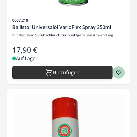
Artikelnr.
0007.218
Ballistol Universalöl VarioFlex Spray 350ml
mit flexiblem Sprühschlauch zur punktgenauen Anwendung
17,90 €
Auf Lager
Hinzufügen