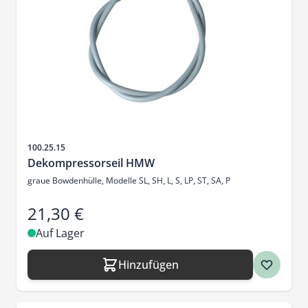
Artikelnr.
100.25.15
Dekompressorseil HMW
graue Bowdenhülle, Modelle SL, SH, L, S, LP, ST, SA, P
21,30 €
Auf Lager
Hinzufügen