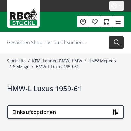
Zum Inhalt springen
Suche
Startseite
/
KTM, Lohner, BMW, HMW
/
HMW Mopeds
/
Seilzüge
/
HMW-L Luxus 1959-61
HMW-L Luxus 1959-61
Einkaufsoptionen
Zur Produktliste springen