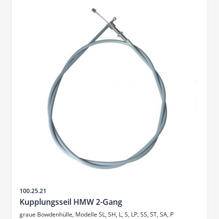
Artikelnr.
100.25.21
Kupplungsseil HMW 2-Gang
graue Bowdenhülle, Modelle SL, SH, L, S, LP, SS, ST, SA, P