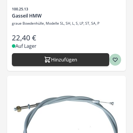
Artikelnr.
100.25.13
Gasseil HMW
graue Bowdenhülle, Modelle SL, SH, L, S, LP, ST, SA, P
22,40 €
Auf Lager
Hinzufügen