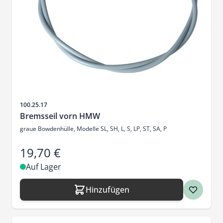
Artikelnr.
100.25.17
Bremsseil vorn HMW
graue Bowdenhülle, Modelle SL, SH, L, S, LP, ST, SA, P
19,70 €
Auf Lager
Hinzufügen