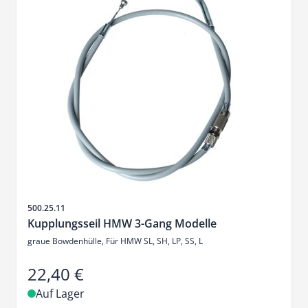
Artikelnr.
500.25.11
Kupplungsseil HMW 3-Gang Modelle
graue Bowdenhülle, Für HMW SL, SH, LP, SS, L
22,40 €
Auf Lager