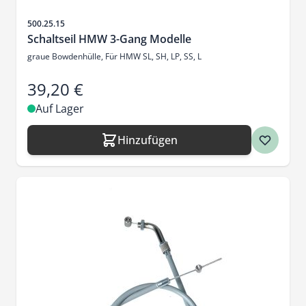
Artikelnr.
500.25.15
Schaltseil HMW 3-Gang Modelle
graue Bowdenhülle, Für HMW SL, SH, LP, SS, L
39,20 €
Auf Lager
Hinzufügen