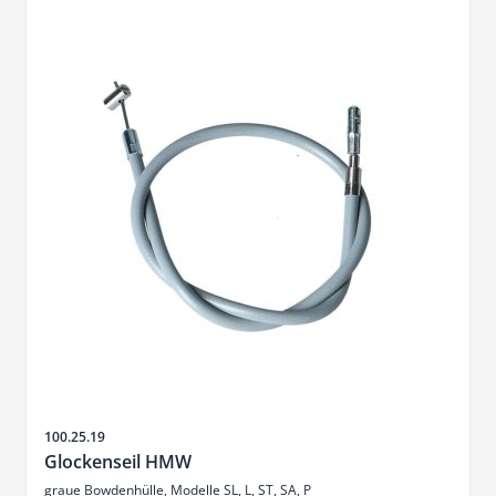
Artikelnr.
100.25.19
Glockenseil HMW
graue Bowdenhülle, Modelle SL, L, ST, SA, P