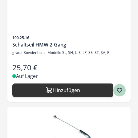
Artikelnr.
100.25.16
Schaltseil HMW 2-Gang
graue Bowdenhülle, Modelle SL, SH, L, S, LP, SS, ST, SA, P
25,70 €
Auf Lager
Hinzufügen