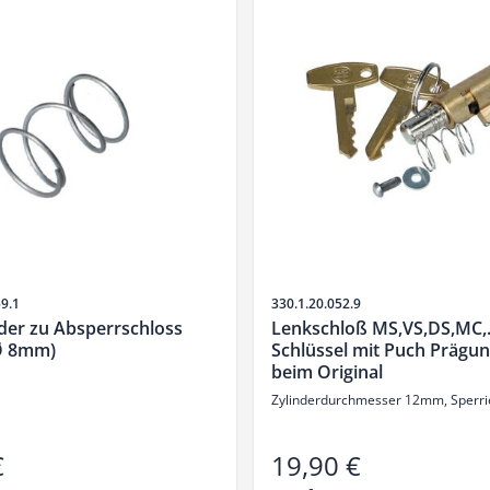
Artikelnr.
59.1
330.1.20.052.9
der zu Absperrschloss
Lenkschloß MS,VS,DS,MC,
 Ø 8mm)
Schlüssel mit Puch Prägun
beim Original
Zylinderdurchmesser 12mm, Sperr
€
19,90 €