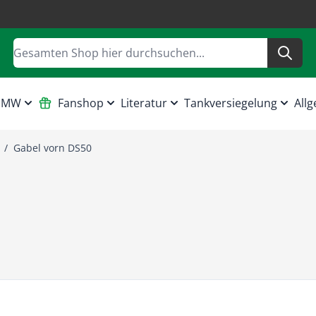
Suche
 HMW
Fanshop
Literatur
Tankversiegelung
Allg
/
Gabel vorn DS50