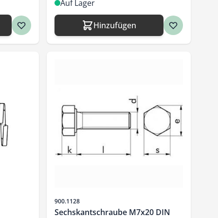
Auf Lager
Hinzufügen
Artikelnr.
900.1128
Sechskantschraube M7x20 DIN