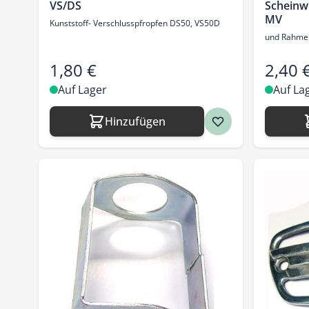
VS/DS
Scheinw
MV
Kunststoff- Verschlusspfropfen DS50, VS50D
und Rahme
1,80 €
2,40 
Auf Lager
Auf La
Hinzufügen