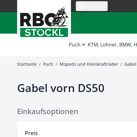
Zum Inhalt springen
Deutsch
Puch
KTM, Lohner, BMW,
Startseite
/
Puch
/
Mopeds und Kleinkrafträder
/
Gabel
Gabel vorn DS50
Einkaufsoptionen
Zur Produktliste springen
Preis