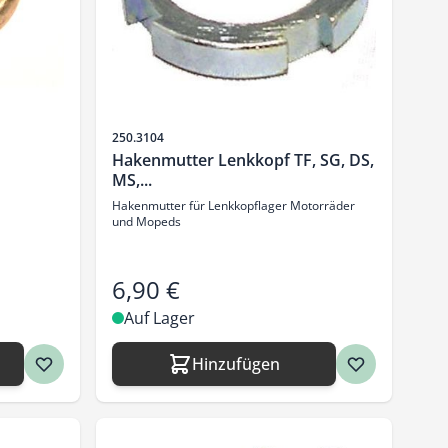
Artikelnr.
250.3104
Hakenmutter Lenkkopf TF, SG, DS,
MS,...
Hakenmutter für Lenkkopflager Motorräder
und Mopeds
6,90 €
Auf Lager
Hinzufügen