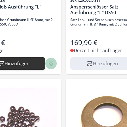
Artikelnr.
52.0
367.1.20.052.0.SET
loß Ausführung "L"
Absperrschlösser Satz
Ausführung "L" DS50
loss Grundmann II, Ø18mm, mit 2
Satz Lenk - und Sitzbankschlössersat
DS50, VS50D
Grundmann II, Ø 18mm, mit 2 Schlü
 €
169,90 €
ger
Derzeit nicht auf Lager
Hinzufügen
Hinzufügen