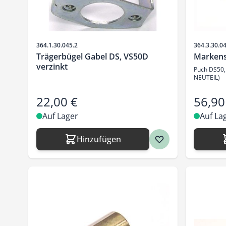
Artikelnr.
Artikelnr.
364.1.30.045.2
364.3.30.0
Trägerbügel Gabel DS, VS50D
Markens
verzinkt
Puch DS50,
NEUTEIL)
22,00 €
56,90
Auf Lager
Auf La
Hinzufügen