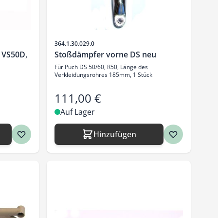
Artikelnr.
364.1.30.029.0
d VS50D,
Stoßdämpfer vorne DS neu
Für Puch DS 50/60, R50, Länge des
Verkleidungsrohres 185mm, 1 Stück
111,00 €
Auf Lager
Hinzufügen