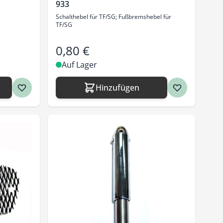
933
Schalthebel für TF/SG; Fußbremshebel für
TF/SG
0,80 €
Auf Lager
Hinzufügen