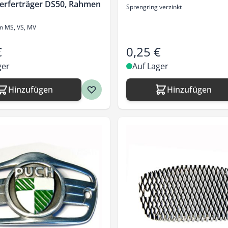
erferträger DS50, Rahmen
Sprengring verzinkt
n MS, VS, MV
€
0,25 €
ger
Auf Lager
Hinzufügen
Hinzufügen