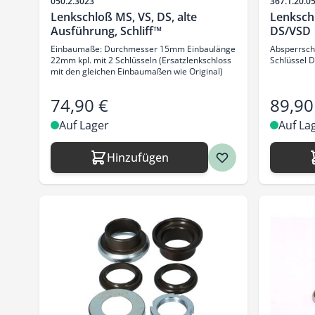
Artikelnr.
Artikelnr.
050.2.3023
367.1.20.0
Lenkschloß MS, VS, DS, alte
Lenksch
Ausführung, Schliff™
DS/VSD
Einbaumaße: Durchmesser 15mm Einbaulänge
Absperrsch
22mm kpl. mit 2 Schlüsseln (Ersatzlenkschloss
Schlüssel 
mit den gleichen Einbaumaßen wie Original)
74,90 €
89,90
Auf Lager
Auf La
Hinzufügen