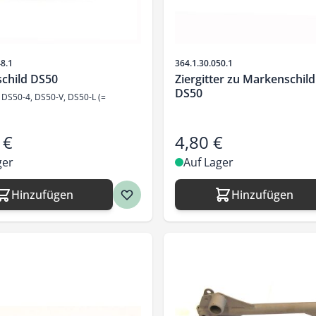
Artikelnr.
48.1
364.1.30.050.1
child DS50
Ziergitter zu Markenschil
DS50
 DS50-4, DS50-V, DS50-L (=
 €
4,80 €
ger
Auf Lager
Hinzufügen
Hinzufügen