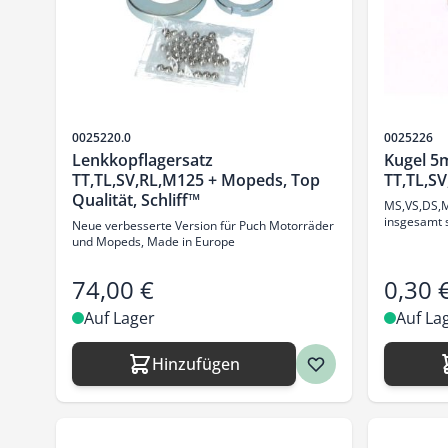
Artikelnr.
Artikelnr.
0025220.0
0025226
Lenkkopflagersatz
Kugel 5
TT,TL,SV,RL,M125 + Mopeds, Top
TT,TL,SV
Qualität, Schliff™
MS,VS,DS,MV
insgesamt s
Neue verbesserte Version für Puch Motorräder
und Mopeds, Made in Europe
74,00 €
0,30 
Auf Lager
Auf La
Hinzufügen