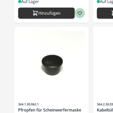
Auf Lager
Auf La
Hinzufügen
Artikelnr.
Artikelnr.
364.1.30.062.1
364.2.30.0
Pfropfen für Scheinwerfermaske
Kabeltül