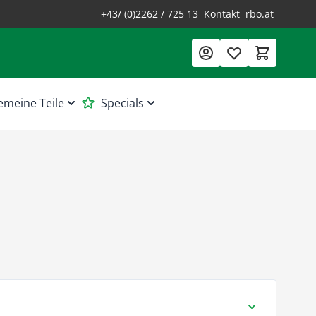
+43/ (0)2262 / 725 13
Kontakt
rbo.at
emeine Teile
Specials