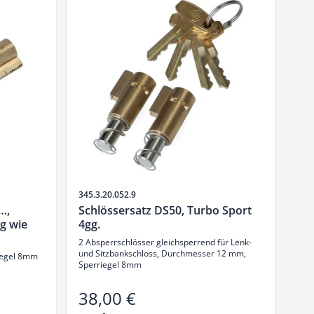
Artikelnr.
345.3.20.052.9
…,
Schlössersatz DS50, Turbo Sport
g wie
4gg.
2 Absperrschlösser gleichsperrend für Lenk-
und Sitzbankschloss, Durchmesser 12 mm,
iegel 8mm
Sperriegel 8mm
38,00 €