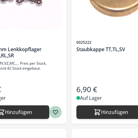
Artikelnr.
0025222
mm Lenkkopflager
Staubkappe TT,TL,SV
,RL,SR
,VZ,MC,... Preis per Stück,
ind 42 Stück eingebaut.
€
6,90 €
ger
Auf Lager
Hinzufügen
Hinzufügen