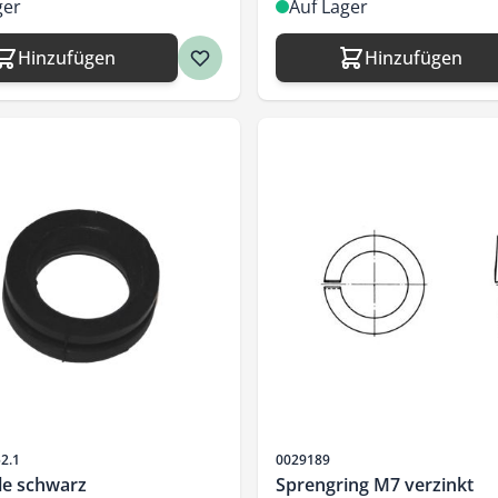
ger
Auf Lager
Hinzufügen
Hinzufügen
Artikelnr.
52.1
0029189
le schwarz
Sprengring M7 verzinkt