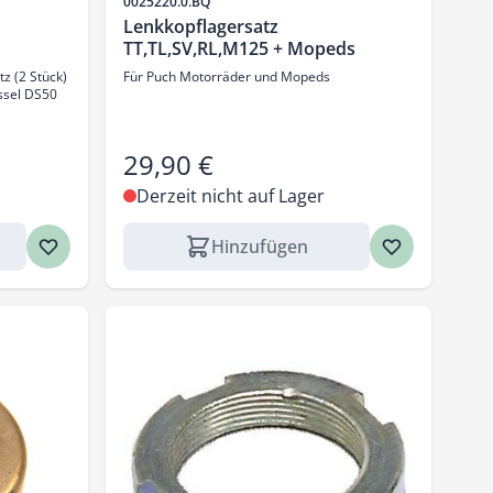
Artikelnr.
0025220.0.BQ
Lenkkopflagersatz
TT,TL,SV,RL,M125 + Mopeds
z (2 Stück)
Für Puch Motorräder und Mopeds
ssel DS50
29,90 €
Derzeit nicht auf Lager
Hinzufügen