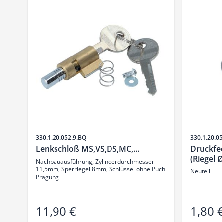
Artikelnr.
Artikelnr.
330.1.20.052.9.BQ
330.1.20.0
Lenkschloß MS,VS,DS,MC,...
Druckfe
(Riegel
Nachbauausführung, Zylinderdurchmesser
11,5mm, Sperriegel 8mm, Schlüssel ohne Puch
Neuteil
Prägung
11,90 €
1,80 