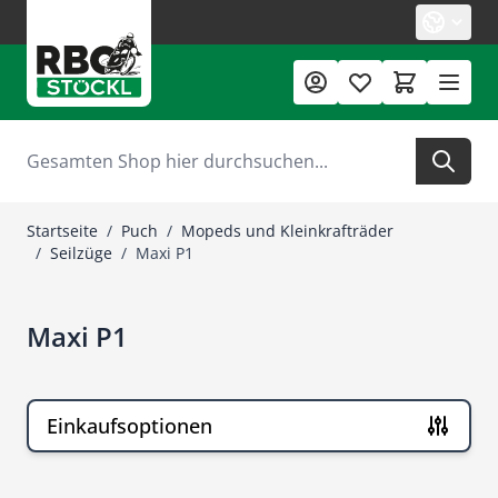
Zum Inhalt springen
Suche
Startseite
/
Puch
/
Mopeds und Kleinkrafträder
/
Seilzüge
/
Maxi P1
Maxi P1
Einkaufsoptionen
Zur Produktliste springen