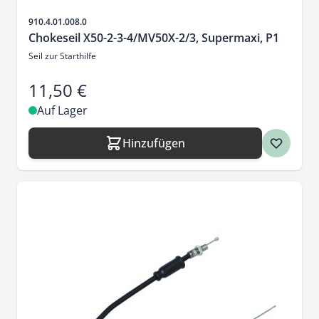
Artikelnr.
910.4.01.008.0
Chokeseil X50-2-3-4/MV50X-2/3, Supermaxi, P1
Seil zur Starthilfe
11,50 €
Auf Lager
Hinzufügen