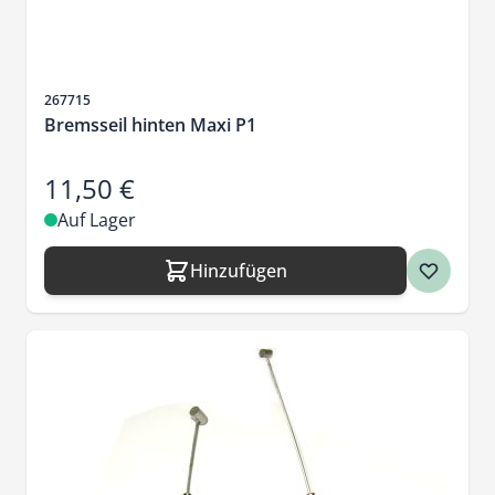
Artikelnr.
267715
Bremsseil hinten Maxi P1
11,50 €
Auf Lager
Hinzufügen