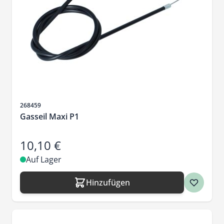
Artikelnr.
268459
Gasseil Maxi P1
10,10 €
Auf Lager
Hinzufügen