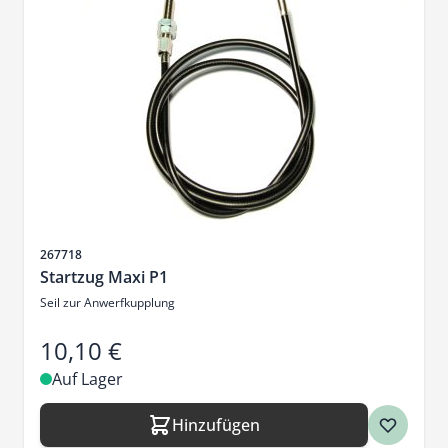
Artikelnr.
267718
Startzug Maxi P1
Seil zur Anwerfkupplung
10,10 €
Auf Lager
Hinzufügen