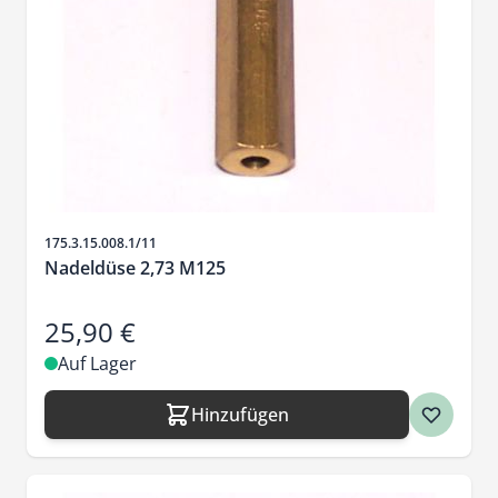
Artikelnr.
175.3.15.008.1/11
Nadeldüse 2,73 M125
25,90 €
Auf Lager
Hinzufügen