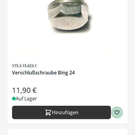
Artikelnr.
175.3.15.023.1
Verschlußschraube Bing 24
11,90 €
Auf Lager
Hinzufügen