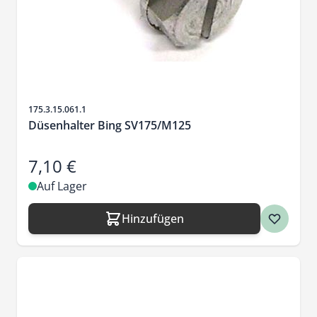
Artikelnr.
175.3.15.061.1
Düsenhalter Bing SV175/M125
7,10 €
Auf Lager
Hinzufügen