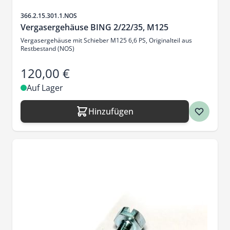
Artikelnr.
366.2.15.301.1.NOS
Vergasergehäuse BING 2/22/35, M125
Vergasergehäuse mit Schieber M125 6,6 PS, Originalteil aus
Restbestand (NOS)
120,00 €
Auf Lager
Hinzufügen