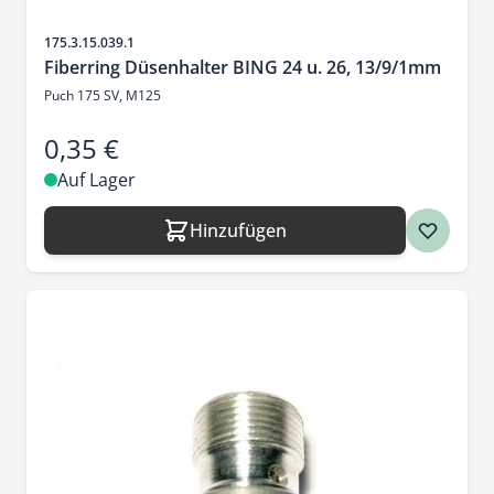
Artikelnr.
175.3.15.039.1
Fiberring Düsenhalter BING 24 u. 26, 13/9/1mm
Puch 175 SV, M125
0,35 €
Auf Lager
Hinzufügen