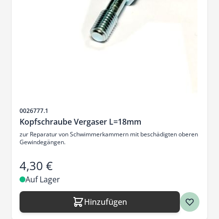
Artikelnr.
0026777.1
Kopfschraube Vergaser L=18mm
zur Reparatur von Schwimmerkammern mit beschädigten oberen
Gewindegängen.
4,30 €
Auf Lager
Hinzufügen