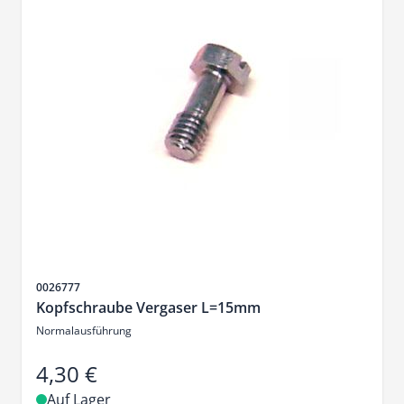
Artikelnr.
0026777
Kopfschraube Vergaser L=15mm
Normalausführung
4,30 €
Auf Lager