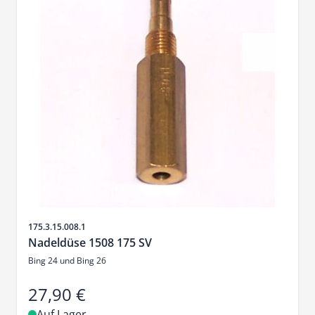
Artikelnr.
175.3.15.008.1
Nadeldüse 1508 175 SV
Bing 24 und Bing 26
27,90 €
Auf Lager