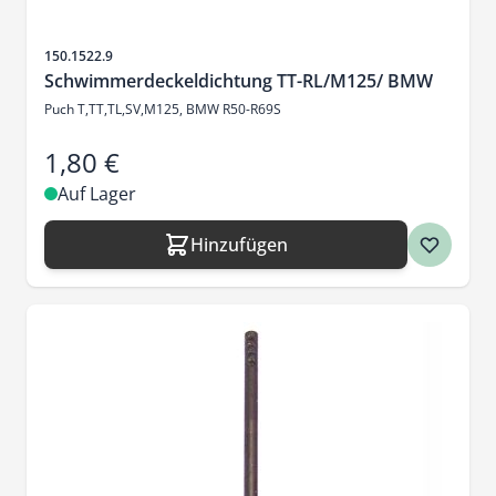
Artikelnr.
150.1522.9
Schwimmerdeckeldichtung TT-RL/M125/ BMW
Puch T,TT,TL,SV,M125, BMW R50-R69S
1,80 €
Auf Lager
Hinzufügen