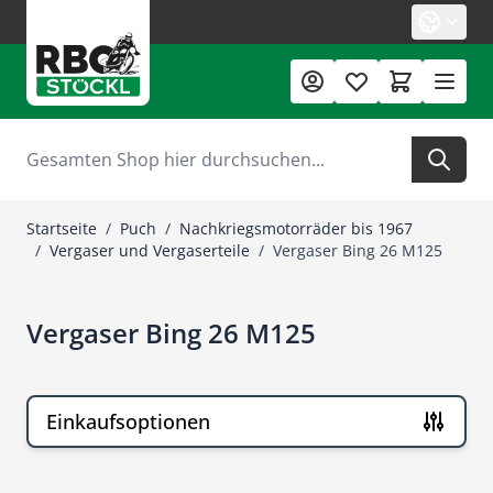
Zum Inhalt springen
Suche
Startseite
/
Puch
/
Nachkriegsmotorräder bis 1967
/
Vergaser und Vergaserteile
/
Vergaser Bing 26 M125
Vergaser Bing 26 M125
Einkaufsoptionen
Zur Produktliste springen