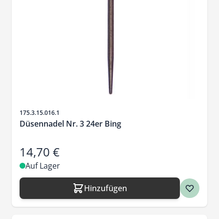
Artikelnr.
175.3.15.016.1
Düsennadel Nr. 3 24er Bing
14,70 €
Auf Lager
Hinzufügen