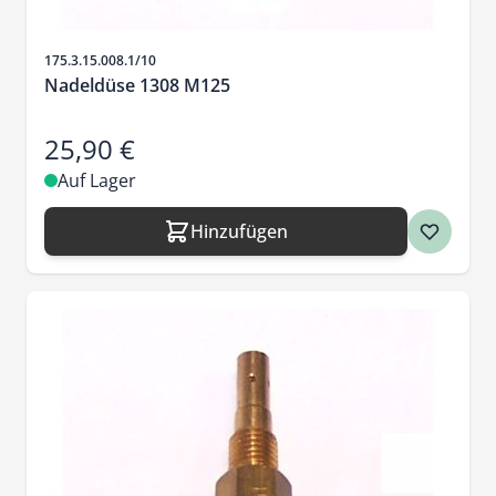
Artikelnr.
175.3.15.008.1/10
Nadeldüse 1308 M125
25,90 €
Auf Lager
Hinzufügen