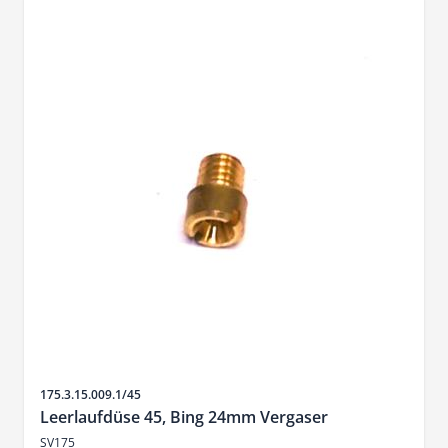
Artikelnr.
175.3.15.009.1/45
Leerlaufdüse 45, Bing 24mm Vergaser
SV175