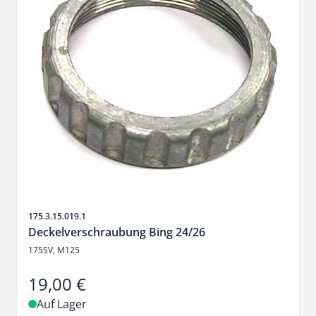
Artikelnr.
175.3.15.019.1
Deckelverschraubung Bing 24/26
175SV, M125
19,00 €
Auf Lager