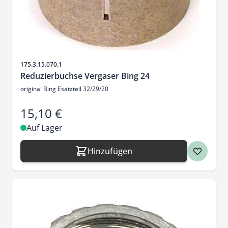
Artikelnr.
175.3.15.070.1
Reduzierbuchse Vergaser Bing 24
original Bing Esatzteil 32/29/20
15,10 €
Auf Lager
Hinzufügen