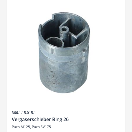
Artikelnr.
366.1.15.015.1
Vergaserschieber Bing 26
Puch M125, Puch SV175