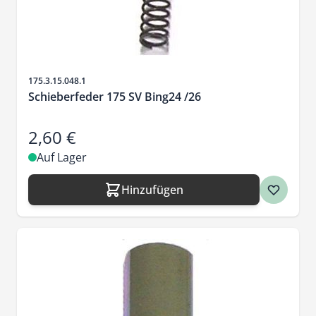
Artikelnr.
175.3.15.048.1
Schieberfeder 175 SV Bing24 /26
2,60 €
Auf Lager
Hinzufügen