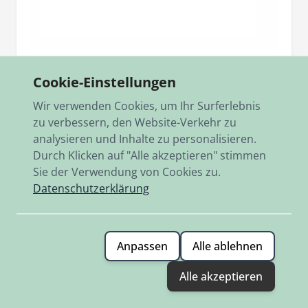
Artikelnr.
900.1938
Cookie-Einstellungen
Schieberanschlag Schraube Bing 22/24/26
M6x0,75x16 mit Kontermutter
Wir verwenden Cookies, um Ihr Surferlebnis
zu verbessern, den Website-Verkehr zu
18,90 €
analysieren und Inhalte zu personalisieren.
Auf Lager
Durch Klicken auf "Alle akzeptieren" stimmen
Sie der Verwendung von Cookies zu.
Hinzufügen
Datenschutzerklärung
Anpassen
Alle ablehnen
Alle akzeptieren