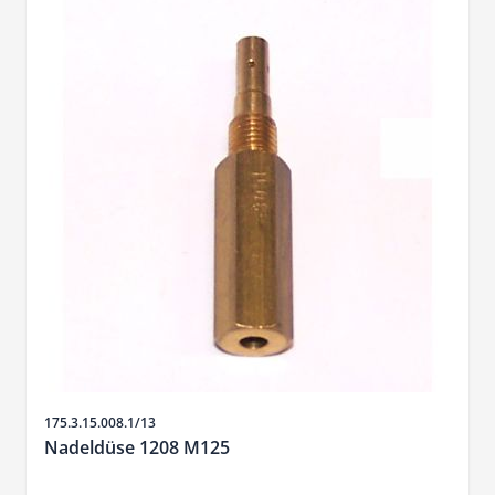
Artikelnr.
175.3.15.008.1/13
Nadeldüse 1208 M125