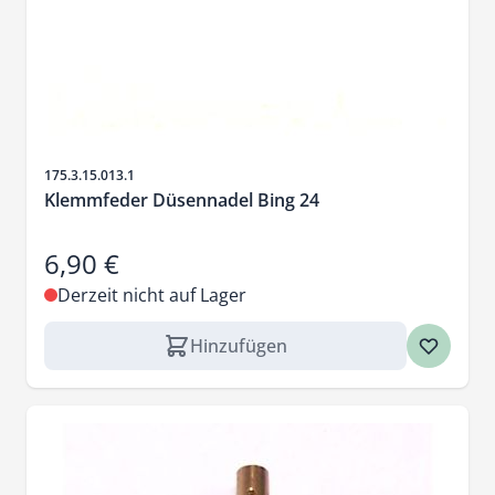
Artikelnr.
175.3.15.013.1
Klemmfeder Düsennadel Bing 24
6,90 €
Derzeit nicht auf Lager
Hinzufügen