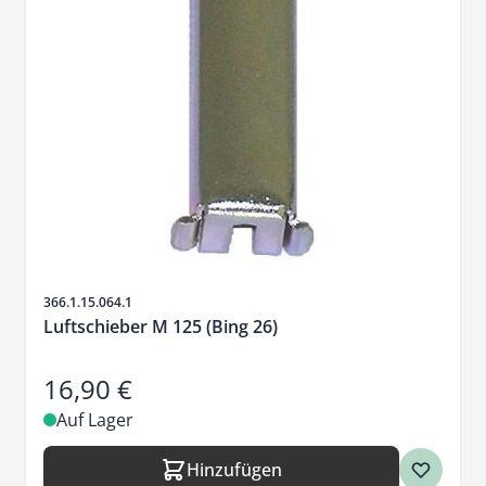
Artikelnr.
366.1.15.064.1
Luftschieber M 125 (Bing 26)
16,90 €
Auf Lager
Hinzufügen