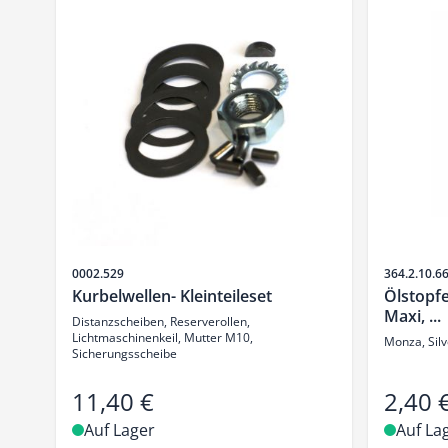
Artikelnr.
Artikelnr.
0002.529
364.2.10.6
Kurbelwellen- Kleinteileset
Ölstopfe
Maxi, ...
Distanzscheiben, Reserverollen,
Lichtmaschinenkeil, Mutter M10,
Monza, Silv
Sicherungsscheibe
11,40 €
2,40 
Auf Lager
Auf La