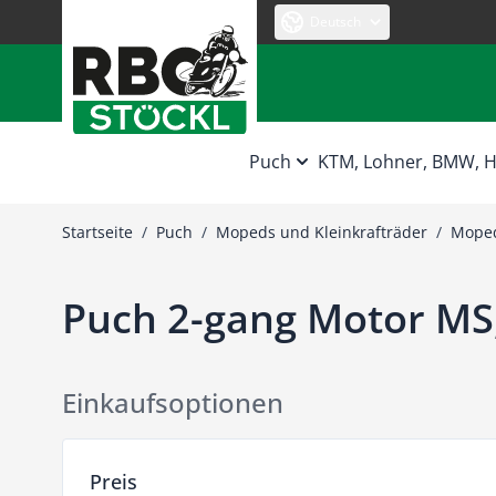
Zum Inhalt springen
Deutsch
Puch
KTM, Lohner, BMW,
Startseite
/
Puch
/
Mopeds und Kleinkrafträder
/
Moped
Puch 2-gang Motor MS
Einkaufsoptionen
Zur Produktliste springen
Preis