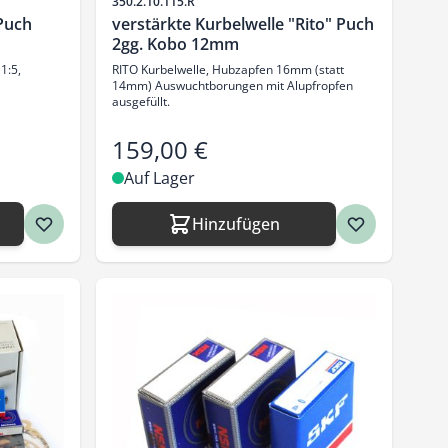
Artikelnr.
350.2.10.115.R
Puch
verstärkte Kurbelwelle "Rito" Puch
2gg. Kobo 12mm
1:5,
RITO Kurbelwelle, Hubzapfen 16mm (statt
14mm) Auswuchtborungen mit Alupfropfen
ausgefüllt.
159,00 €
Auf Lager
Hinzufügen