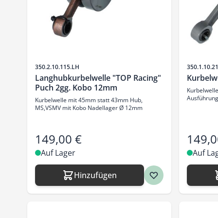
Artikelnr.
Artikelnr.
350.2.10.115.LH
350.1.10.2
Langhubkurbelwelle "TOP Racing"
Kurbelw
Puch 2gg. Kobo 12mm
Kurbelwelle
Ausführung
Kurbelwelle mit 45mm statt 43mm Hub,
MS,VSMV mit Kobo Nadellager Ø 12mm
149,00 €
149,0
Auf Lager
Auf La
Hinzufügen