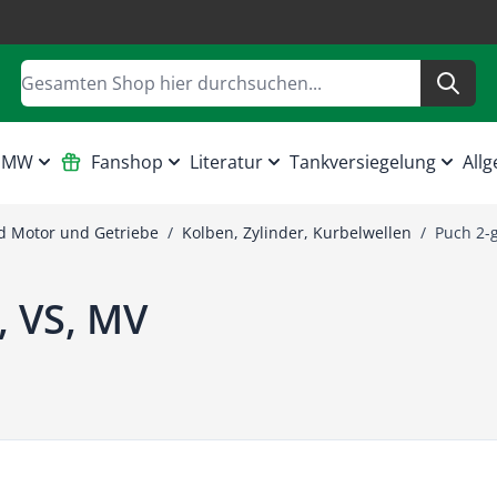
Suche
 HMW
Fanshop
Literatur
Tankversiegelung
Allg
 Motor und Getriebe
/
Kolben, Zylinder, Kurbelwellen
/
Puch 2-
, VS, MV