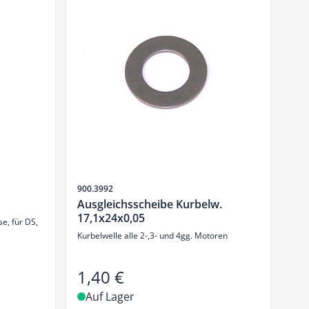
Artikelnr.
900.3992
Ausgleichsscheibe Kurbelw.
17,1x24x0,05
e, für DS,
Kurbelwelle alle 2-,3- und 4gg. Motoren
1,40 €
Auf Lager