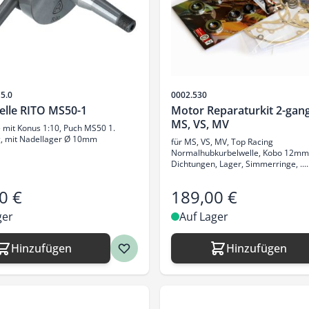
Artikelnr.
15.0
0002.530
elle RITO MS50-1
Motor Reparaturkit 2-gan
MS, VS, MV
 mit Konus 1:10, Puch MS50 1.
, mit Nadellager Ø 10mm
für MS, VS, MV, Top Racing
Normalhubkurbelwelle, Kobo 12mm
Dichtungen, Lager, Simmerringe, ....
0 €
189,00 €
ger
Auf Lager
Hinzufügen
Hinzufügen