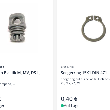
Artikelnr.
60.1
900.4619
n Plastik M, MV, DS-L,
Seegerring 15X1 DIN 471
Seegering auf Kurbelwelle, Hohlachs
VS, MV, VZ, MC
erspeed, ...
€
0,40 €
ger
Auf Lager