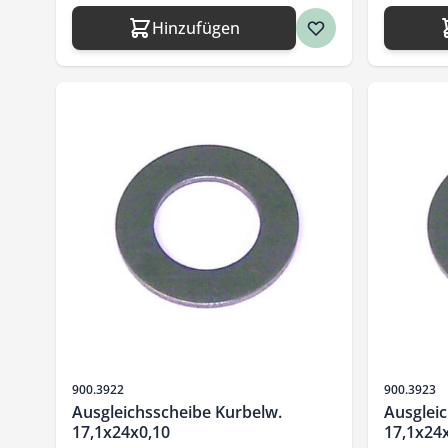
Hinzufügen
Artikelnr.
Artikelnr.
900.3922
900.3923
Ausgleichsscheibe Kurbelw.
Ausglei
17,1x24x0,10
17,1x24