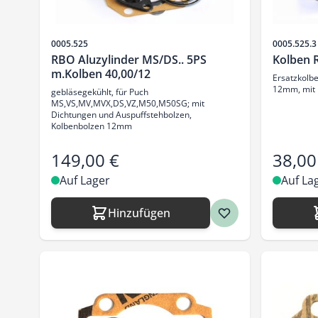
Artikelnr.
Artikelnr.
0005.525
0005.525.3
RBO Aluzylinder MS/DS.. 5PS
Kolben 
m.Kolben 40,00/12
Ersatzkolbe
12mm, mit 
gebläsegekühlt, für Puch
MS,VS,MV,MVX,DS,VZ,M50,M50SG; mit
Dichtungen und Auspuffstehbolzen,
Kolbenbolzen 12mm
149,00 €
38,00
Auf Lager
Auf La
Hinzufügen