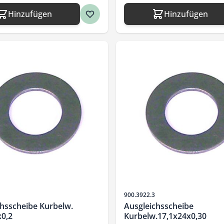
Hinzufügen
Hinzufügen
Artikelnr.
900.3922.3
chsscheibe Kurbelw.
Ausgleichsscheibe
x0,2
Kurbelw.17,1x24x0,30