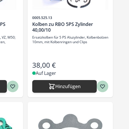
Artikelnr.
0005.525.13
5PS
Kolben zu RBO 5PS Zylinder
40,00/10
, VZ, M50;
Ersatzkolben für 5 PS Aluzylinder, Kolbenbolzen
zen,
10mm, mit Kolbenringen und Clips
38,00 €
Auf Lager
Hinzufügen