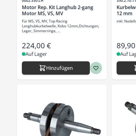
Artikelnr.
Artikelnr.
0002.530.LH
350.2.10.1
Motor Rep. Kit Langhub 2-gang
Kurbelw
Motor MS, VS, MV
12 mm
Für MS, VS, MV, Top Racing
inkl. Nade
Langhubkurbelwelle, Kobo 12mm,Dichtungen,
Lager, Simmerringe, ...
224,00 €
89,90
Auf Lager
Auf La
Hinzufügen