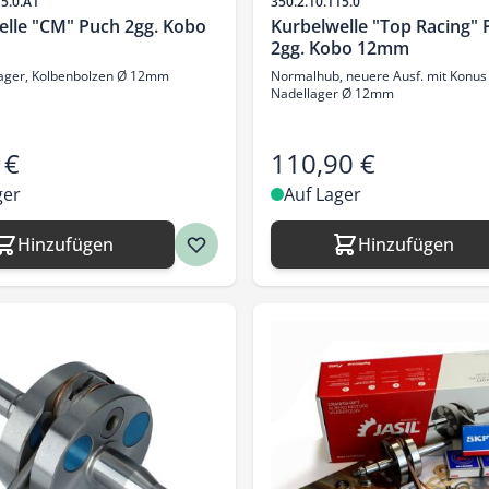
Artikelnr.
15.0.A1
350.2.10.115.0
elle "CM" Puch 2gg. Kobo
Kurbelwelle "Top Racing" 
2gg. Kobo 12mm
llager, Kolbenbolzen Ø 12mm
Normalhub, neuere Ausf. mit Konus 
Nadellager Ø 12mm
 €
110,90 €
ger
Auf Lager
Hinzufügen
Hinzufügen