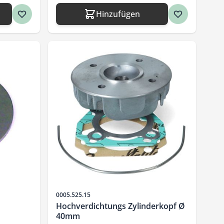
Hinzufügen
Artikelnr.
0005.525.15
Hochverdichtungs Zylinderkopf Ø
40mm