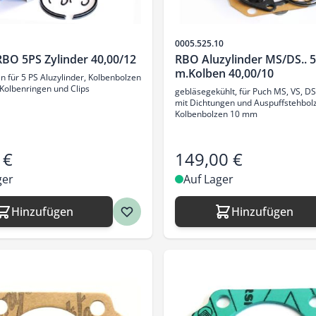
Artikelnr.
0005.525.10
RBO 5PS Zylinder 40,00/12
RBO Aluzylinder MS/DS.. 
m.Kolben 40,00/10
n für 5 PS Aluzylinder, Kolbenbolzen
Kolbenringen und Clips
gebläsegekühlt, für Puch MS, VS, DS
mit Dichtungen und Auspuffstehbol
Kolbenbolzen 10 mm
 €
149,00 €
ger
Auf Lager
Hinzufügen
Hinzufügen