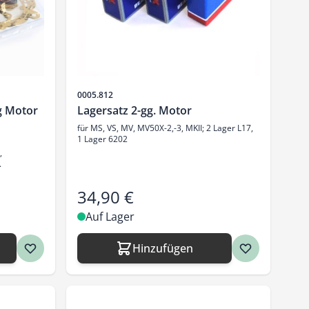
Artikelnr.
0005.812
g Motor
Lagersatz 2-gg. Motor
für MS, VS, MV, MV50X-2,-3, MKII; 2 Lager L17,
1 Lager 6202
,
.
34,90 €
Auf Lager
Hinzufügen