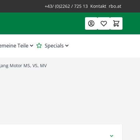
+43/ (0)2262 / 725 13
Kontakt
rbo.at
emeine Teile
Specials
gang Motor MS, VS, MV