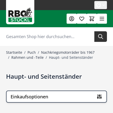
Zum Inhalt springen
Suche
Startseite
/
Puch
/
Nachkriegsmotorräder bis 1967
/
Rahmen und -Teile
/
Haupt- und Seitenständer
Haupt- und Seitenständer
Einkaufsoptionen
Zur Produktliste springen