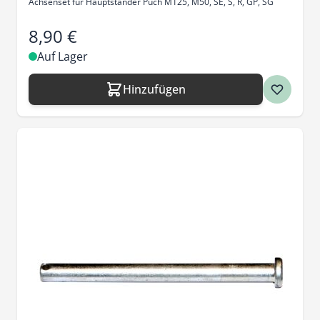
Achsenset für Hauptständer Puch M125, M50, SE, S, R, GP, SG
8,90 €
Auf Lager
Hinzufügen