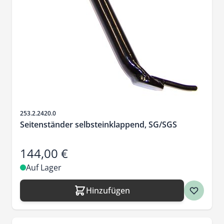
Artikelnr.
253.2.2420.0
Seitenständer selbsteinklappend, SG/SGS
144,00 €
Auf Lager
Hinzufügen