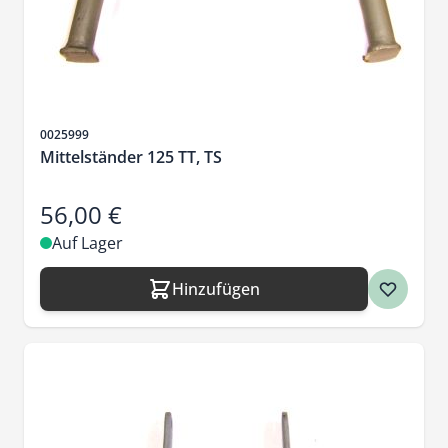
Artikelnr.
0025999
Mittelständer 125 TT, TS
56,00 €
Auf Lager
Hinzufügen