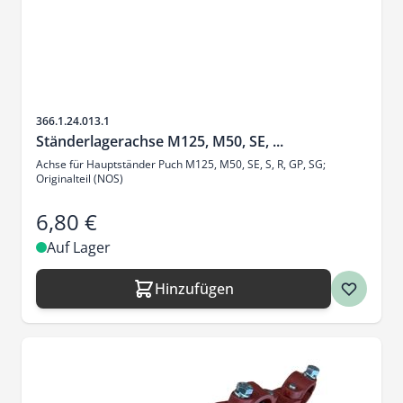
Artikelnr.
366.1.24.013.1
Ständerlagerachse M125, M50, SE, ...
Achse für Hauptständer Puch M125, M50, SE, S, R, GP, SG;
Originalteil (NOS)
6,80 €
Auf Lager
Hinzufügen