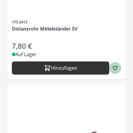
Artikelnr.
175.2413
Distanzrohr Mittelständer SV
7,80 €
Auf Lager
Hinzufügen