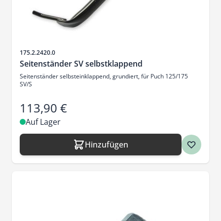
Artikelnr.
175.2.2420.0
Seitenständer SV selbstklappend
Seitenständer selbsteinklappend, grundiert, für Puch 125/175
SV/S
113,90 €
Auf Lager
Hinzufügen