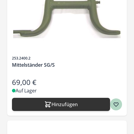
Artikelnr.
253.2400.2
Mittelständer SG/S
69,00 €
Auf Lager
Hinzufügen