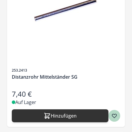
Artikelnr.
253.2413
Distanzrohr Mittelständer SG
7,40 €
Auf Lager
Hinzufügen