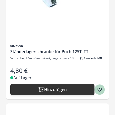
Artikelnr.
0025998
Ständerlagerschraube für Puch 125T, TT
Schraube, 17mm Sechskant, Lageransatz 10mm Ø, Gewinde M8
4,80 €
Auf Lager
Hinzufügen