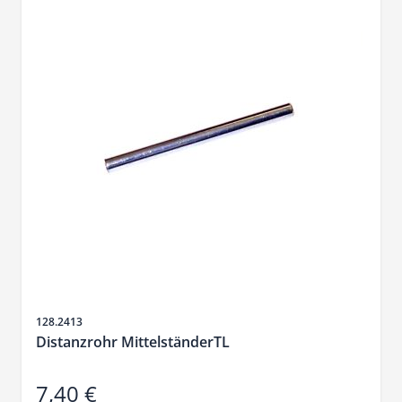
Artikelnr.
128.2413
Distanzrohr MittelständerTL
7,40 €