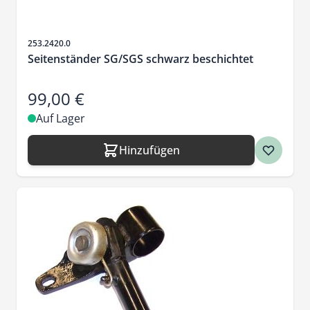
Artikelnr.
253.2420.0
Seitenständer SG/SGS schwarz beschichtet
99,00 €
Auf Lager
Hinzufügen