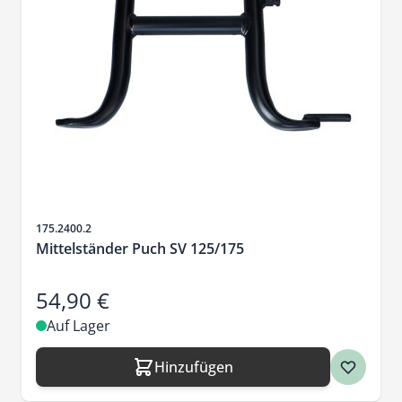
Artikelnr.
175.2400.2
Mittelständer Puch SV 125/175
54,90 €
Auf Lager
Hinzufügen