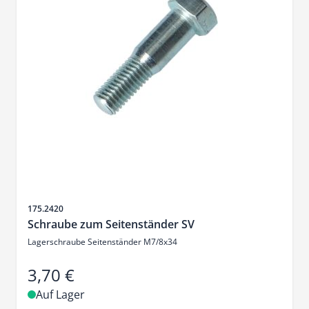
Artikelnr.
175.2420
Schraube zum Seitenständer SV
Lagerschraube Seitenständer M7/8x34
3,70 €
Auf Lager