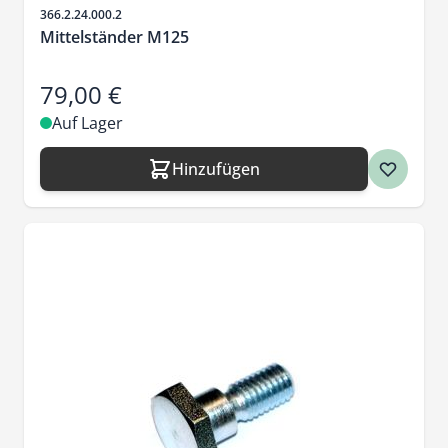
Artikelnr.
366.2.24.000.2
Mittelständer M125
79,00 €
Auf Lager
Hinzufügen