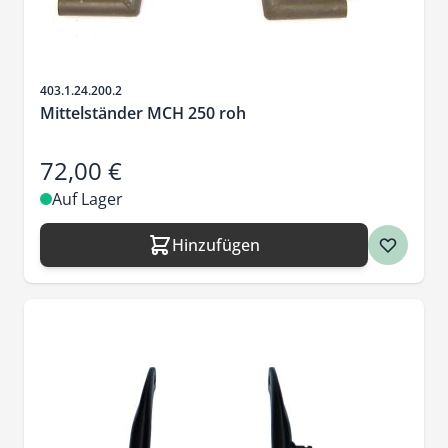
Artikelnr.
403.1.24.200.2
Mittelständer MCH 250 roh
72,00 €
Auf Lager
Hinzufügen