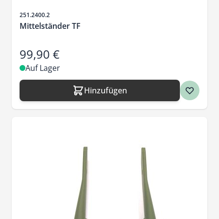
Artikelnr.
251.2400.2
Mittelständer TF
99,90 €
Auf Lager
Hinzufügen