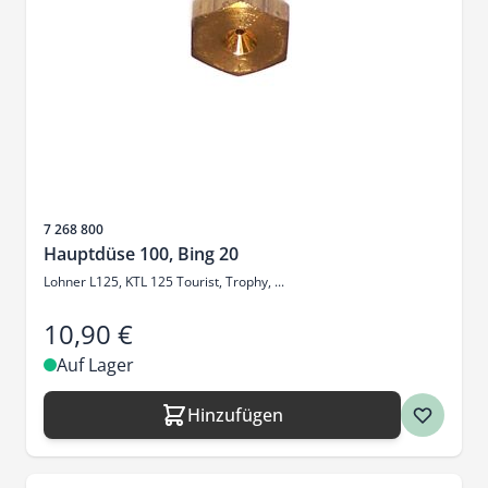
Artikelnr.
7 268 800
Hauptdüse 100, Bing 20
Lohner L125, KTL 125 Tourist, Trophy, ...
10,90 €
Auf Lager
Hinzufügen