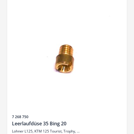
Artikelnr.
7 268 750
Leerlaufdüse 35 Bing 20
Lohner L125, KTM 125 Tourist, Trophy, ...