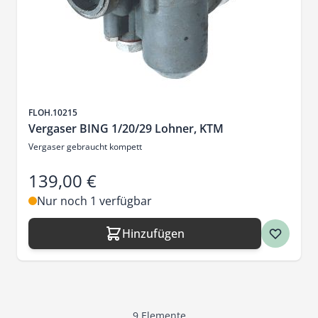
Artikelnr.
FLOH.10215
Vergaser BING 1/20/29 Lohner, KTM
Vergaser gebraucht kompett
139,00 €
Nur noch 1 verfügbar
Hinzufügen
9
Elemente