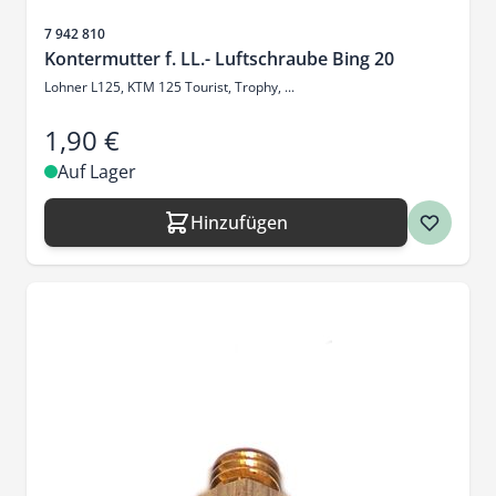
Artikelnr.
7 942 810
Kontermutter f. LL.- Luftschraube Bing 20
Lohner L125, KTM 125 Tourist, Trophy, ...
1,90 €
Auf Lager
Hinzufügen