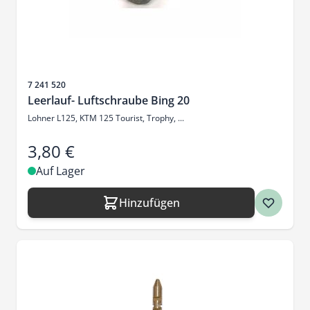
Artikelnr.
7 241 520
Leerlauf- Luftschraube Bing 20
Lohner L125, KTM 125 Tourist, Trophy, ...
3,80 €
Auf Lager
Hinzufügen