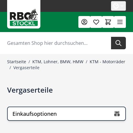
Zum Inhalt springen
Suche
Startseite
/
KTM, Lohner, BMW, HMW
/
KTM - Motorräder
/
Vergaserteile
Vergaserteile
Einkaufsoptionen
Zur Produktliste springen