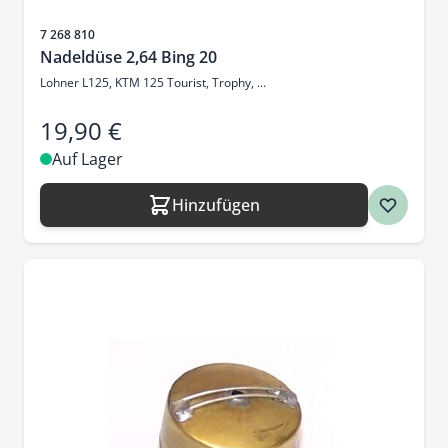
Artikelnr.
7 268 810
Nadeldüse 2,64 Bing 20
Lohner L125, KTM 125 Tourist, Trophy, ...
19,90 €
Auf Lager
Hinzufügen