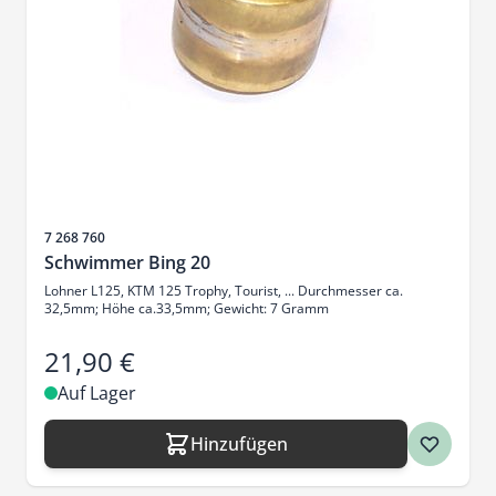
Artikelnr.
7 268 760
Schwimmer Bing 20
Lohner L125, KTM 125 Trophy, Tourist, ... Durchmesser ca.
32,5mm; Höhe ca.33,5mm; Gewicht: 7 Gramm
21,90 €
Auf Lager
Hinzufügen