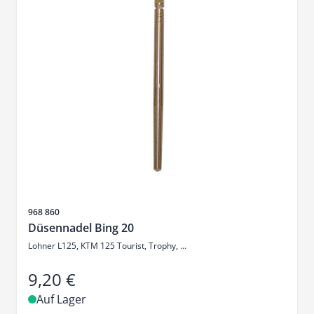
Artikelnr.
968 860
Düsennadel Bing 20
Lohner L125, KTM 125 Tourist, Trophy, ...
9,20 €
Auf Lager