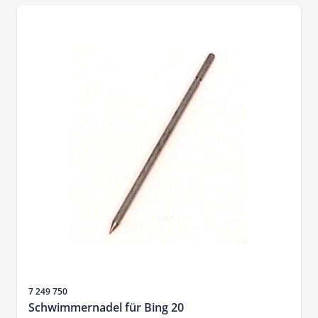
Artikelnr.
7 249 750
Schwimmernadel für Bing 20