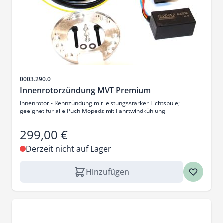
Artikelnr.
0003.290.0
Innenrotorzündung MVT Premium
Innenrotor - Rennzündung mit leistungsstarker Lichtspule;
geeignet für alle Puch Mopeds mit Fahrtwindkühlung
299,00 €
Derzeit nicht auf Lager
Hinzufügen