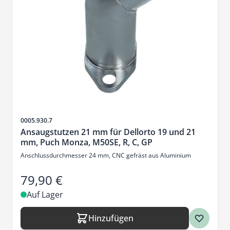
Artikelnr.
0005.930.7
Ansaugstutzen 21 mm für Dellorto 19 und 21
mm, Puch Monza, M50SE, R, C, GP
Anschlussdurchmesser 24 mm, CNC gefräst aus Aluminium
79,90 €
Auf Lager
Hinzufügen