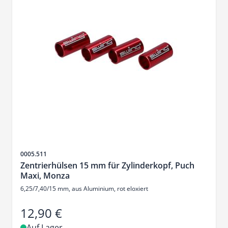
Artikelnr.
0005.511
Zentrierhülsen 15 mm für Zylinderkopf, Puch
Maxi, Monza
6,25/7,40/15 mm, aus Aluminium, rot eloxiert
12,90 €
Auf Lager