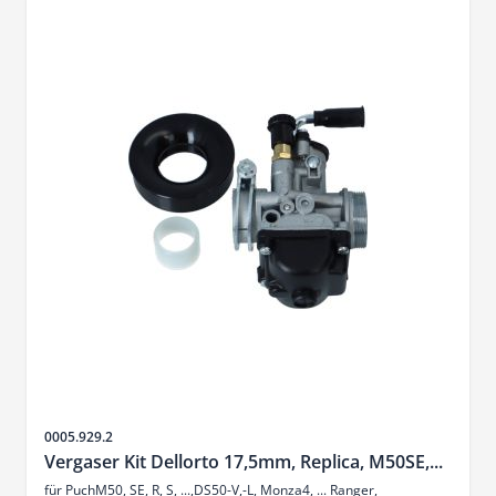
Artikelnr.
0005.929.2
Vergaser Kit Dellorto 17,5mm, Replica, M50SE,...
für PuchM50, SE, R, S, ...,DS50-V,-L, Monza4, ... Ranger,