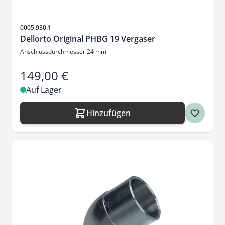
Artikelnr.
0005.930.1
Dellorto Original PHBG 19 Vergaser
Anschlussdurchmesser 24 mm
149,00 €
Auf Lager
Hinzufügen