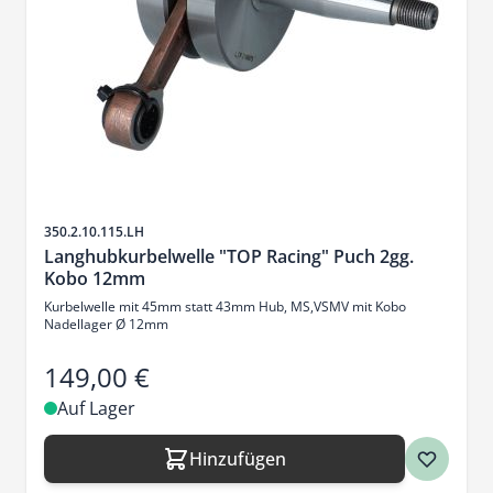
Artikelnr.
350.2.10.115.LH
Langhubkurbelwelle "TOP Racing" Puch 2gg.
Kobo 12mm
Kurbelwelle mit 45mm statt 43mm Hub, MS,VSMV mit Kobo
Nadellager Ø 12mm
149,00 €
Auf Lager
Hinzufügen