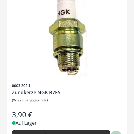
Artikelnr.
0003.202.1
Zündkerze NGK B7ES
(W 225 Langgewinde)
3,90 €
Auf Lager