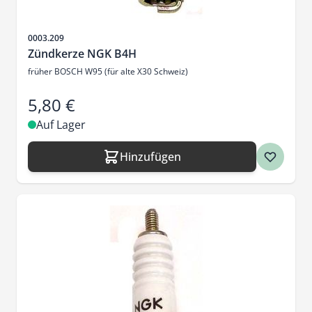
Artikelnr.
0003.209
Zündkerze NGK B4H
früher BOSCH W95 (für alte X30 Schweiz)
5,80 €
Auf Lager
Hinzufügen