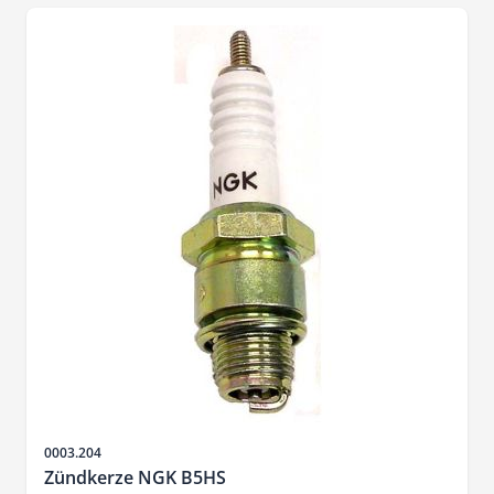
Artikelnr.
0003.204
Zündkerze NGK B5HS