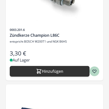
Artikelnr.
0003.201.6
Zündkerze Champion L86C
entspricht BOSCH W200T1 und NGK B6HS
3,30 €
Auf Lager
Hinzufügen