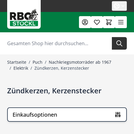
Zum Inhalt springen
Suche
Startseite
/
Puch
/
Nachkriegsmotorräder ab 1967
/
Elektrik
/
Zündkerzen, Kerzenstecker
Zündkerzen, Kerzenstecker
Einkaufsoptionen
Zur Produktliste springen