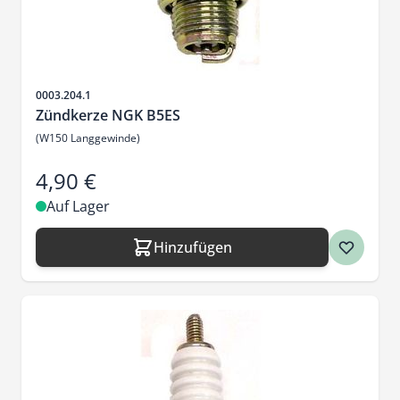
Artikelnr.
0003.204.1
Zündkerze NGK B5ES
(W150 Langgewinde)
4,90 €
Auf Lager
Hinzufügen