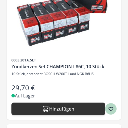
Artikelnr.
0003.201.6.SET
Zündkerzen Set CHAMPION L86C, 10 Stück
10 Stück, entspricht BOSCH W200T1 und NGK B6HS
29,70 €
Auf Lager
Hinzufügen