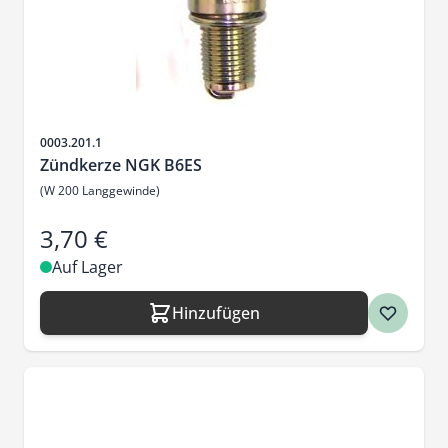
Artikelnr.
0003.201.1
Zündkerze NGK B6ES
(W 200 Langgewinde)
3,70 €
Auf Lager
Hinzufügen