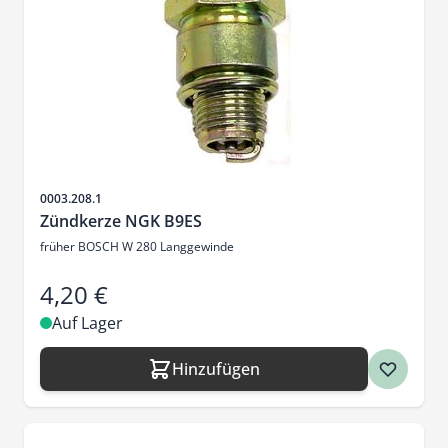
Artikelnr.
0003.208.1
Zündkerze NGK B9ES
früher BOSCH W 280 Langgewinde
4,20 €
Auf Lager
Hinzufügen