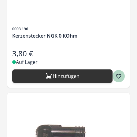
Artikelnr.
0003.196
Kerzenstecker NGK 0 KOhm
3,80 €
Auf Lager
Hinzufügen