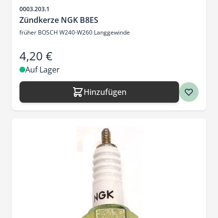
Artikelnr.
0003.203.1
Zündkerze NGK B8ES
früher BOSCH W240-W260 Langgewinde
4,20 €
Auf Lager
Hinzufügen