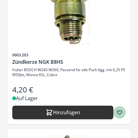
Artikelnr.
0003.203
Zündkerze NGK B8HS
früher BOSCH W240-W260, Passend für alle Puch 6gg. mit 6,25 PS
M50Jet, Monza 6SL, Cobra
4,20 €
Auf Lager
Hinzufügen