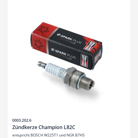
Artikelnr.
0003.202.6
Zündkerze Champion L82C
entspricht BOSCH W225T1 und NGK B7HS