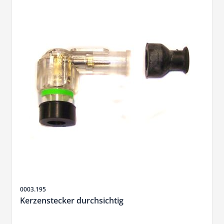
Artikelnr.
0003.195
Kerzenstecker durchsichtig