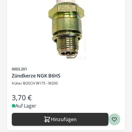
Artikelnr.
0003.201
Zündkerze NGK B6HS
früher BOSCH W175 - W200
3,70 €
Auf Lager
Hinzufügen