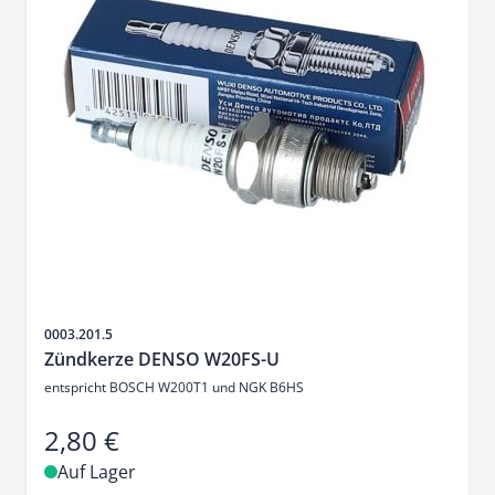
Artikelnr.
0003.201.5
Zündkerze DENSO W20FS-U
entspricht BOSCH W200T1 und NGK B6HS
2,80 €
Auf Lager