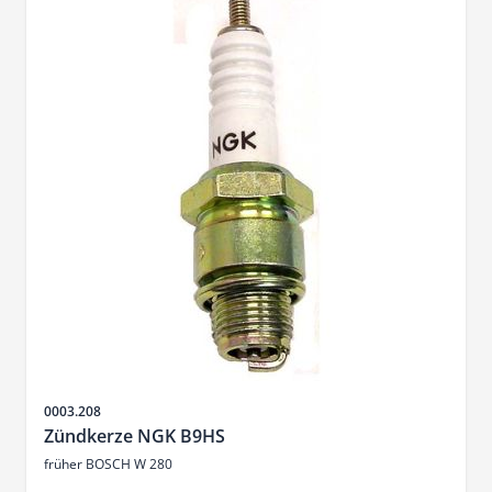
Artikelnr.
0003.208
Zündkerze NGK B9HS
früher BOSCH W 280