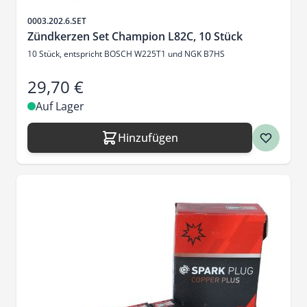
Artikelnr.
0003.202.6.SET
Zündkerzen Set Champion L82C, 10 Stück
10 Stück, entspricht BOSCH W225T1 und NGK B7HS
29,70 €
Auf Lager
Hinzufügen