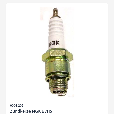
Artikelnr.
0003.202
Zündkerze NGK B7HS