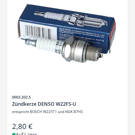
Artikelnr.
0003.202.5
Zündkerze DENSO W22FS-U
entspricht BOSCH W225T1 und NGK B7HS
2,80 €
Auf Lager