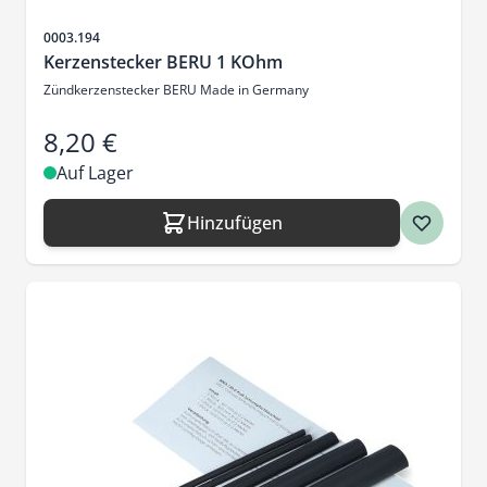
Artikelnr.
0003.194
Kerzenstecker BERU 1 KOhm
Zündkerzenstecker BERU Made in Germany
8,20 €
Auf Lager
Hinzufügen