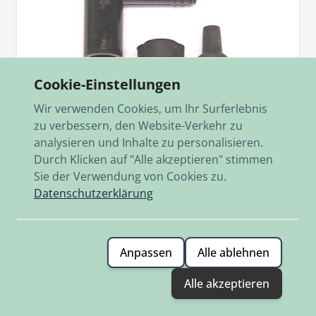
Cookie-Einstellungen
Wir verwenden Cookies, um Ihr Surferlebnis
zu verbessern, den Website-Verkehr zu
analysieren und Inhalte zu personalisieren.
Durch Klicken auf "Alle akzeptieren" stimmen
Sie der Verwendung von Cookies zu.
Artikelnr.
0003.200
Datenschutzerklärung
NGK Kerzenstecker 1 KOhm
mit Gummiabdichtung
5,90 €
Anpassen
Alle ablehnen
Auf Lager
Alle akzeptieren
Hinzufügen