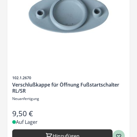
Artikelnr.
102.1.2670
Verschlußkappe für Öffnung Fußstartschalter
RL/SR
Neuanfertigung
9,50 €
Auf Lager
Hinzufügen