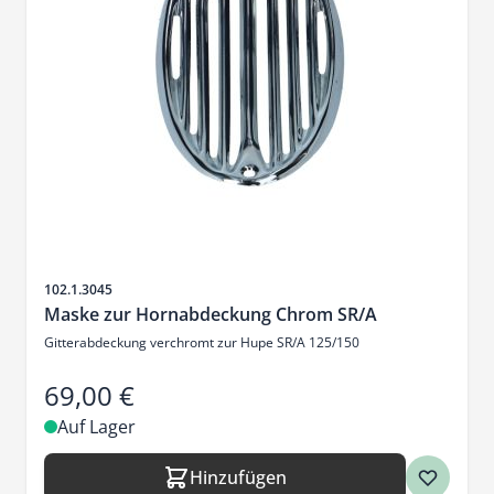
Artikelnr.
102.1.3045
Maske zur Hornabdeckung Chrom SR/A
Gitterabdeckung verchromt zur Hupe SR/A 125/150
69,00 €
Auf Lager
Hinzufügen