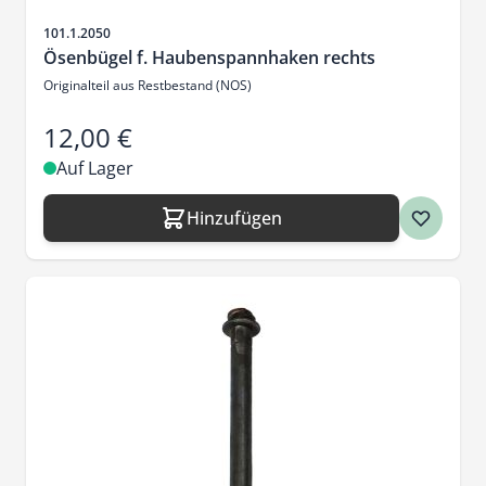
Artikelnr.
101.1.2050
Ösenbügel f. Haubenspannhaken rechts
Originalteil aus Restbestand (NOS)
12,00 €
Auf Lager
Hinzufügen