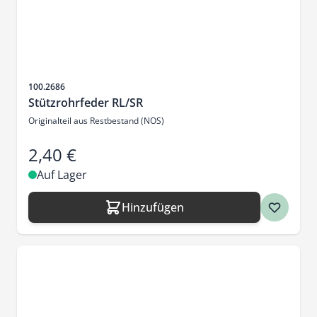
Artikelnr.
100.2686
Stützrohrfeder RL/SR
Originalteil aus Restbestand (NOS)
2,40 €
Auf Lager
Hinzufügen