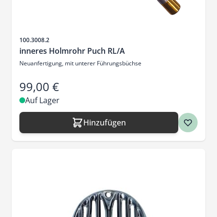
Artikelnr.
100.3008.2
inneres Holmrohr Puch RL/A
Neuanfertigung, mit unterer Führungsbüchse
99,00 €
Auf Lager
Hinzufügen