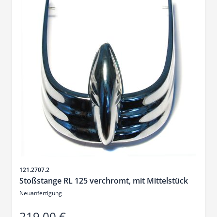
Artikelnr.
121.2707.2
Stoßstange RL 125 verchromt, mit Mittelstück
Neuanfertigung
219,00 €