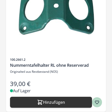
Artikelnr.
100.2661.2
Nummerntafelhalter RL ohne Reserverad
Originalteil aus Restbestand (NOS)
39,00 €
Auf Lager
Hinzufügen