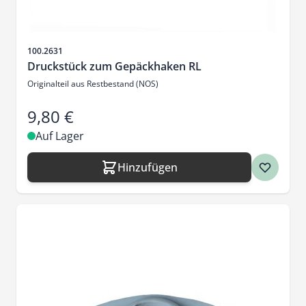
Artikelnr.
100.2631
Druckstück zum Gepäckhaken RL
Originalteil aus Restbestand (NOS)
9,80 €
Auf Lager
Hinzufügen