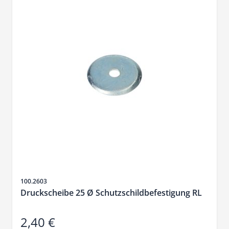
Artikelnr.
100.2603
Druckscheibe 25 Ø Schutzschildbefestigung RL
2,40 €