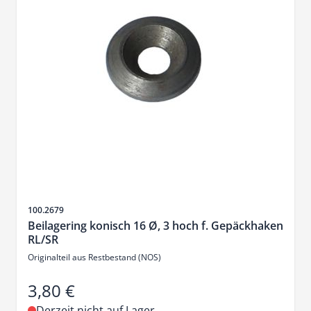
Artikelnr.
100.2679
Beilagering konisch 16 Ø, 3 hoch f. Gepäckhaken
RL/SR
Originalteil aus Restbestand (NOS)
3,80 €
Derzeit nicht auf Lager