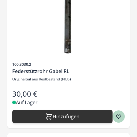
Artikelnr.
100.3030.2
Federstützrohr Gabel RL
Originalteil aus Restbestand (NOS)
30,00 €
Auf Lager
Hinzufügen