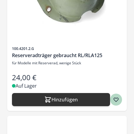
Artikelnr.
100.4201.2.G
Reserveradträger gebraucht RL/RLA125
für Modelle mit Reserverad, wenige Stück
24,00 €
Auf Lager
Hinzufügen