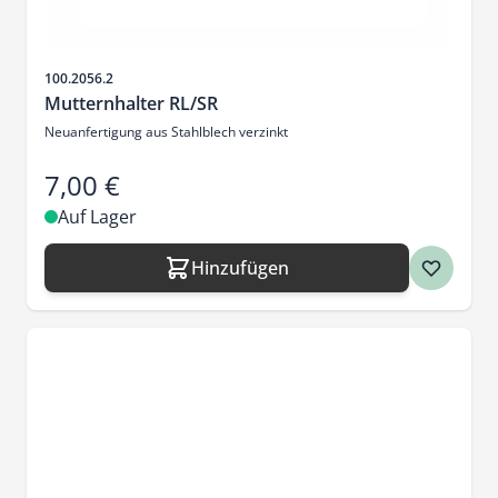
Artikelnr.
100.2056.2
Mutternhalter RL/SR
Neuanfertigung aus Stahlblech verzinkt
7,00 €
Auf Lager
Hinzufügen