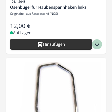
Artikelnr.
101.1.2048
Ösenbügel für Haubenspannhaken links
Originalteil aus Restbestand (NOS)
12,00 €
Auf Lager
Hinzufügen