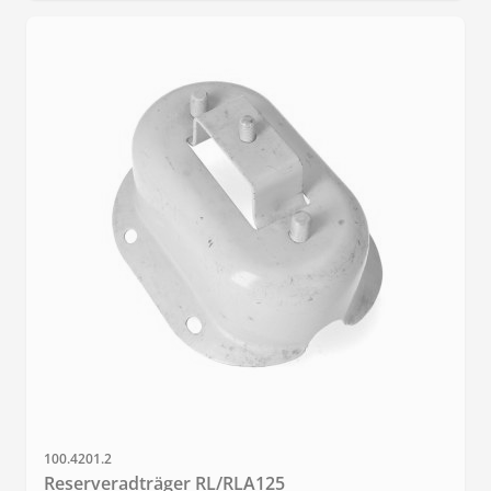
Artikelnr.
100.4201.2
Reserveradträger RL/RLA125