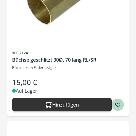
Artikelnr.
100.2124
Büchse geschlitzt 30Ø, 70 lang RL/SR
Büchse zum Federnträger
15,00 €
Auf Lager
Hinzufügen