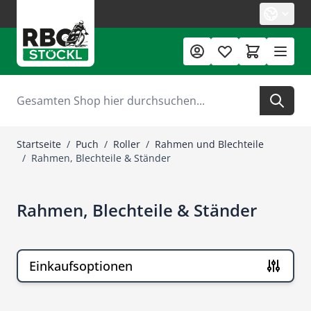
Zum Inhalt springen
Suche
Startseite
/
Puch
/
Roller
/
Rahmen und Blechteile
/
Rahmen, Blechteile & Ständer
Rahmen, Blechteile & Ständer
Einkaufsoptionen
Zur Produktliste springen