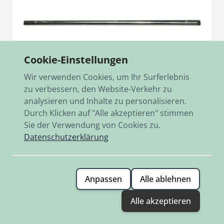
Cookie-Einstellungen
Wir verwenden Cookies, um Ihr Surferlebnis
zu verbessern, den Website-Verkehr zu
analysieren und Inhalte zu personalisieren.
Durch Klicken auf "Alle akzeptieren" stimmen
Sie der Verwendung von Cookies zu.
Artikelnr.
102.1.2671
Zierleiste Trittbrett links SR125/150
Datenschutzerklärung
Neuanfertigung
69,00 €
Anpassen
Alle ablehnen
Auf Lager
Alle akzeptieren
Hinzufügen