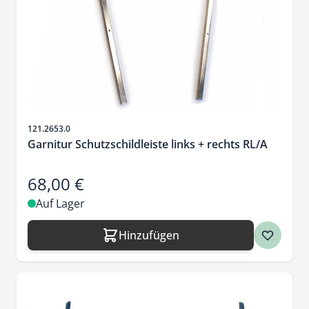
Artikelnr.
121.2653.0
Garnitur Schutzschildleiste links + rechts RL/A
68,00 €
Auf Lager
Hinzufügen