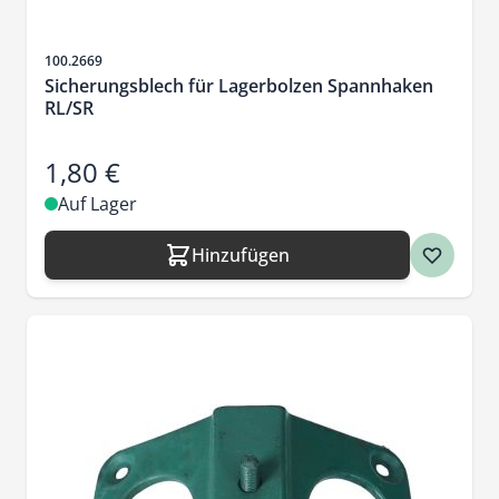
Artikelnr.
100.2669
Sicherungsblech für Lagerbolzen Spannhaken
RL/SR
1,80 €
Auf Lager
Hinzufügen