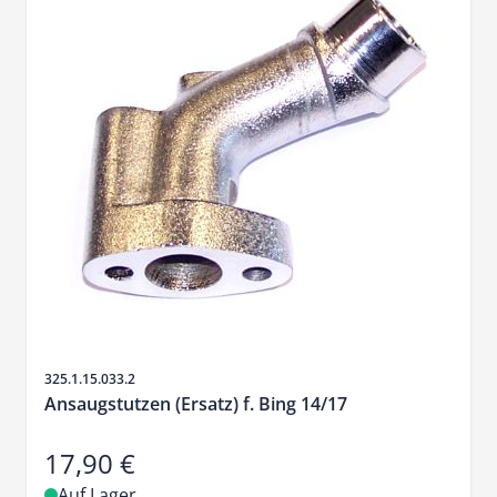
Artikelnr.
325.1.15.033.2
Ansaugstutzen (Ersatz) f. Bing 14/17
17,90 €
Auf Lager