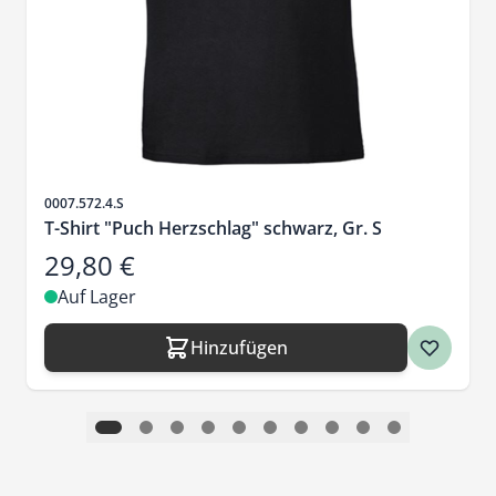
Artikelnr.
0007.572.4.S
T-Shirt "Puch Herzschlag" schwarz, Gr. S
29,80 €
Auf Lager
Hinzufügen