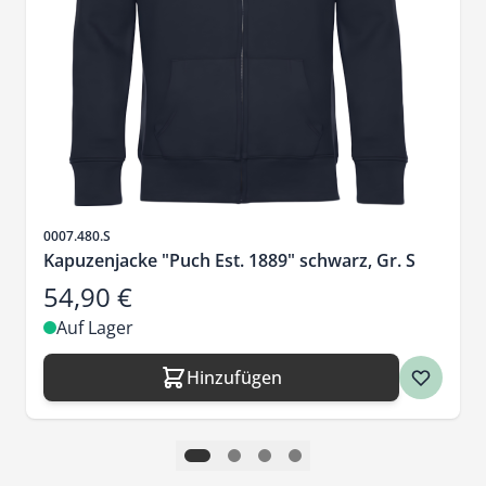
Artikelnr.
0007.480.S
Kapuzenjacke "Puch Est. 1889" schwarz, Gr. S
54,90 €
Auf Lager
Hinzufügen