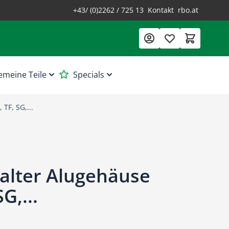
+43/ (0)2262 / 725 13
Kontakt
rbo.at
emeine Teile
Specials
TF, SG,...
alter Alugehäuse
SG,...