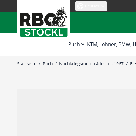
Zum Inhalt springen
Deutsch
Puch
KTM, Lohner, BMW,
Startseite
/
Puch
/
Nachkriegsmotorräder bis 1967
/
Ele