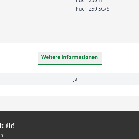
Puch 250 TF
Puch 250 SG/S
gen
Weitere Informationen
Ja
t dir!
n.