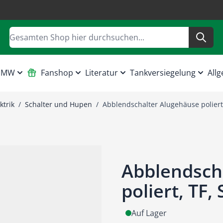
Suche
 HMW
Fanshop
Literatur
Tankversiegelung
Allg
ktrik
/
Schalter und Hupen
/
Abblendschalter Alugehäuse poliert, 
Abblendsch
poliert, TF, 
Auf Lager