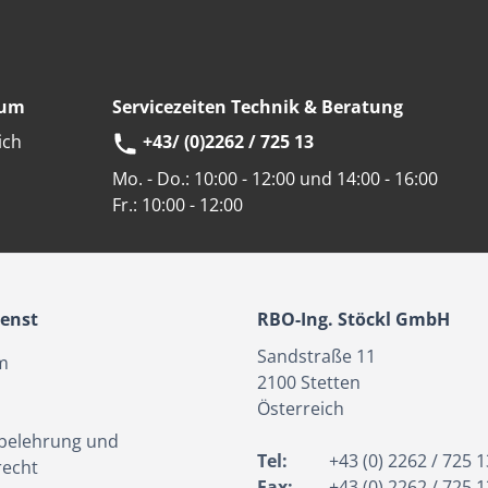
eum
Servicezeiten Technik & Beratung
ich
+43/ (0)2262 / 725 13
Mo. - Do.:
10:00 - 12:00 und 14:00 - 16:00
Fr.:
10:00 - 12:00
enst
RBO-Ing. Stöckl GmbH
Sandstraße 11
m
2100
Stetten
Österreich
belehrung und
Tel:
+43 (0) 2262 / 725 1
recht
Fax:
+43 (0) 2262 / 725 1