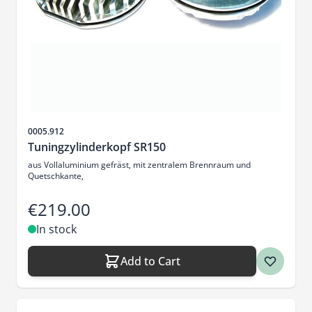
Sku
0005.912
Tuningzylinderkopf SR150
aus Vollaluminium gefräst, mit zentralem Brennraum und
Quetschkante,
€219.00
In stock
Add to Cart