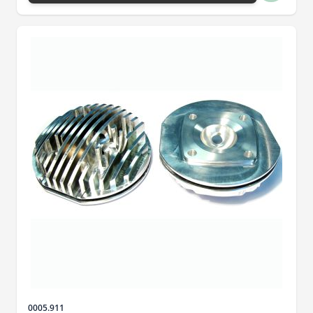
Sku
0005.911