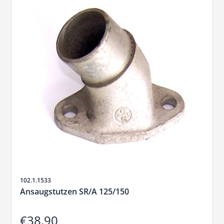
Sku
102.1.1533
Ansaugstutzen SR/A 125/150
€38.90