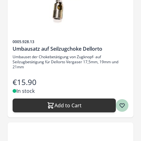
Sku
0005.928.13
Umbausatz auf Seilzugchoke Dellorto
Umbauset der Chokebetätigung von Zugknopf- auf
Seilzugbetätigung für Dellorto Vergaser 17,5mm, 19mm und
21mm
€15.90
In stock
Add to Cart