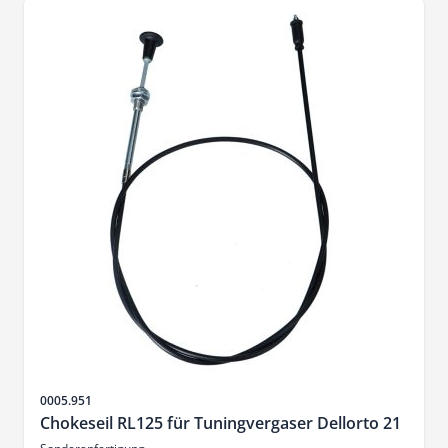
Sku
0005.951
Chokeseil RL125 für Tuningvergaser Dellorto 21