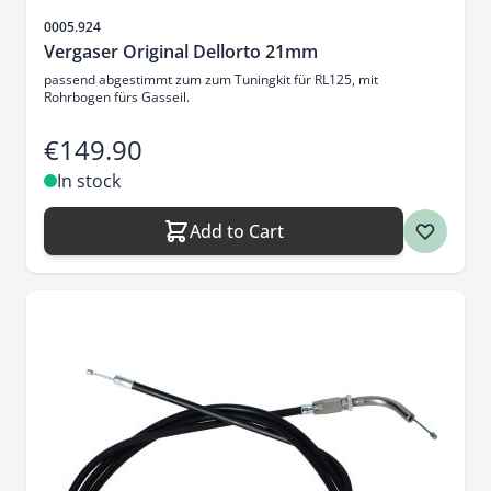
Sku
0005.924
Vergaser Original Dellorto 21mm
passend abgestimmt zum zum Tuningkit für RL125, mit
Rohrbogen fürs Gasseil.
€149.90
In stock
Add to Cart