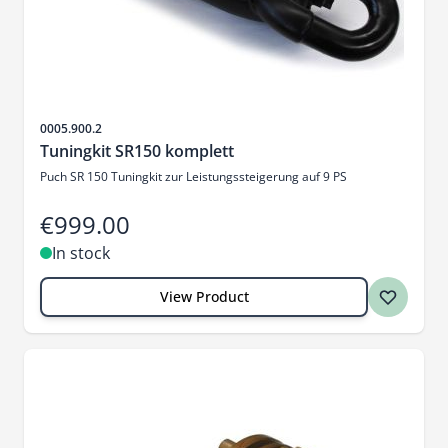
Sku
0005.900.2
Tuningkit SR150 komplett
Puch SR 150 Tuningkit zur Leistungssteigerung auf 9 PS
€999.00
In stock
View Product