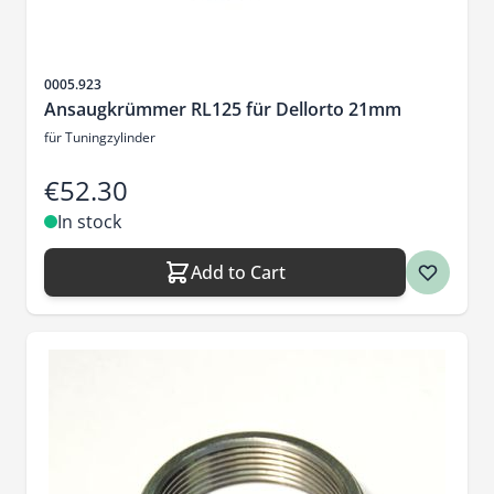
Sku
0005.923
Ansaugkrümmer RL125 für Dellorto 21mm
für Tuningzylinder
€52.30
In stock
Add to Cart