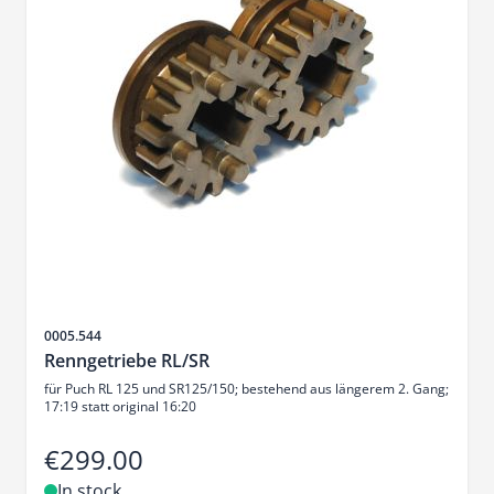
Sku
0005.544
Renngetriebe RL/SR
für Puch RL 125 und SR125/150; bestehend aus längerem 2. Gang;
17:19 statt original 16:20
€299.00
In stock