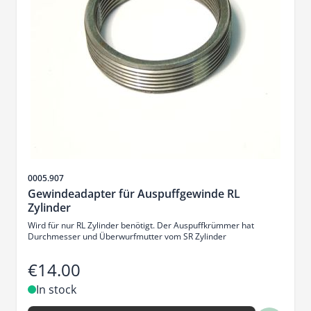
Sku
0005.907
Gewindeadapter für Auspuffgewinde RL
Zylinder
Wird für nur RL Zylinder benötigt. Der Auspuffkrümmer hat
Durchmesser und Überwurfmutter vom SR Zylinder
€14.00
In stock