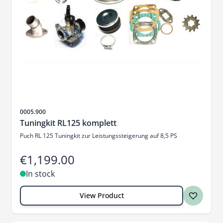
Sku
0005.900
Tuningkit RL125 komplett
Puch RL 125 Tuningkit zur Leistungssteigerung auf 8,5 PS
€1,199.00
In stock
View Product