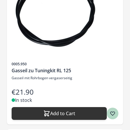
Sku
0005.950
Gasseil zu Tuningkit RL 125
Gasseil mit Rohrbogen vergaserseitig
€21.90
In stock
Add to Cart