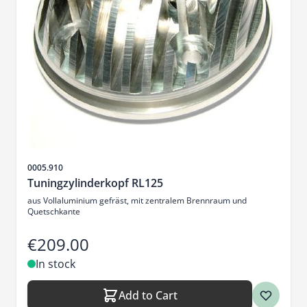
Sku
0005.910
Tuningzylinderkopf RL125
aus Vollaluminium gefräst, mit zentralem Brennraum und
Quetschkante
€209.00
In stock
Add to Cart