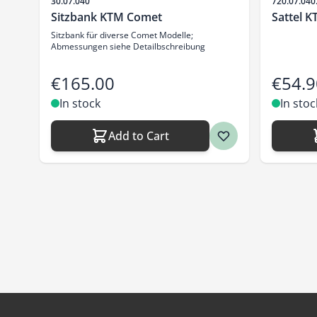
Sku
Sku
30.07.040
720.07.040
Sitzbank KTM Comet
Sattel 
Sitzbank für diverse Comet Modelle;
Abmessungen siehe Detailbschreibung
€165.00
€54.9
In stock
In stoc
Add to Cart