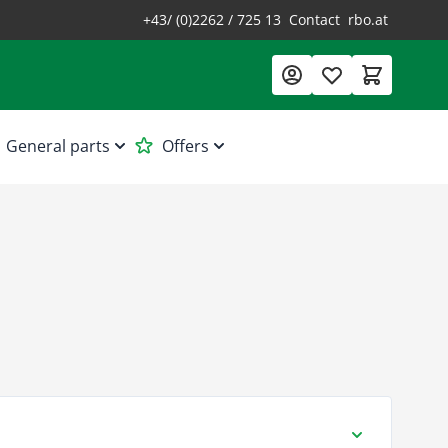
+43/ (0)2262 / 725 13
Contact
rbo.at
General parts
Offers