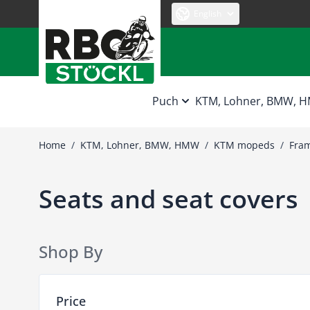
Skip to Content
English
Puch
KTM, Lohner, BMW, 
Home
/
KTM, Lohner, BMW, HMW
/
KTM mopeds
/
Fra
Seats and seat covers
Shop By
Skip to product list
Price