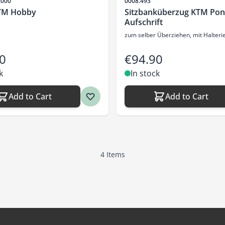
Sku
.000
0008.493
KTM Hobby
Sitzbanküberzug KTM Pon
Aufschrift
zum selber Überziehen, mit Halter
0
€94.90
k
In stock
Add to Cart
Add to Cart
4
Items