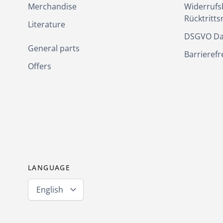
Merchandise
Widerrufs
Rücktritts
Literature
DSGVO Da
General parts
Barrierefr
Offers
LANGUAGE
English