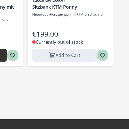
Sku
1.200.07.041.000.A1
ny mit
Sitzbank KTM Ponny
Neuproduktion, gerippt mit KTM Blechschild
iemen
€199.00
Currently out of stock
Add to Cart