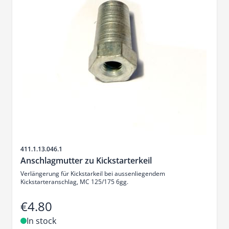
Sku
411.1.13.046.1
Anschlagmutter zu Kickstarterkeil
Verlängerung für Kickstarkeil bei aussenliegendem
Kickstarteranschlag, MC 125/175 6gg.
€4.80
In stock