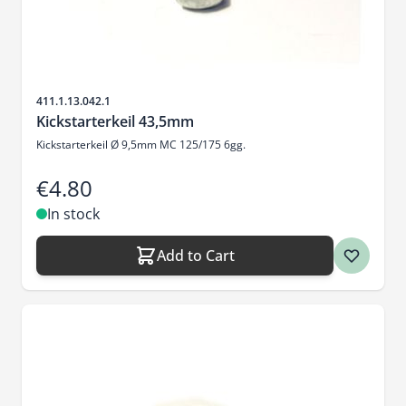
Sku
411.1.13.042.1
Kickstarterkeil 43,5mm
Kickstarterkeil Ø 9,5mm MC 125/175 6gg.
€4.80
In stock
Add to Cart