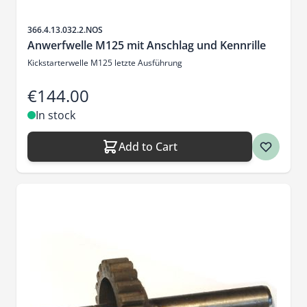
Sku
366.4.13.032.2.NOS
Anwerfwelle M125 mit Anschlag und Kennrille
Kickstarterwelle M125 letzte Ausführung
€144.00
In stock
Add to Cart