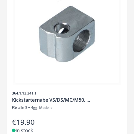
Sku
364.1.13.341.1
Kickstarternabe VS/DS/MC/M50, ...
Für alle 3 + 4gg. Modelle
€19.90
In stock