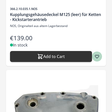
Sku
366.2.10.035.1.NOS
Kupplungsgehäusedeckel M125 (leer) für Ketten
- Kickstarterantrieb
NOS, Originalteil aus altem Lagerbestand
€139.00
In stock
Add to Cart