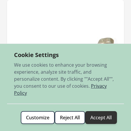
Cookie Settings
We use cookies to enhance your browsing
experience, analyze site traffic, and
personalize content. By clicking ""Accept All"",
you consent to our use of cookies.
Privacy
Policy
Customize
Reject All
Accept All
Sku
366.1.14.801.1
Schalthebel M125 1.Ausführung