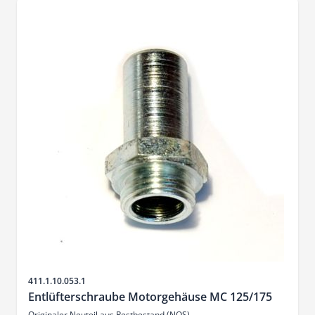
Sku
411.1.10.053.1
Entlüfterschraube Motorgehäuse MC 125/175
Originaler Neuteil aus Restbestand (NOS)