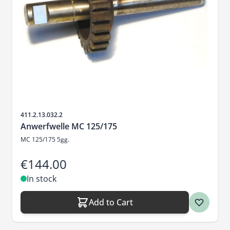
Sku
411.2.13.032.2
Anwerfwelle MC 125/175
MC 125/175 5gg.
€144.00
In stock
Add to Cart