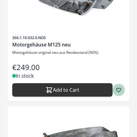
Sku
366.1.10.032.0.NOS
Motorgehäuse M125 neu
Motorgehäuse original neu aus Restbestand (NOS)
€249.00
In stock
Add to Cart