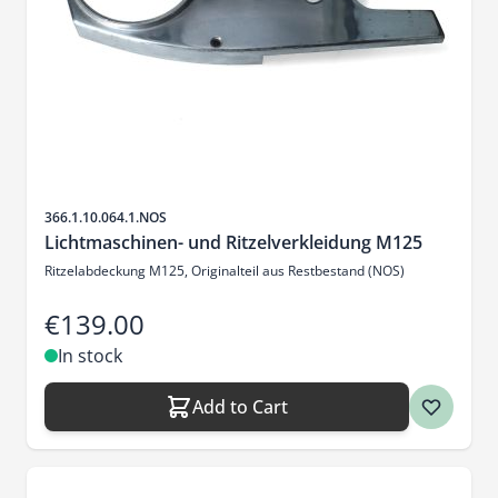
Sku
366.1.10.064.1.NOS
Lichtmaschinen- und Ritzelverkleidung M125
Ritzelabdeckung M125, Originalteil aus Restbestand (NOS)
€139.00
In stock
Add to Cart