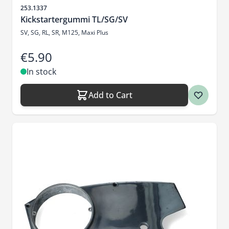
Sku
253.1337
Kickstartergummi TL/SG/SV
SV, SG, RL, SR, M125, Maxi Plus
€5.90
In stock
Add to Cart