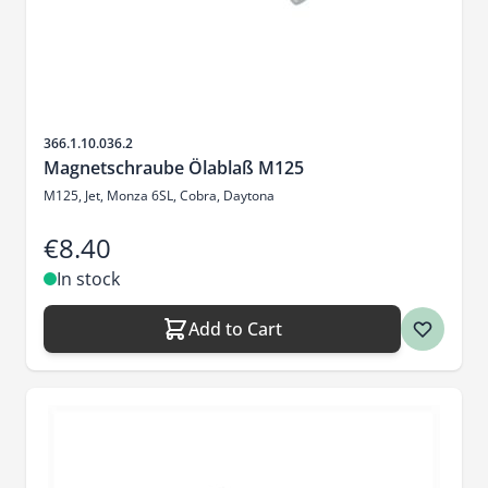
Sku
366.1.10.036.2
Magnetschraube Ölablaß M125
M125, Jet, Monza 6SL, Cobra, Daytona
€8.40
In stock
Add to Cart