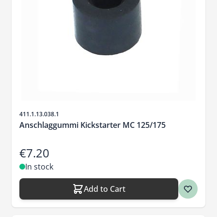
Sku
411.1.13.038.1
Anschlaggummi Kickstarter MC 125/175
€7.20
In stock
Add to Cart