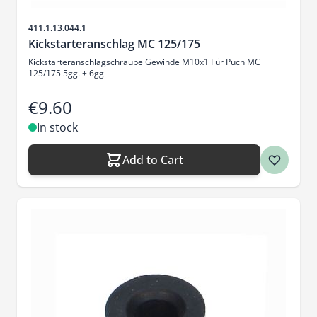
Sku
411.1.13.044.1
Kickstarteranschlag MC 125/175
Kickstarteranschlagschraube Gewinde M10x1 Für Puch MC
125/175 5gg. + 6gg
€9.60
In stock
Add to Cart