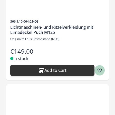
Sku
366.1.10.064.0.NOS
Lichtmaschinen- und Ritzelverkleidung mit
Limadeckel Puch M125
Originalteil aus Restbestand (NOS)
€149.00
In stock
Add to Cart