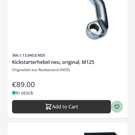
Sku
366.1.13.040.0.NOS
Kickstarterhebel neu, original, M125
Originalteil aus Restbestand (NOS)
€89.00
In stock
Add to Cart