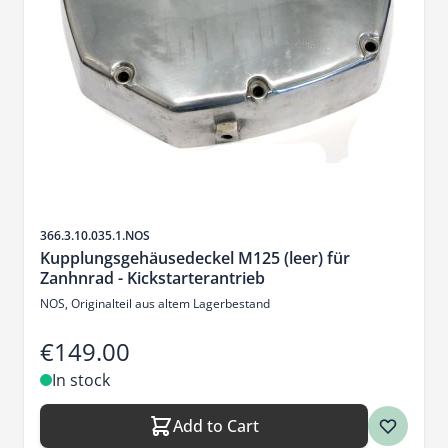
Sku
366.3.10.035.1.NOS
Kupplungsgehäusedeckel M125 (leer) für
Zanhnrad - Kickstarterantrieb
NOS, Originalteil aus altem Lagerbestand
€149.00
In stock
Add to Cart