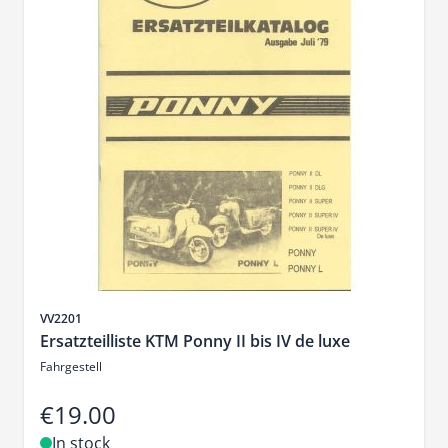
Sku
VV2201
Ersatzteilliste KTM Ponny II bis IV de luxe
Fahrgestell
€19.00
In stock