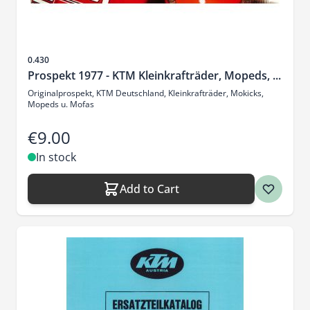
Sku
0.430
Prospekt 1977 - KTM Kleinkrafträder, Mopeds, ...
Originalprospekt, KTM Deutschland, Kleinkrafträder, Mokicks,
Mopeds u. Mofas
€9.00
In stock
Add to Cart