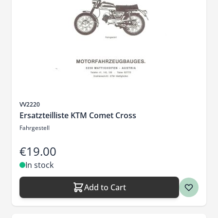
Sku
VV2220
Ersatzteilliste KTM Comet Cross
Fahrgestell
€19.00
In stock
Add to Cart