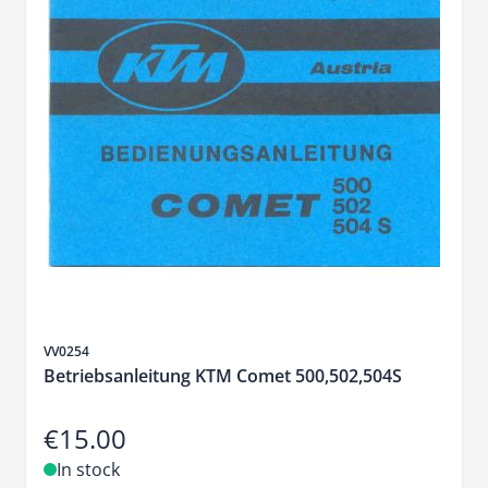
Sku
VV0254
Betriebsanleitung KTM Comet 500,502,504S
€15.00
In stock