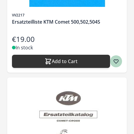
Sku
VV2217
Ersatzteilliste KTM Comet 500,502,504S
€19.00
In stock
Add to Cart