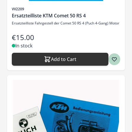
Sku
VV2209
Ersatzteilliste KTM Comet 50 RS 4
Ersatzteilliste Fahrgestell der Comet 50 RS 4 (Puch 4-Gang) Motor
€15.00
In stock
Add to Cart