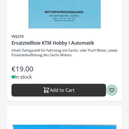
Sku
VV2210
Ersatzteilliste KTM Hobby I Automatik
Inhalt: Fahrgestell für Fahrzeug mit Sachs- oder Puch Motor, sowie
Ersatzteilauflistung des Sachs Motors
€19.00
In stock
Add to Cart