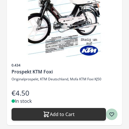
Sku
0.434
Prospekt KTM Foxi
Originalprospekt, KTM Deutschland, Mofa KTM Foxi KJ50
€4.50
In stock
Add to Cart