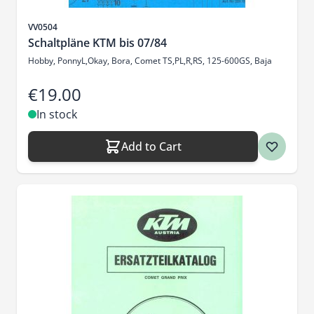
Sku
VV0504
Schaltpläne KTM bis 07/84
Hobby, PonnyL,Okay, Bora, Comet TS,PL,R,RS, 125-600GS, Baja
€19.00
In stock
Add to Cart