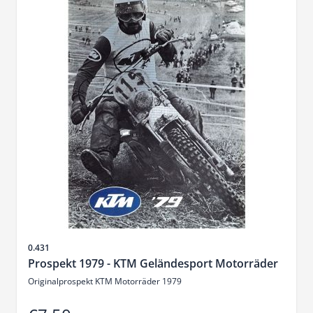
Sku
0.431
Prospekt 1979 - KTM Geländesport Motorräder
Originalprospekt KTM Motorräder 1979