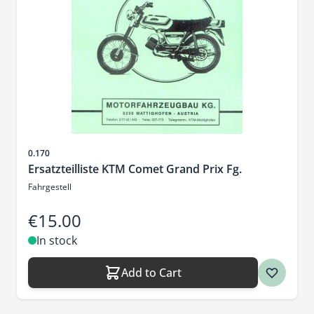
Sku
0.170
Ersatzteilliste KTM Comet Grand Prix Fg.
Fahrgestell
€15.00
In stock
Add to Cart