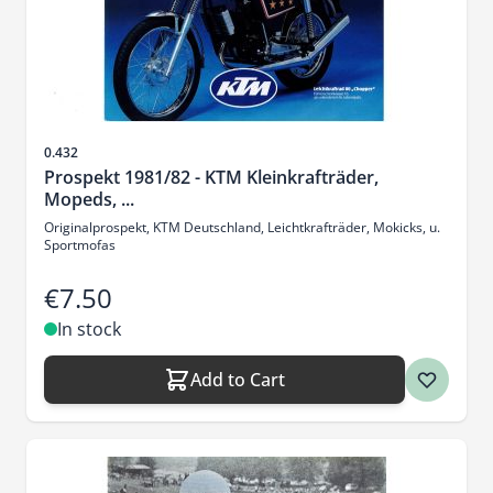
Sku
0.432
Prospekt 1981/82 - KTM Kleinkrafträder,
Mopeds, ...
Originalprospekt, KTM Deutschland, Leichtkrafträder, Mokicks, u.
Sportmofas
€7.50
In stock
Add to Cart