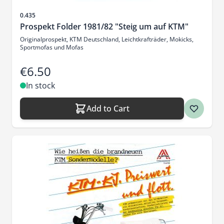
Sku
0.435
Prospekt Folder 1981/82 "Steig um auf KTM"
Originalprospekt, KTM Deutschland, Leichtkrafträder, Mokicks,
Sportmofas und Mofas
€6.50
In stock
Add to Cart