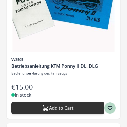
Sku
VV3505
Betriebsanleitung KTM Ponny II DL, DLG
Bedienunserklärung des Fahrzeugs
€15.00
In stock
Add to Cart