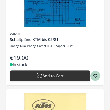
Sku
VV0290
Schaltpläne KTM bis 05/81
Hobby, Duo, Ponny, Comet RS4, Chopper, RLW
€19.00
In stock
Add to Cart