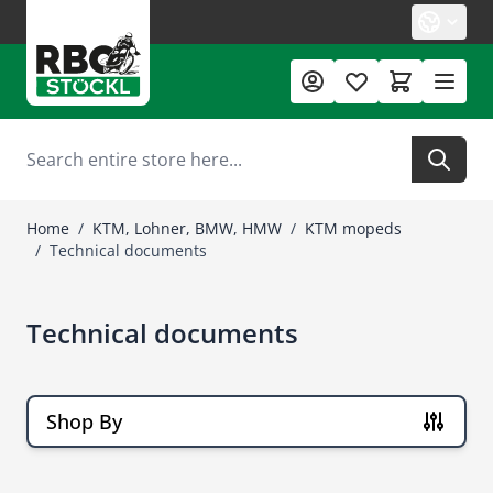
Skip to Content
Search
Home
/
KTM, Lohner, BMW, HMW
/
KTM mopeds
/
Technical documents
Technical documents
Shop By
Skip to product list