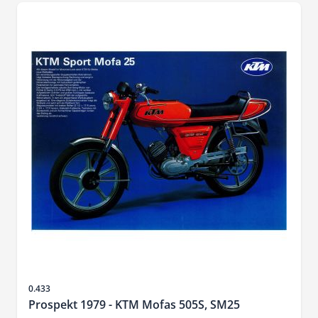
Sku
0.433
Prospekt 1979 - KTM Mofas 505S, SM25