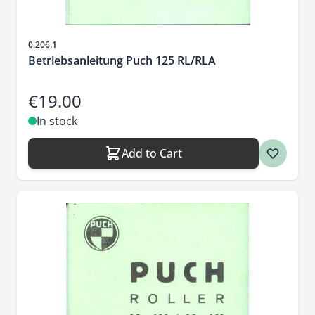
Sku
0.206.1
Betriebsanleitung Puch 125 RL/RLA
€19.00
In stock
Add to Cart