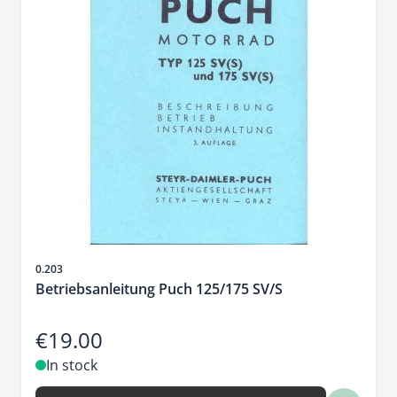
Sku
0.203
Betriebsanleitung Puch 125/175 SV/S
€19.00
In stock