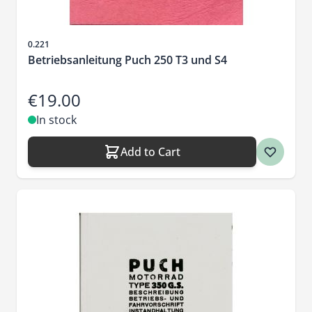
Sku
0.221
Betriebsanleitung Puch 250 T3 und S4
€19.00
In stock
Add to Cart