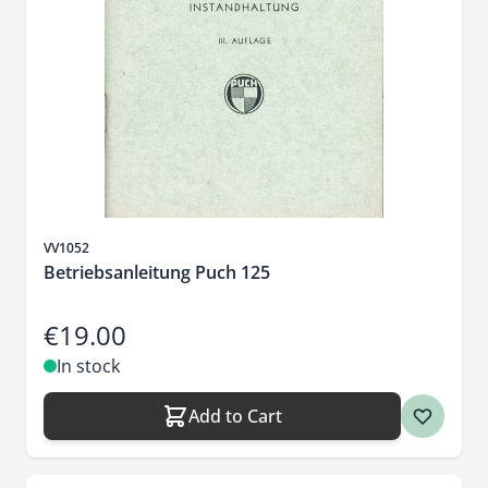
Sku
VV1052
Betriebsanleitung Puch 125
€19.00
In stock
Add to Cart