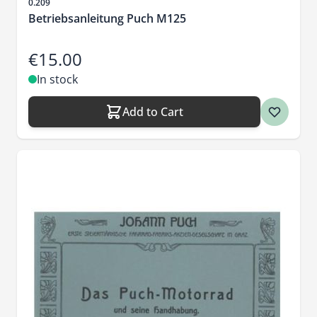
Sku
0.209
Betriebsanleitung Puch M125
€15.00
In stock
Add to Cart