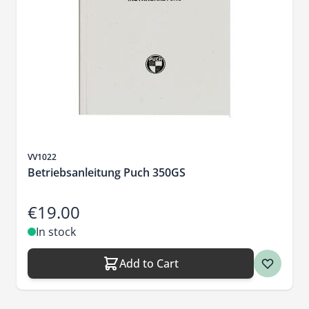
Sku
VV1022
Betriebsanleitung Puch 350GS
€19.00
In stock
Add to Cart