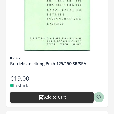
Sku
0.206.2
Betriebsanleitung Puch 125/150 SR/SRA
€19.00
In stock
Add to Cart