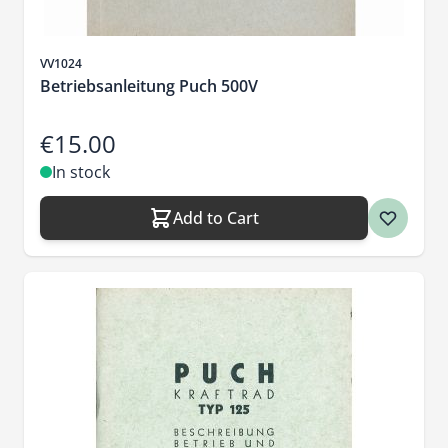
Sku
VV1024
Betriebsanleitung Puch 500V
€15.00
In stock
Add to Cart