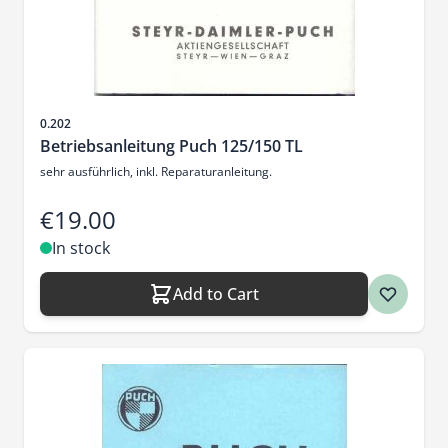
Sku
0.202
Betriebsanleitung Puch 125/150 TL
sehr ausführlich, inkl. Reparaturanleitung.
€19.00
In stock
Add to Cart