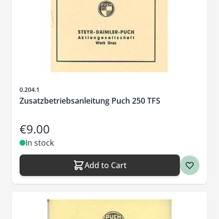
Sku
0.204.1
Zusatzbetriebsanleitung Puch 250 TFS
€9.00
In stock
Add to Cart