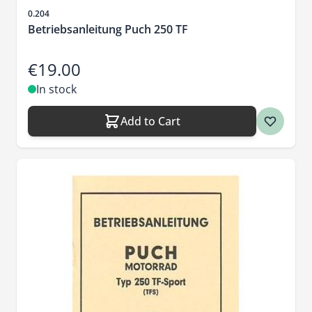
Sku
0.204
Betriebsanleitung Puch 250 TF
€19.00
In stock
Add to Cart