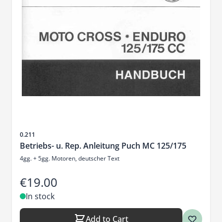
Sku
0.211
Betriebs- u. Rep. Anleitung Puch MC 125/175
4gg. + 5gg. Motoren, deutscher Text
€19.00
In stock
Add to Cart