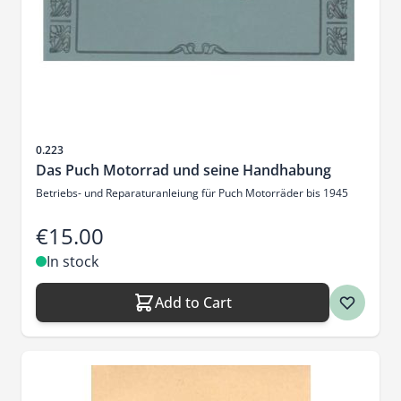
Sku
0.223
Das Puch Motorrad und seine Handhabung
Betriebs- und Reparaturanleiung für Puch Motorräder bis 1945
€15.00
In stock
Add to Cart