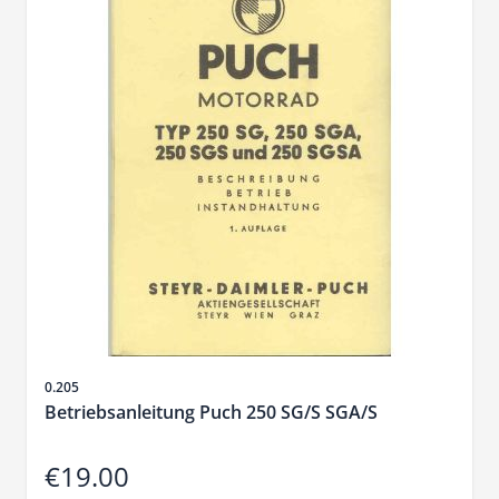
Sku
0.205
Betriebsanleitung Puch 250 SG/S SGA/S
€19.00