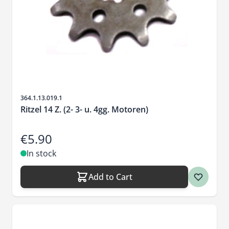
Sku
364.1.13.019.1
Ritzel 14 Z. (2- 3- u. 4gg. Motoren)
€5.90
In stock
Add to Cart