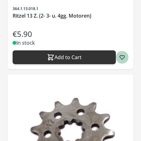
Sku
364.1.13.018.1
Ritzel 13 Z. (2- 3- u. 4gg. Motoren)
€5.90
In stock
Add to Cart