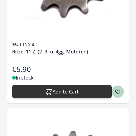
Sku
364.1.13.016.1
Ritzel 11 Z. (2- 3- u. 4gg. Motoren)
€5.90
In stock
Add to Cart