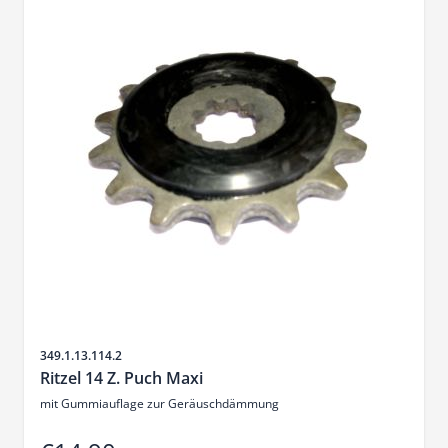
Sku
349.1.13.114.2
Ritzel 14 Z. Puch Maxi
mit Gummiauflage zur Geräuschdämmung