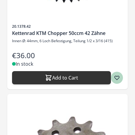
Sku
20.1378.42
Kettenrad KTM Chopper 50ccm 42 Zähne
Innen Ø: 44mm, 6 Loch Befestigung, Teilung 1/2 x 3/16 (415)
€36.00
In stock
Add to Cart