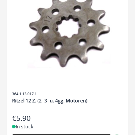
Sku
364.1.13.017.1
Ritzel 12 Z. (2- 3- u. 4gg. Motoren)
€5.90
In stock