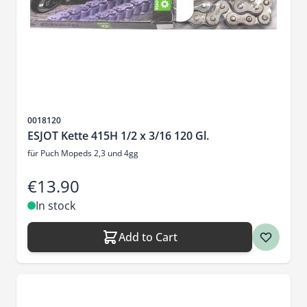
Sku
0018120
ESJOT Kette 415H 1/2 x 3/16 120 Gl.
für Puch Mopeds 2,3 und 4gg
€13.90
In stock
Add to Cart