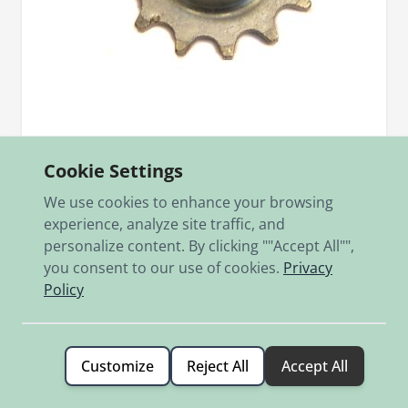
Sku
0236.108.001
Ritzel 12Z. KTM/Sachs 5gg.
Cookie Settings
Ausführung für offenen Kettenkasten
We use cookies to enhance your browsing
experience, analyze site traffic, and
€22.30
personalize content. By clicking ""Accept All"",
In stock
you consent to our use of cookies.
Privacy
Policy
Add to Cart
Customize
Reject All
Accept All