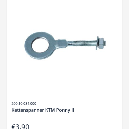
Sku
200.10.084.000
Kettenspanner KTM Ponny II
€3.90