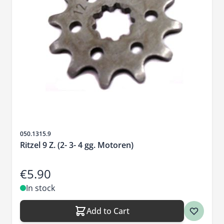
Sku
050.1315.9
Ritzel 9 Z. (2- 3- 4 gg. Motoren)
€5.90
In stock
Add to Cart