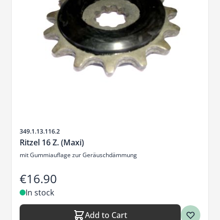
Sku
349.1.13.116.2
Ritzel 16 Z. (Maxi)
mit Gummiauflage zur Geräuschdämmung
€16.90
In stock
Add to Cart