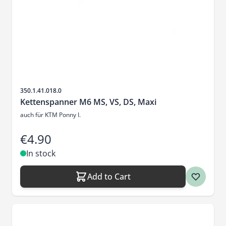
Sku
350.1.41.018.0
Kettenspanner M6 MS, VS, DS, Maxi
auch für KTM Ponny I.
€4.90
In stock
Add to Cart