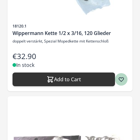
Sku
18120.1
Wippermann Kette 1/2 x 3/16, 120 Glieder
doppelt verstärkt, Spezial Mopedkette mit Kettenschloß
€32.90
In stock
Add to Cart