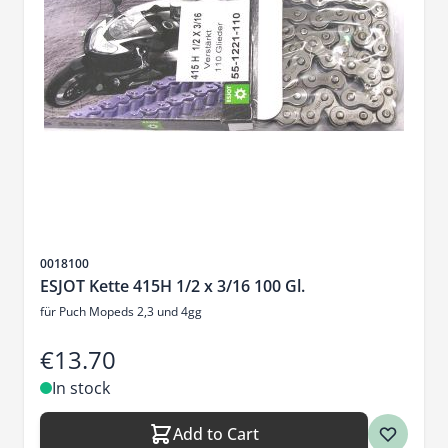
Sku
0018100
ESJOT Kette 415H 1/2 x 3/16 100 Gl.
für Puch Mopeds 2,3 und 4gg
€13.70
In stock
Add to Cart