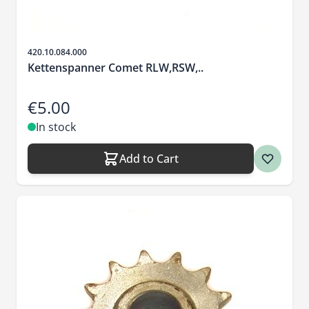
Sku
420.10.084.000
Kettenspanner Comet RLW,RSW,..
€5.00
In stock
Add to Cart