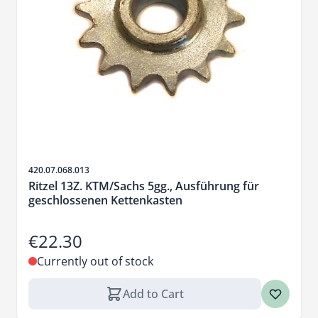
Sku
420.07.068.013
Ritzel 13Z. KTM/Sachs 5gg., Ausführung für
geschlossenen Kettenkasten
€22.30
Currently out of stock
Add to Cart