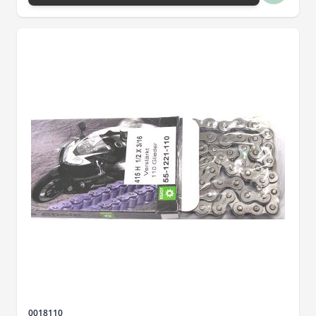
Sku
0018110