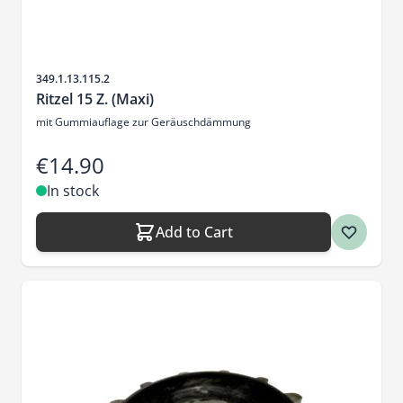
Sku
349.1.13.115.2
Ritzel 15 Z. (Maxi)
mit Gummiauflage zur Geräuschdämmung
€14.90
In stock
Add to Cart