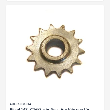
Sku
420.07.068.014
Ritzel 14Z. KTM/Sachs 5gg., Ausführung für