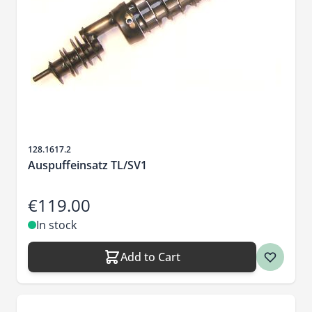
Sku
128.1617.2
Auspuffeinsatz TL/SV1
€119.00
In stock
Add to Cart