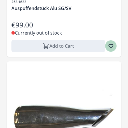
Sku
253.1622
Auspuffendstück Alu SG/SV
€99.00
Currently out of stock
Add to Cart