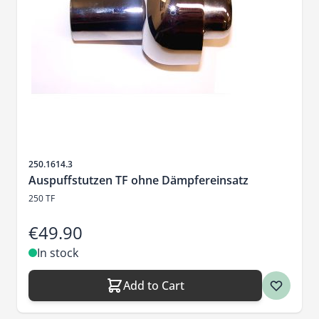
Sku
250.1614.3
Auspuffstutzen TF ohne Dämpfereinsatz
250 TF
€49.90
In stock
Add to Cart