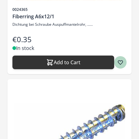
Sku
0024365
Fiberring A6x12/1
Dichtung bei Schraube Auspuffmantelrohr, ......
€0.35
In stock
Add to Cart