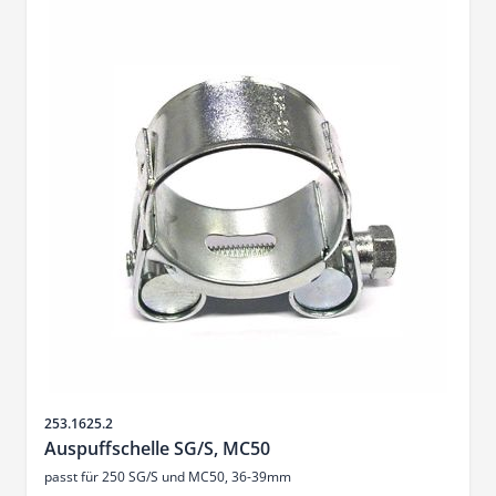
Sku
253.1625.2
Auspuffschelle SG/S, MC50
passt für 250 SG/S und MC50, 36-39mm