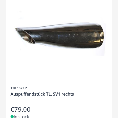
Sku
128.1623.2
Auspuffendstück TL, SV1 rechts
€79.00
In stock