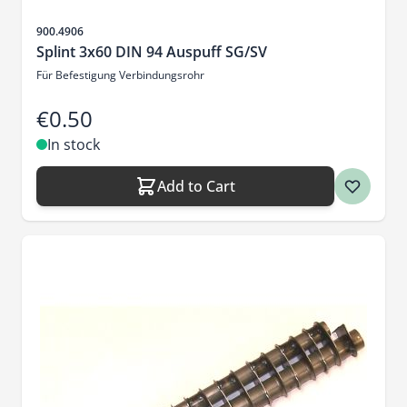
Sku
900.4906
Splint 3x60 DIN 94 Auspuff SG/SV
Für Befestigung Verbindungsrohr
€0.50
In stock
Add to Cart