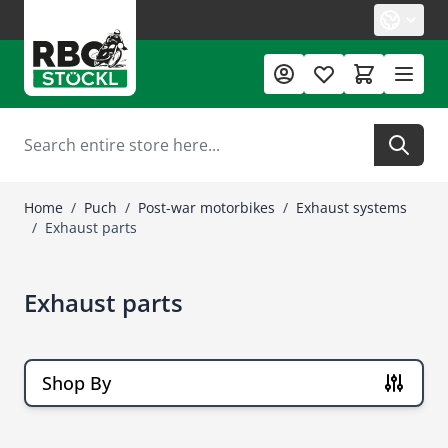
Skip to Content
Search
Home
/
Puch
/
Post-war motorbikes
/
Exhaust systems
/
Exhaust parts
Exhaust parts
Shop By
Skip to product list