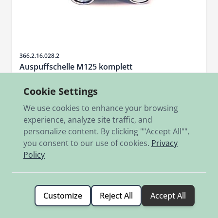
Sku
366.2.16.028.2
Auspuffschelle M125 komplett
52-55mm
Cookie Settings
€5.80
We use cookies to enhance your browsing
In stock
experience, analyze site traffic, and
personalize content. By clicking ""Accept All"",
Add to Cart
you consent to our use of cookies.
Privacy
Policy
Customize
Reject All
Accept All