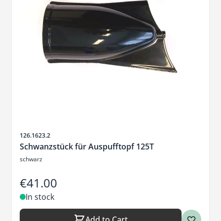
Sku
126.1623.2
Schwanzstück für Auspufftopf 125T
schwarz
€41.00
In stock
Add to Cart