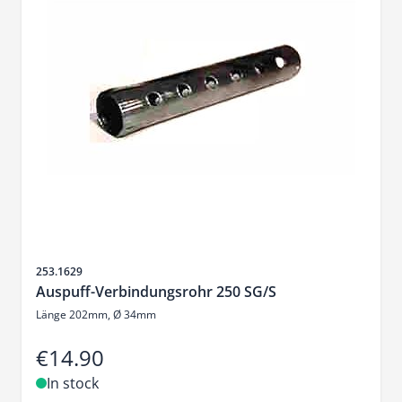
Sku
253.1629
Auspuff-Verbindungsrohr 250 SG/S
Länge 202mm, Ø 34mm
€14.90
In stock