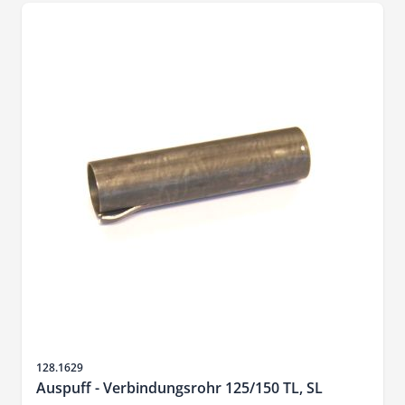
Sku
128.1629
Auspuff - Verbindungsrohr 125/150 TL, SL