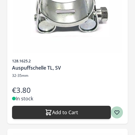
Sku
128.1625.2
Auspuffschelle TL, SV
32-35mm
€3.80
In stock
Add to Cart