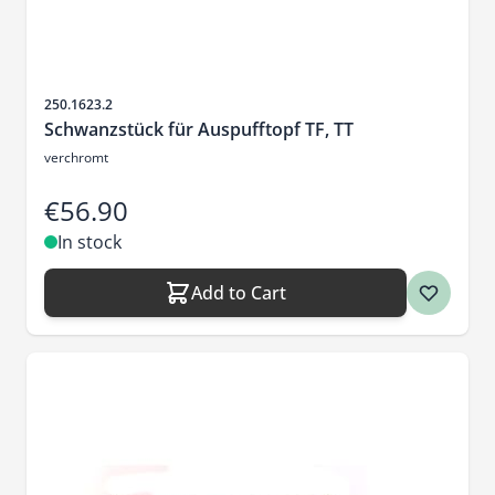
Sku
250.1623.2
Schwanzstück für Auspufftopf TF, TT
verchromt
€56.90
In stock
Add to Cart