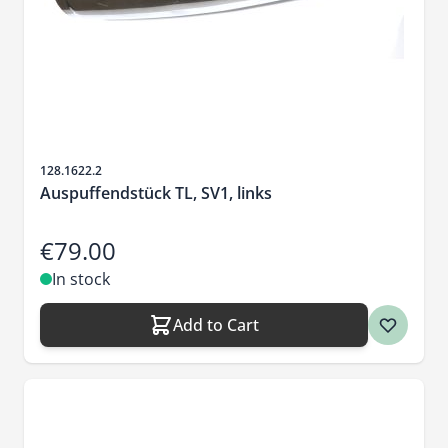
Sku
128.1622.2
Auspuffendstück TL, SV1, links
€79.00
In stock
Add to Cart