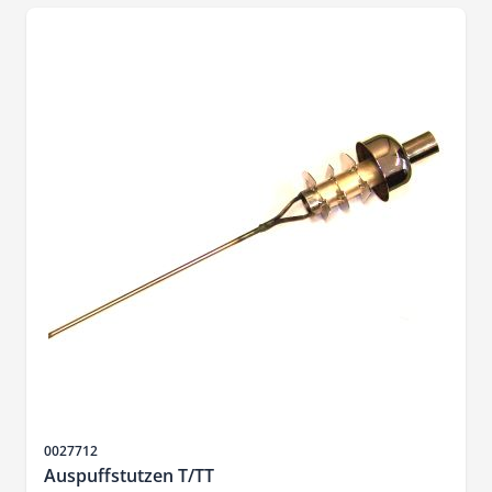
Sku
0027712
Auspuffstutzen T/TT