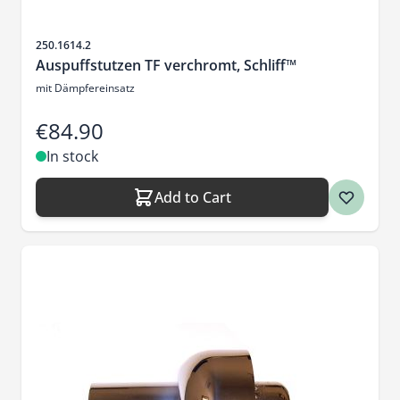
Sku
250.1614.2
Auspuffstutzen TF verchromt, Schliff™
mit Dämpfereinsatz
€84.90
In stock
Add to Cart