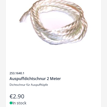
Sku
253.1640.1
Auspuffdichtschnur 2 Meter
Dichtschnur für Auspufftöpfe
€2.90
In stock