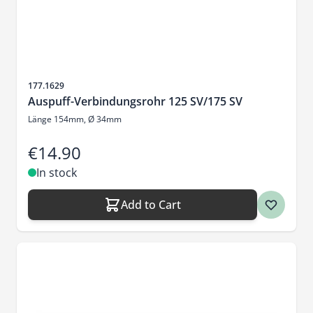
Sku
177.1629
Auspuff-Verbindungsrohr 125 SV/175 SV
Länge 154mm, Ø 34mm
€14.90
In stock
Add to Cart