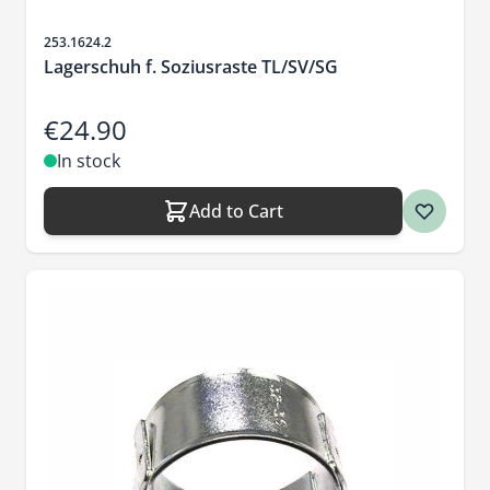
Sku
253.1624.2
Lagerschuh f. Soziusraste TL/SV/SG
€24.90
In stock
Add to Cart