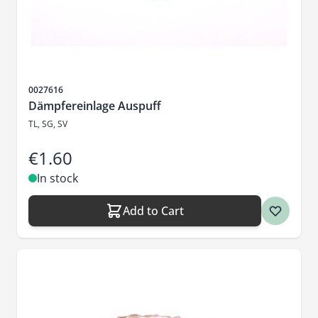
Sku
0027616
Dämpfereinlage Auspuff
TL, SG, SV
€1.60
In stock
Add to Cart