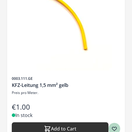
Sku
0003.111.GE
KFZ-Leitung 1,5 mm² gelb
Preis pro Meter.
€1.00
In stock
Add to Cart