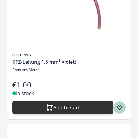
Sku
0003.111.VI
KFZ-Leitung 1,5 mm² violett
Preis pro Meter.
€1.00
In stock
Add to Cart