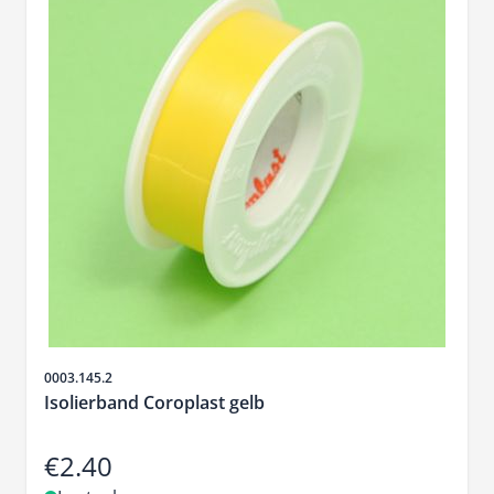
Sku
0003.145.2
Isolierband Coroplast gelb
€2.40