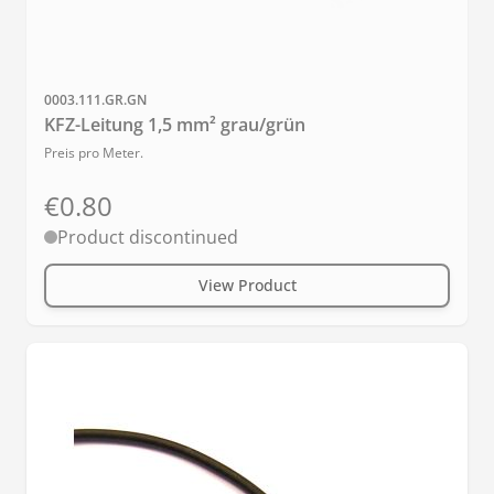
Sku
0003.111.GR.GN
KFZ-Leitung 1,5 mm² grau/grün
Preis pro Meter.
€0.80
Product discontinued
View Product