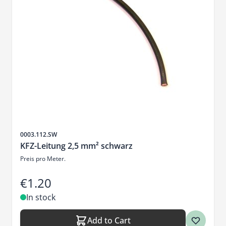
Sku
0003.112.SW
KFZ-Leitung 2,5 mm² schwarz
Preis pro Meter.
€1.20
In stock
Add to Cart