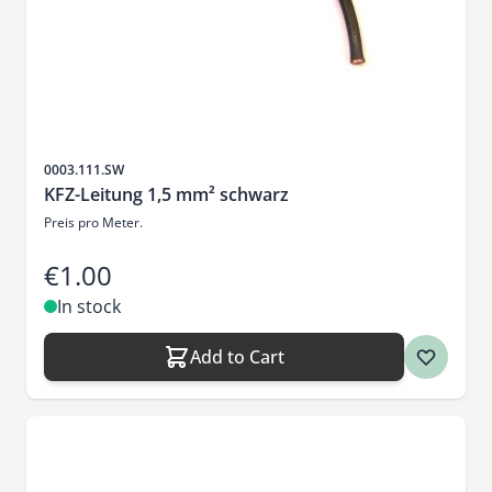
Sku
0003.111.SW
KFZ-Leitung 1,5 mm² schwarz
Preis pro Meter.
€1.00
In stock
Add to Cart