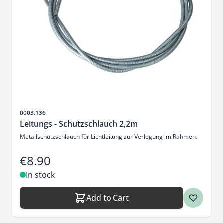
Sku
0003.136
Leitungs - Schutzschlauch 2,2m
Metallschutzschlauch für Lichtleitung zur Verlegung im Rahmen.
€8.90
In stock
Add to Cart