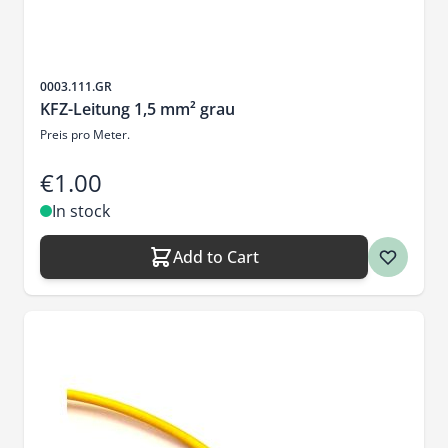
Sku
0003.111.GR
KFZ-Leitung 1,5 mm² grau
Preis pro Meter.
€1.00
In stock
Add to Cart