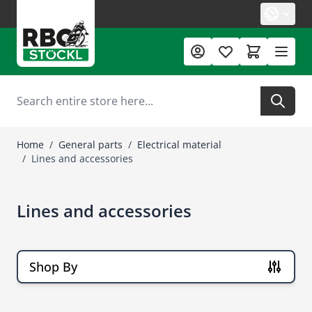
Skip to Content
Search
Home
/
General parts
/
Electrical material
/
Lines and accessories
Lines and accessories
Shop By
Skip to product list