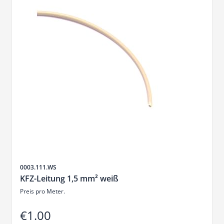
Sku
0003.111.WS
KFZ-Leitung 1,5 mm² weiß
Preis pro Meter.
€1.00