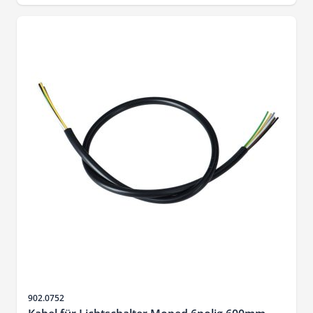
Sku
902.0752