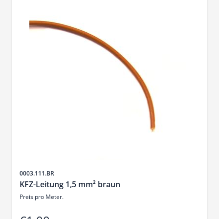
Sku
0003.111.BR
KFZ-Leitung 1,5 mm² braun
Preis pro Meter.