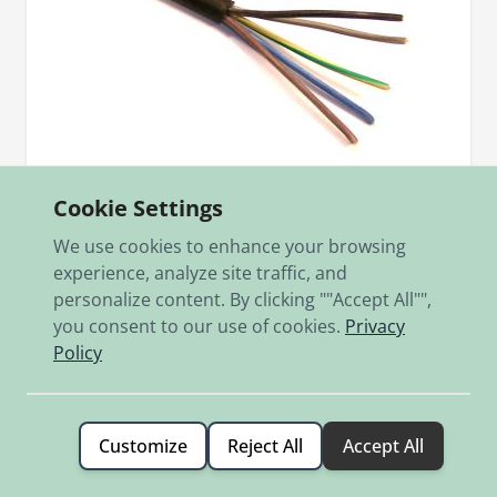
Cookie Settings
We use cookies to enhance your browsing
Sku
0003.116
experience, analyze site traffic, and
Gummikabel 5 x 0,75 schwarz
personalize content. By clicking ""Accept All"",
Preis pro Meter, Durchmesser 8,3mm, für Lichtschalter
you consent to our use of cookies.
Privacy
Policy
€4.00
In stock
Customize
Reject All
Accept All
Add to Cart