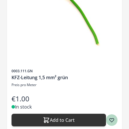
Sku
0003.111.GN
KFZ-Leitung 1,5 mm² grün
Preis pro Meter
€1.00
In stock
Add to Cart