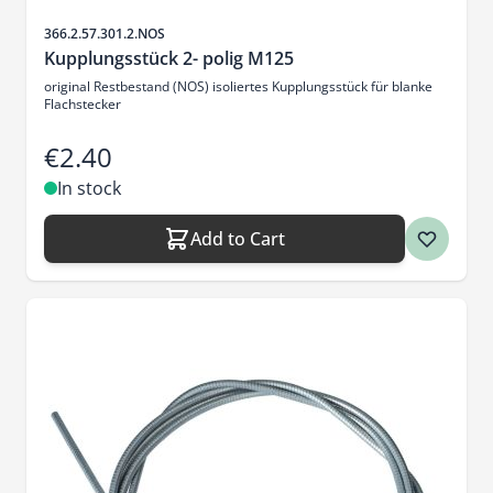
Sku
366.2.57.301.2.NOS
Kupplungsstück 2- polig M125
original Restbestand (NOS) isoliertes Kupplungsstück für blanke
Flachstecker
€2.40
In stock
Add to Cart