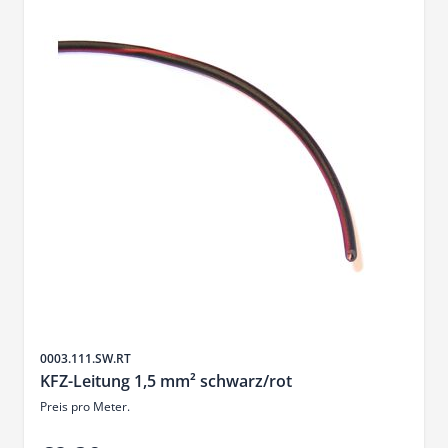
Sku
0003.111.SW.RT
KFZ-Leitung 1,5 mm² schwarz/rot
Preis pro Meter.