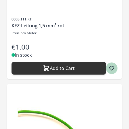
Sku
0003.111.RT
KFZ-Leitung 1,5 mm² rot
Preis pro Meter.
€1.00
In stock
Add to Cart