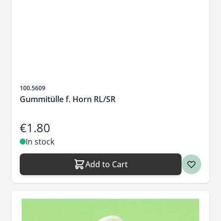
Sku
100.5609
Gummitülle f. Horn RL/SR
€1.80
In stock
Add to Cart