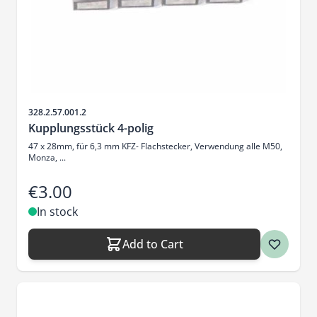
Sku
328.2.57.001.2
Kupplungsstück 4-polig
47 x 28mm, für 6,3 mm KFZ- Flachstecker, Verwendung alle M50,
Monza, ...
€3.00
In stock
Add to Cart