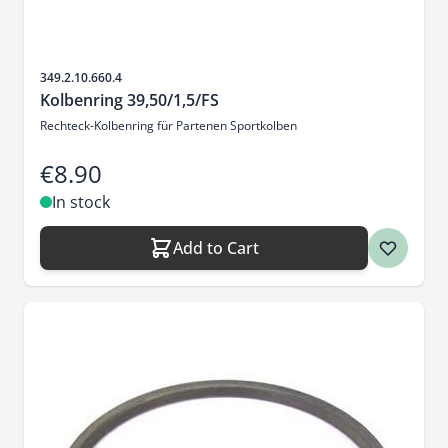
Sku
349.2.10.660.4
Kolbenring 39,50/1,5/FS
Rechteck-Kolbenring für Partenen Sportkolben
€8.90
In stock
Add to Cart