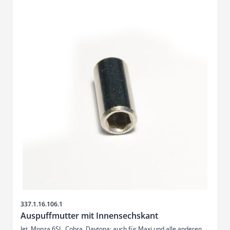
Sku
337.1.16.106.1
Auspuffmutter mit Innensechskant
Jet, Monza 6SL, Cobra, Daytona; auch für Maxi und alle anderen