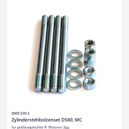
Sku
0005.539.3
Zylinderstehbolzenset DS60, MC
für gebläsegekühlte R- Motoren 3gg.