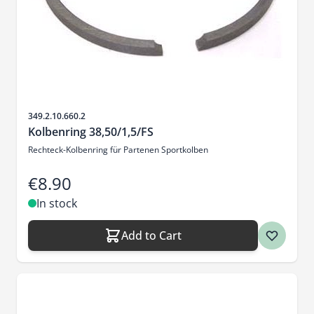
Sku
349.2.10.660.2
Kolbenring 38,50/1,5/FS
Rechteck-Kolbenring für Partenen Sportkolben
€8.90
In stock
Add to Cart