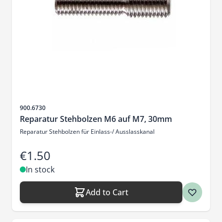
Sku
900.6730
Reparatur Stehbolzen M6 auf M7, 30mm
Reparatur Stehbolzen für Einlass-/ Ausslasskanal
€1.50
In stock
Add to Cart