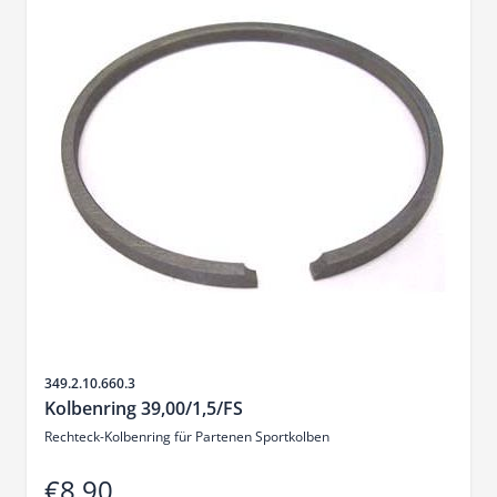
Sku
349.2.10.660.3
Kolbenring 39,00/1,5/FS
Rechteck-Kolbenring für Partenen Sportkolben
€8.90