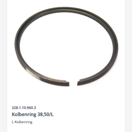
Sku
328.1.10.960.3
Kolbenring 38,50/L
L-Kolbenring