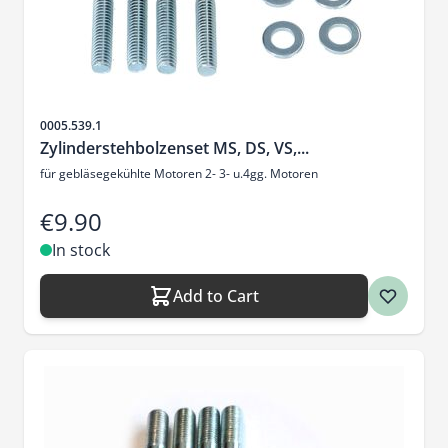
Sku
0005.539.1
Zylinderstehbolzenset MS, DS, VS,...
für gebläsegekühlte Motoren 2- 3- u.4gg. Motoren
€9.90
In stock
Add to Cart