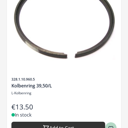
Sku
328.1.10.960.5
Kolbenring 39,50/L
L-Kolbenring
€13.50
In stock