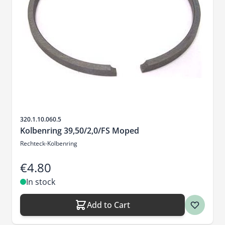
Sku
320.1.10.060.5
Kolbenring 39,50/2,0/FS Moped
Rechteck-Kolbenring
€4.80
In stock
Add to Cart