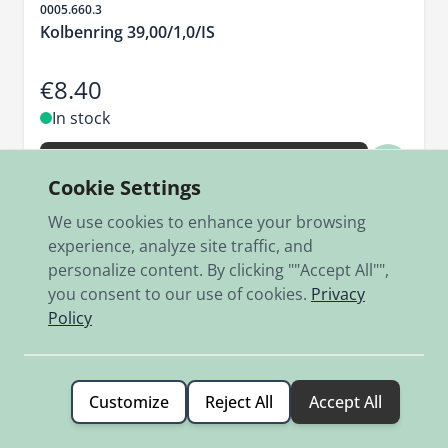
Sku
0005.660.3
Kolbenring 39,00/1,0/IS
€8.40
In stock
Add to Cart
Cookie Settings
We use cookies to enhance your browsing
experience, analyze site traffic, and
personalize content. By clicking ""Accept All"",
you consent to our use of cookies.
Privacy
Policy
Customize
Reject All
Accept All