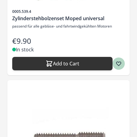
Sku
0005.539.4
Zylinderstehbolzenset Moped universal
passend für alle gebläse- und fahrtwindgekühlten Motoren
€9.90
In stock
Add to Cart