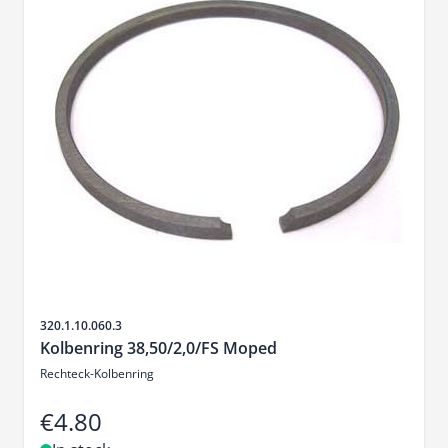
Sku
320.1.10.060.3
Kolbenring 38,50/2,0/FS Moped
Rechteck-Kolbenring
€4.80