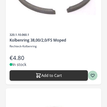
Sku
320.1.10.060.1
Kolbenring 38,00/2,0/FS Moped
Rechteck-Kolbenring
€4.80
In stock
Add to Cart