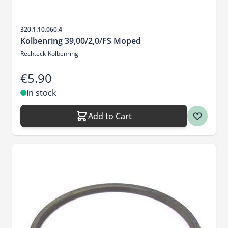
Sku
320.1.10.060.4
Kolbenring 39,00/2,0/FS Moped
Rechteck-Kolbenring
€5.90
In stock
Add to Cart