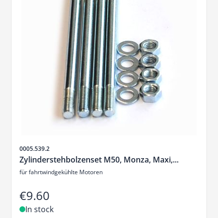
Sku
0005.539.2
Zylinderstehbolzenset M50, Monza, Maxi,...
für fahrtwindgekühlte Motoren
€9.60
In stock