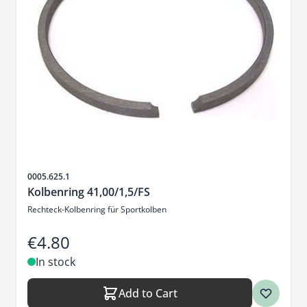
Sku
0005.625.1
Kolbenring 41,00/1,5/FS
Rechteck-Kolbenring für Sportkolben
€4.80
In stock
Add to Cart