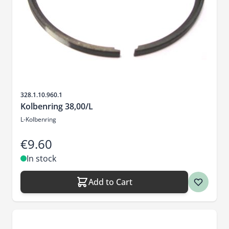
Sku
328.1.10.960.1
Kolbenring 38,00/L
L-Kolbenring
€9.60
In stock
Add to Cart