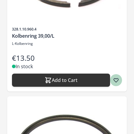
Sku
328.1.10.960.4
Kolbenring 39,00/L
L-Kolbenring
€13.50
In stock
Add to Cart