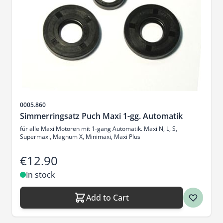
Sku
0005.860
Simmerringsatz Puch Maxi 1-gg. Automatik
für alle Maxi Motoren mit 1-gang Automatik. Maxi N, L, S,
Supermaxi, Magnum X, Minimaxi, Maxi Plus
€12.90
In stock
Add to Cart