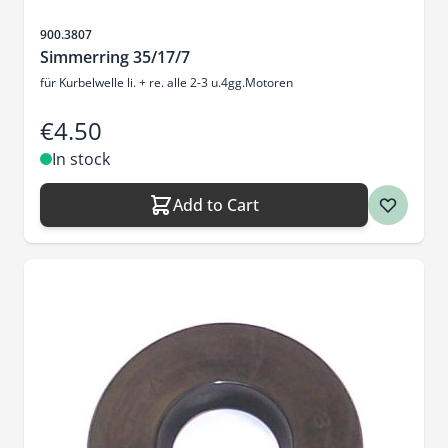
Sku
900.3807
Simmerring 35/17/7
für Kurbelwelle li. + re. alle 2-3 u.4gg.Motoren
€4.50
In stock
Add to Cart