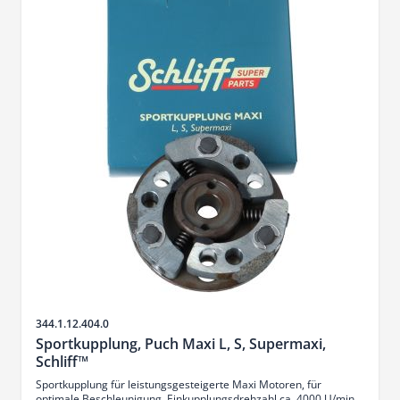
Sku
344.1.12.404.0
Sportkupplung, Puch Maxi L, S, Supermaxi,
Schliff™
Sportkupplung für leistungsgesteigerte Maxi Motoren, für
optimale Beschleunigung, Einkupplungsdrehzahl ca. 4000 U/min