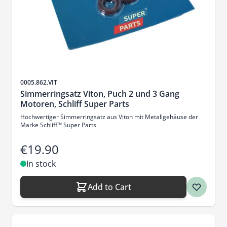
Sku
0005.862.VIT
Simmerringsatz Viton, Puch 2 und 3 Gang
Motoren, Schliff Super Parts
Hochwertiger Simmerringsatz aus Viton mit Metallgehäuse der
Marke Schliff™ Super Parts
€19.90
In stock
Add to Cart