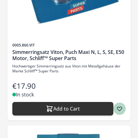
Sku
0005.860.VIT
Simmerringsatz Viton, Puch Maxi N, L, S, SE, E50
Motor, Schliff™ Super Parts
Hochwertiger Simmerringsatz aus Viton mit Metallgehäuse der
Marke Schliff™ Super Parts
€17.90
In stock
Add to Cart