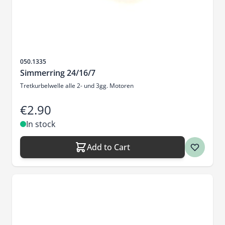
Sku
050.1335
Simmerring 24/16/7
Tretkurbelwelle alle 2- und 3gg. Motoren
€2.90
In stock
Add to Cart