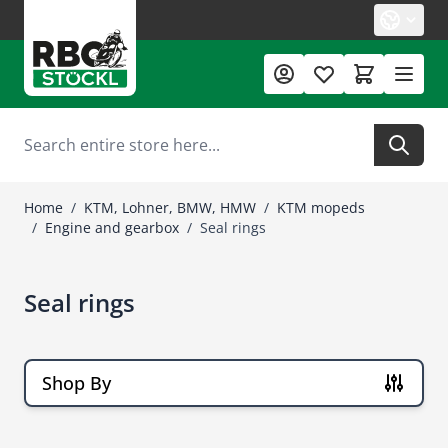
Skip to Content
Search
Home
/
KTM, Lohner, BMW, HMW
/
KTM mopeds
/
Engine and gearbox
/
Seal rings
Seal rings
Shop By
Skip to product list