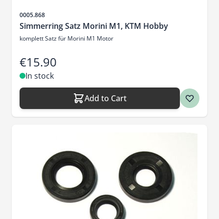
Sku
0005.868
Simmerring Satz Morini M1, KTM Hobby
komplett Satz für Morini M1 Motor
€15.90
In stock
Add to Cart