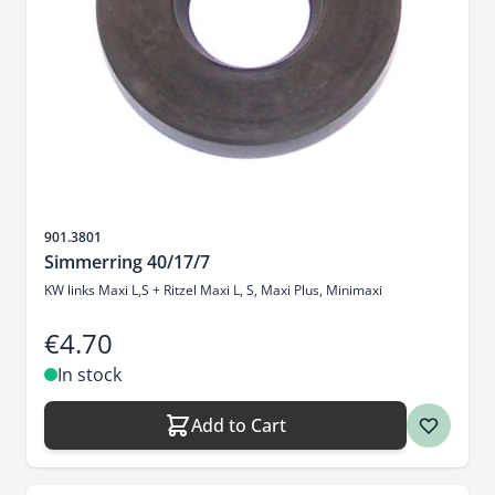
Sku
901.3801
Simmerring 40/17/7
KW links Maxi L,S + Ritzel Maxi L, S, Maxi Plus, Minimaxi
€4.70
In stock
Add to Cart