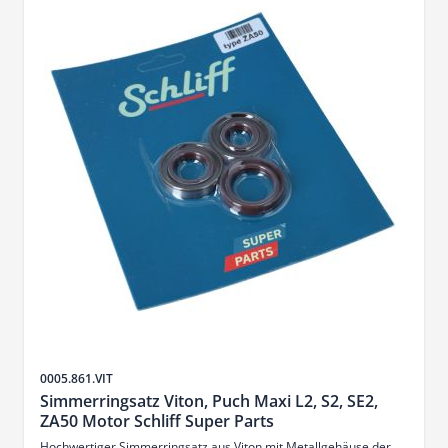
Sku
0005.861.VIT
Simmerringsatz Viton, Puch Maxi L2, S2, SE2,
ZA50 Motor Schliff Super Parts
Hochwertiger Simmerringsatz aus Viton mit Metallgehäuse der