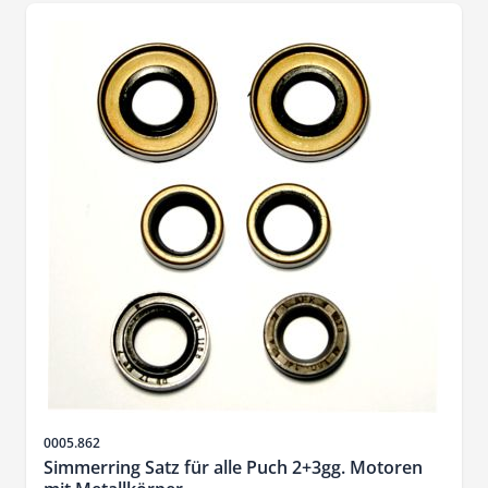
Sku
0005.862
Simmerring Satz für alle Puch 2+3gg. Motoren