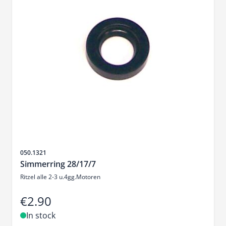
Sku
050.1321
Simmerring 28/17/7
Ritzel alle 2-3 u.4gg.Motoren
€2.90
In stock