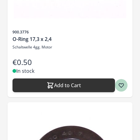
Sku
900.3776
O-Ring 17,3 x 2,4
Schaltwelle 4gg. Motor
€0.50
In stock
Add to Cart