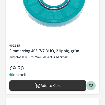
Sku
902.3851
Simmerring 40/17/7 DUO, 2-lippig, grün
Kurbelwelle li. + re. Maxi, Maxi plus, Minimaxi
€9.50
In stock
Add to Cart