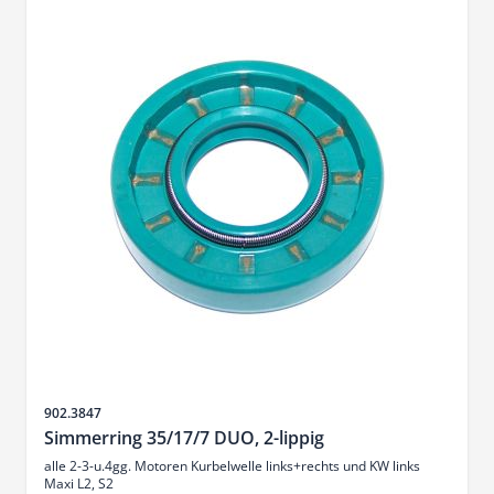
Sku
902.3847
Simmerring 35/17/7 DUO, 2-lippig
alle 2-3-u.4gg. Motoren Kurbelwelle links+rechts und KW links
Maxi L2, S2