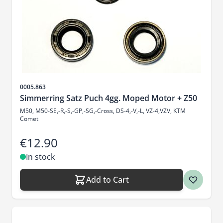
Sku
0005.863
Simmerring Satz Puch 4gg. Moped Motor + Z50
M50, M50-SE,-R,-S,-GP,-SG,-Cross, DS-4,-V,-L, VZ-4,VZV, KTM
Comet
€12.90
In stock
Add to Cart