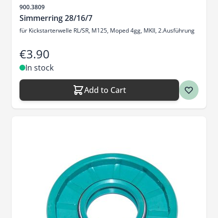
Sku
900.3809
Simmerring 28/16/7
für Kickstarterwelle RL/SR, M125, Moped 4gg, MKII, 2.Ausführung
€3.90
In stock
Add to Cart