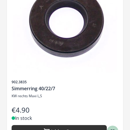
Sku
902.3835
Simmerring 40/22/7
KW rechts Maxi L,S
€4.90
In stock