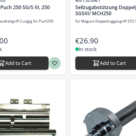
Sku
05.0
403.1.32.036.1
 Puch 250 SG/S III, 250
Seilzugabstützung Doppelg
SGSIII/ MCH250
drehgriff 2-zügig für Puch250
für Magura Doppelzuggasgriff 253.
.00
€26.90
k
In stock
Add to Cart
Add to Cart