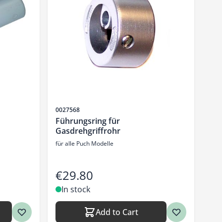
Sku
0027568
Führungsring für
Gasdrehgriffrohr
für alle Puch Modelle
€29.80
In stock
Add to Cart