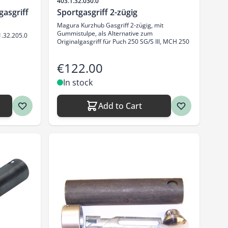
Sku
403.1.32.030.0
asgriff
Sportgasgriff 2-zügig
Magura Kurzhub Gasgriff 2-zügig, mit
Gummistulpe, als Alternative zum
1.32.205.0
Originalgasgriff für Puch 250 SG/S III, MCH 250
€122.00
In stock
Add to Cart