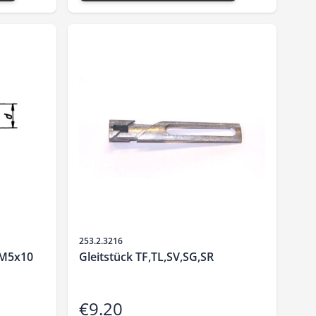
Sku
253.2.3216
 M5x10
Gleitstück TF,TL,SV,SG,SR
€9.20