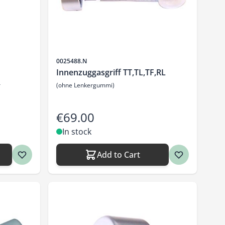
Sku
0025488.N
Innenzuggasgriff TT,TL,TF,RL
r
(ohne Lenkergummi)
€69.00
In stock
Add to Cart