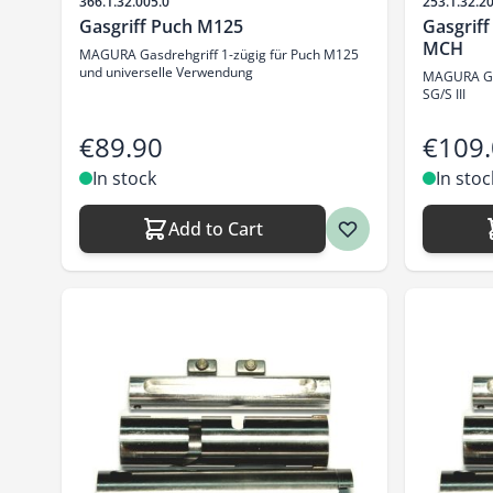
Sku
Sku
366.1.32.005.0
253.1.32.2
Gasgriff Puch M125
Gasgriff
MCH
MAGURA Gasdrehgriff 1-zügig für Puch M125
und universelle Verwendung
MAGURA Gas
SG/S III
€89.90
€109
In stock
In stoc
Add to Cart