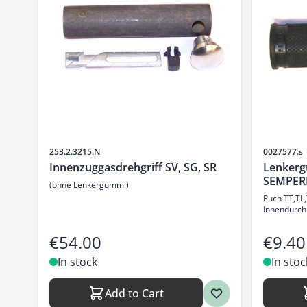
Sku
Sku
253.2.3215.N
0027577.s
Innenzuggasdrehgriff SV, SG, SR
Lenkerg
SEMPER
(ohne Lenkergummi)
Puch TT,TL,
Innendurc
€54.00
€9.40
In stock
In stoc
Add to Cart