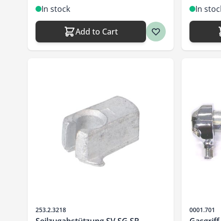
In stock
In stoc
Add to Cart
Sku
Sku
253.2.3218
0001.701