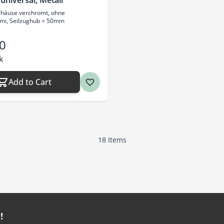
 universal, Metall
ehäuse verchromt, ohne
mi, Seilzughub = 50mm
0
k
Add to Cart
18
Items
!