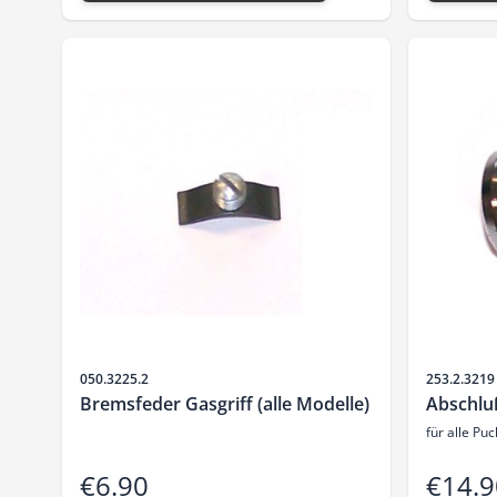
Sku
Sku
050.3225.2
253.2.3219
Bremsfeder Gasgriff (alle Modelle)
Abschlu
für alle Pu
€6.90
€14.9