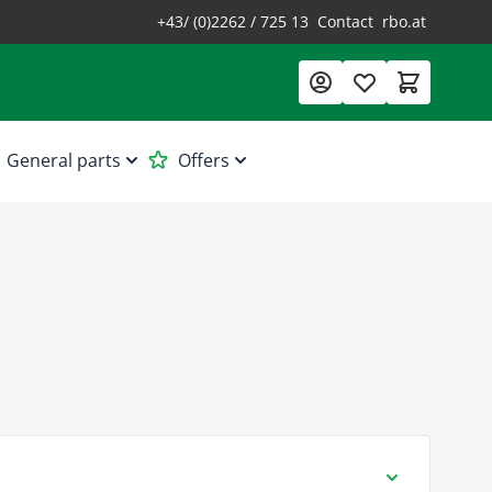
+43/ (0)2262 / 725 13
Contact
rbo.at
General parts
Offers