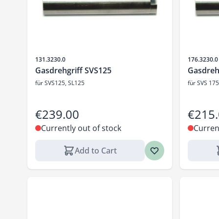
Sku
Sku
131.3230.0
176.3230.0
Gasdrehgriff SVS125
Gasdrehg
für SVS125, SL125
für SVS 175
€239.00
€215
Currently out of stock
Curren
Add to Cart