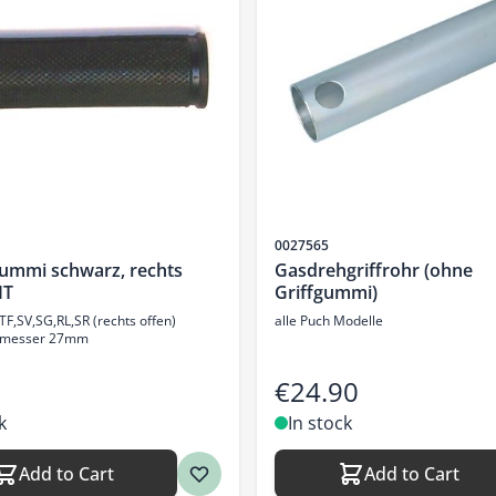
Sku
0027565
ummi schwarz, rechts
Gasdrehgriffrohr (ohne
IT
Griffgummi)
TF,SV,SG,RL,SR (rechts offen)
alle Puch Modelle
hmesser 27mm
€24.90
k
In stock
Add to Cart
Add to Cart