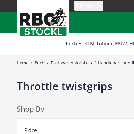
Skip to Content
English
Puch
KTM, Lohner, BMW, 
Home
/
Puch
/
Post-war motorbikes
/
Handlebars and fi
Throttle twistgrips
Shop By
Skip to product list
Price