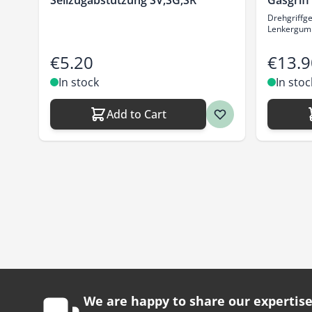
Seilzugabstützung SV,SG,SR
Gasgriff
Drehgriffg
Lenkergum
€5.20
€13.9
In stock
In stoc
Add to Cart
We are happy to share our expertise