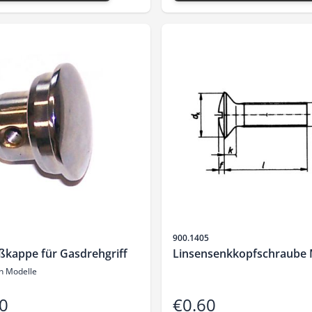
Sku
900.1405
ßkappe für Gasdrehgriff
Linsensenkkopfschraube
ch Modelle
0
€0.60