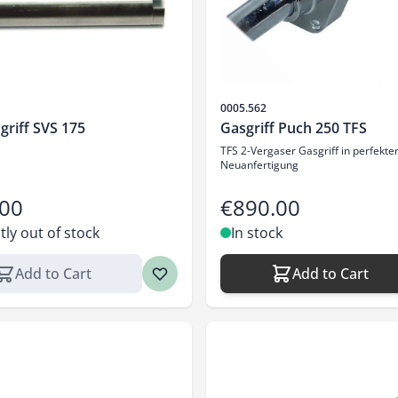
Sku
0005.562
riff SVS 175
Gasgriff Puch 250 TFS
TFS 2-Vergaser Gasgriff in perfekte
Neuanfertigung
.00
€890.00
tly out of stock
In stock
Add to Cart
Add to Cart