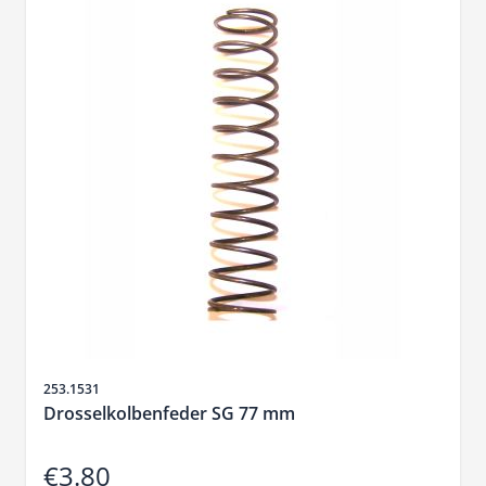
Sku
253.1531
Drosselkolbenfeder SG 77 mm
€3.80