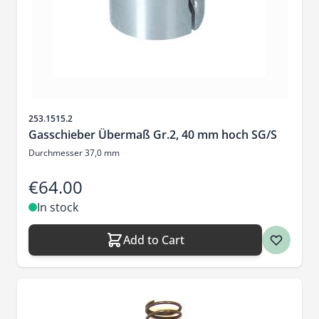
Sku
253.1515.2
Gasschieber Übermaß Gr.2, 40 mm hoch SG/S
Durchmesser 37,0 mm
€64.00
In stock
Add to Cart