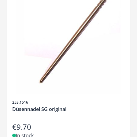
Sku
253.1516
Düsennadel SG original
€9.70
In stock