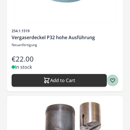
Sku
254.1.1519
Vergaserdeckel P32 hohe Ausführung
Neuanfertigung
€22.00
In stock
Add to Cart