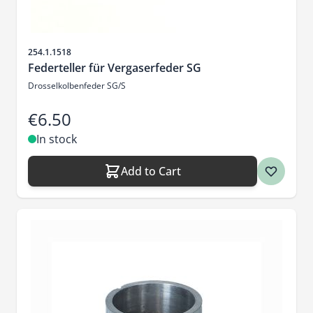
Sku
254.1.1518
Federteller für Vergaserfeder SG
Drosselkolbenfeder SG/S
€6.50
In stock
Add to Cart