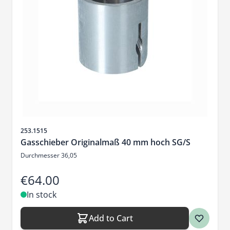
Sku
253.1515
Gasschieber Originalmaß 40 mm hoch SG/S
Durchmesser 36,05
€64.00
In stock
Add to Cart