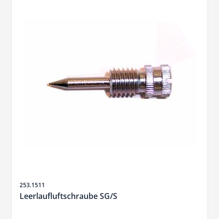
Sku
253.1511
Leerlaufluftschraube SG/S