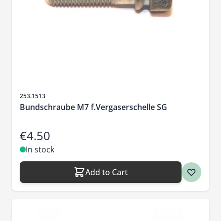
Sku
253.1513
Bundschraube M7 f.Vergaserschelle SG
€4.50
In stock
Add to Cart