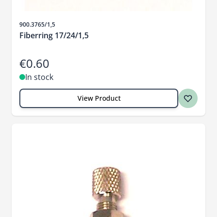
Sku
900.3765/1,5
Fiberring 17/24/1,5
€0.60
In stock
View Product