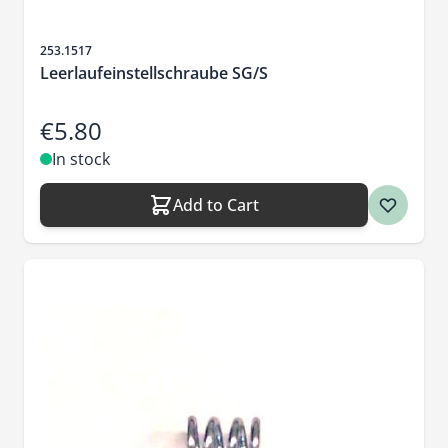
Sku
253.1517
Leerlaufeinstellschraube SG/S
€5.80
In stock
Add to Cart