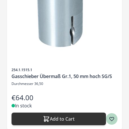
Sku
254.1.1515.1
Gasschieber Übermaß Gr.1, 50 mm hoch SG/S
Durchmesser 36,50
€64.00
In stock
Add to Cart