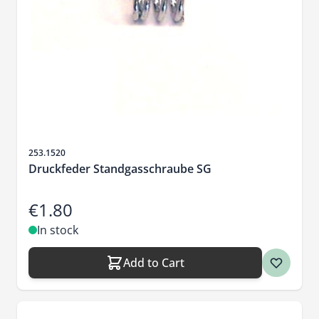
Sku
253.1520
Druckfeder Standgasschraube SG
€1.80
In stock
Add to Cart