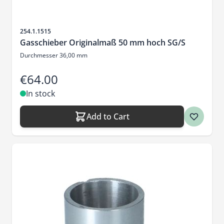
Sku
254.1.1515
Gasschieber Originalmaß 50 mm hoch SG/S
Durchmesser 36,00 mm
€64.00
In stock
Add to Cart