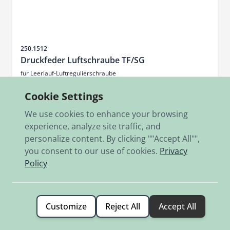
Sku
250.1512
Druckfeder Luftschraube TF/SG
für Leerlauf-Luftregulierschraube
€1.60
Cookie Settings
In stock
We use cookies to enhance your browsing
experience, analyze site traffic, and
Add to Cart
personalize content. By clicking ""Accept All"",
you consent to our use of cookies.
Privacy
Policy
Customize
Reject All
Accept All