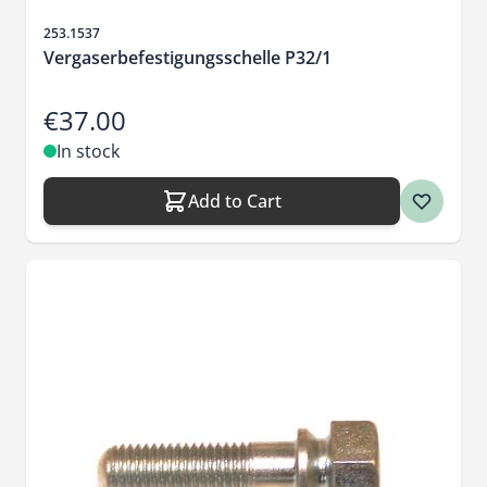
Sku
253.1537
Vergaserbefestigungsschelle P32/1
€37.00
In stock
Add to Cart