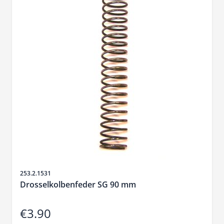
Sku
253.2.1531
Drosselkolbenfeder SG 90 mm
€3.90