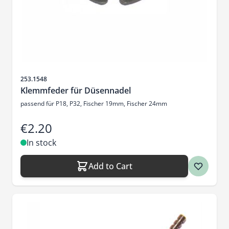
Sku
253.1548
Klemmfeder für Düsennadel
passend für P18, P32, Fischer 19mm, Fischer 24mm
€2.20
In stock
Add to Cart