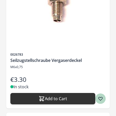
Sku
0026783
Seilzugstellschraube Vergaserdeckel
M6x0,75
€3.30
In stock
Add to Cart