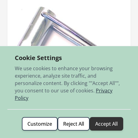
Cookie Settings
We use cookies to enhance your browsing
experience, analyze site traffic, and
personalize content. By clicking ""Accept All"",
you consent to our use of cookies.
Privacy
Policy
Sku
0007.952
Kerzenschlüssel mit 60 mm langem Kopf
Kerzenschlüssel mit 60 mm langem Kopf
Customize
Reject All
Accept All
€3.90