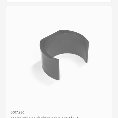
Sku
0007.930