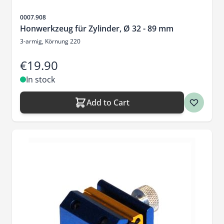
Sku
0007.908
Honwerkzeug für Zylinder, Ø 32 - 89 mm
3-armig, Körnung 220
€19.90
In stock
Add to Cart