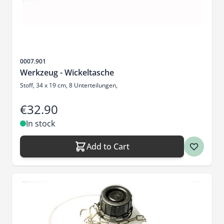
Sku
0007.901
Werkzeug - Wickeltasche
Stoff, 34 x 19 cm, 8 Unterteilungen,
€32.90
In stock
Add to Cart