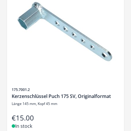
Sku
175.7001.2
Kerzenschlüssel Puch 175 SV, Originalformat
Länge 145 mm, Kopf 45 mm
€15.00
In stock