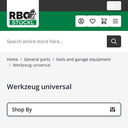
Skip to Content
Search
Home
/
General parts
/
tools and garage equipment
/
Werkzeug universal
Werkzeug universal
Shop By
Skip to product list