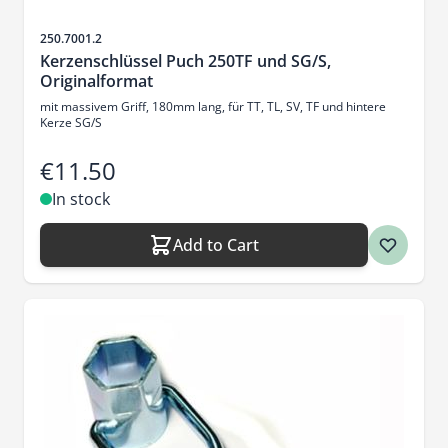
Sku
250.7001.2
Kerzenschlüssel Puch 250TF und SG/S,
Originalformat
mit massivem Griff, 180mm lang, für TT, TL, SV, TF und hintere
Kerze SG/S
€11.50
In stock
Add to Cart