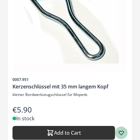
Sku
0007.951
Kerzenschlüssel mit 35 mm langem Kopf
kleiner Bordwerkzeugschlüssel für Mopeds
€5.90
In stock
Add to Cart