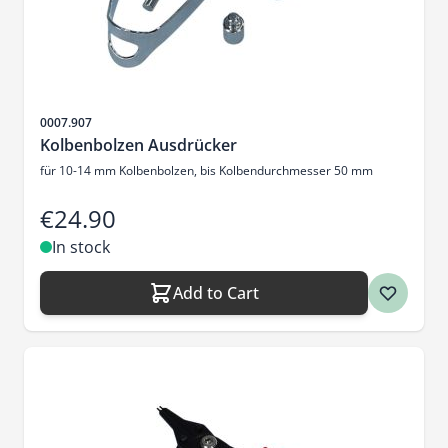
Sku
0007.907
Kolbenbolzen Ausdrücker
für 10-14 mm Kolbenbolzen, bis Kolbendurchmesser 50 mm
€24.90
In stock
Add to Cart