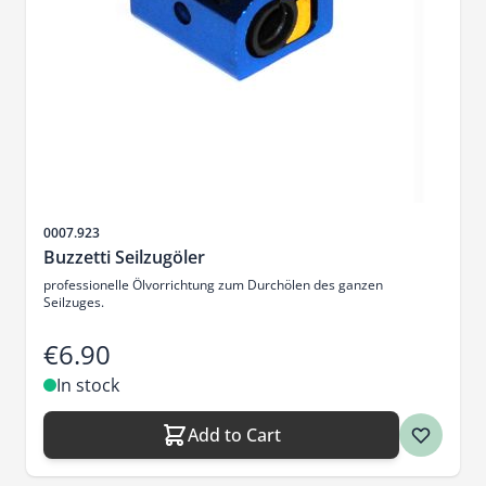
Sku
0007.923
Buzzetti Seilzugöler
professionelle Ölvorrichtung zum Durchölen des ganzen
Seilzuges.
€6.90
In stock
Add to Cart