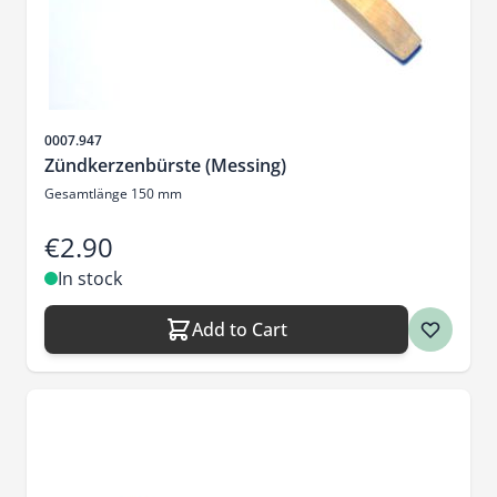
Sku
0007.947
Zündkerzenbürste (Messing)
Gesamtlänge 150 mm
€2.90
In stock
Add to Cart