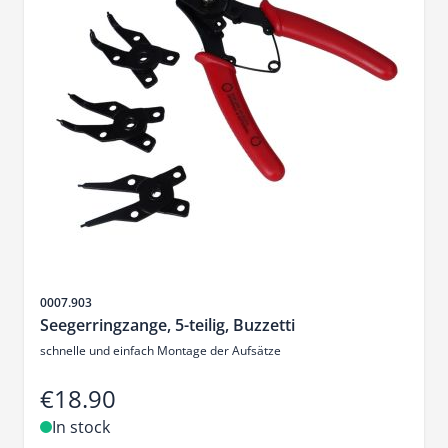
Sku
0007.903
Seegerringzange, 5-teilig, Buzzetti
schnelle und einfach Montage der Aufsätze
€18.90
In stock