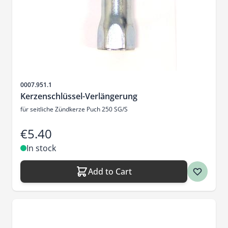
Sku
0007.951.1
Kerzenschlüssel-Verlängerung
für seitliche Zündkerze Puch 250 SG/S
€5.40
In stock
Add to Cart