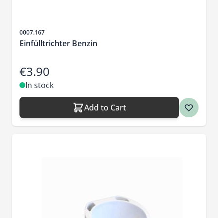
Sku
0007.167
Einfülltrichter Benzin
€3.90
In stock
Add to Cart