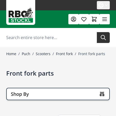
Skip to Content
Search
Home
/
Puch
/
Scooters
/
Front fork
/
Front fork parts
Front fork parts
Shop By
Skip to product list