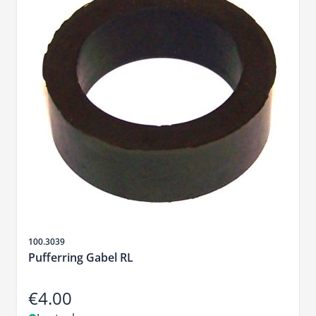
Sku
100.3039
Pufferring Gabel RL
€4.00