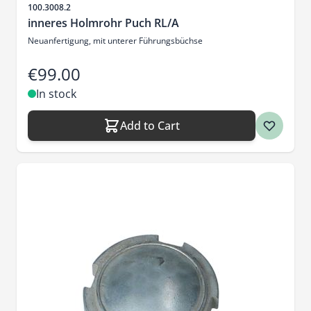
Sku
100.3008.2
inneres Holmrohr Puch RL/A
Neuanfertigung, mit unterer Führungsbüchse
€99.00
In stock
Add to Cart