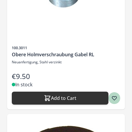
Sku
100.3011
Obere Holmverschraubung Gabel RL
Neuanfertigung, Stahl verzinkt
€9.50
In stock
Add to Cart