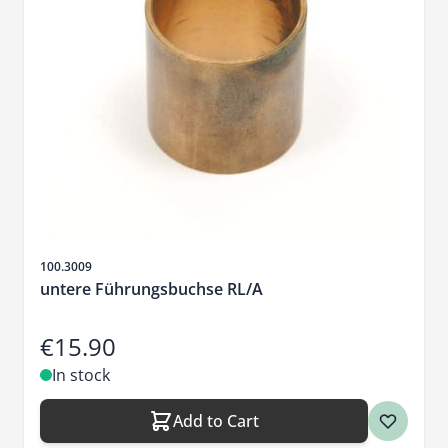
Sku
100.3009
untere Führungsbuchse RL/A
€15.90
In stock
Add to Cart