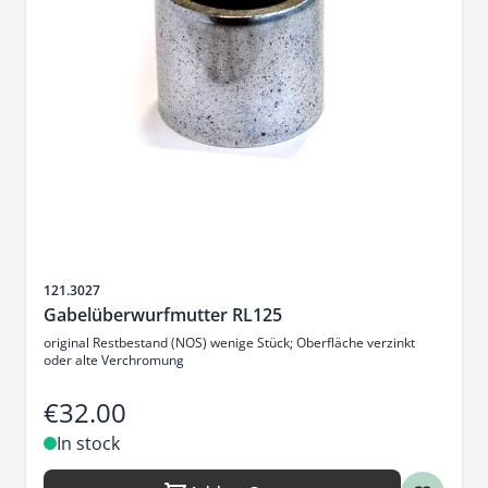
Sku
121.3027
Gabelüberwurfmutter RL125
original Restbestand (NOS) wenige Stück; Oberfläche verzinkt
oder alte Verchromung
€32.00
In stock