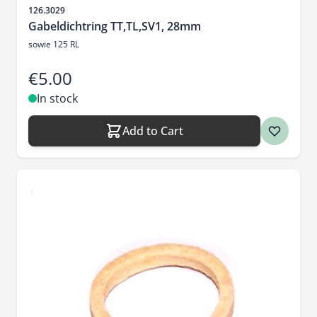
Sku
126.3029
Gabeldichtring TT,TL,SV1, 28mm
sowie 125 RL
€5.00
In stock
Add to Cart