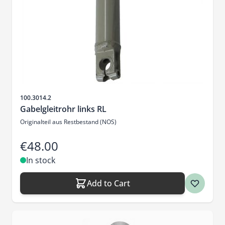
Sku
100.3014.2
Gabelgleitrohr links RL
Originalteil aus Restbestand (NOS)
€48.00
In stock
Add to Cart