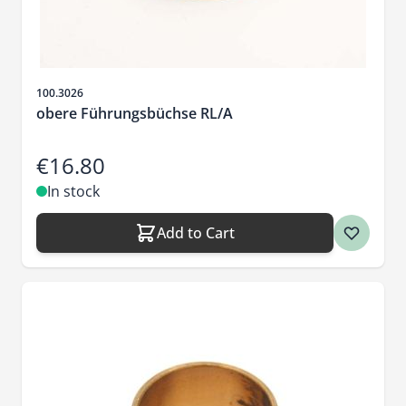
Sku
100.3026
obere Führungsbüchse RL/A
€16.80
In stock
Add to Cart