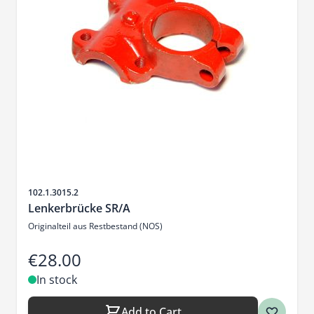
Sku
102.1.3015.2
Lenkerbrücke SR/A
Originalteil aus Restbestand (NOS)
€28.00
In stock
Add to Cart