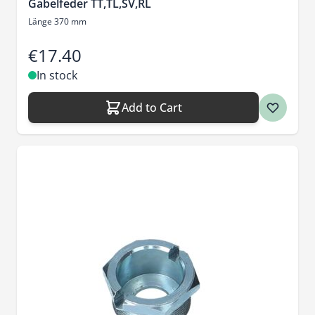
Gabelfeder TT,TL,SV,RL
Länge 370 mm
€17.40
In stock
Add to Cart