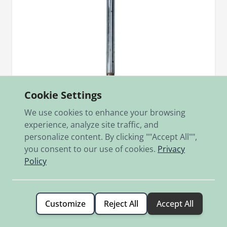
Cookie Settings
Sku
102.1.3051.NOS
oberer Federstrebenkopf SR 125/150
We use cookies to enhance your browsing
Federstrebenkopf federbein vorne, neu, aus Originalbestand
experience, analyze site traffic, and
(NOS), wenige Stück
personalize content. By clicking ""Accept All"",
€48.00
you consent to our use of cookies.
Privacy
Policy
In stock
Add to Cart
Customize
Reject All
Accept All