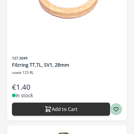
Sku
127.3049
Filzring TT,TL, SV1, 28mm
sowie 125 RL
€1.40
In stock
Add to Cart