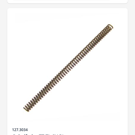
Sku
127.3034