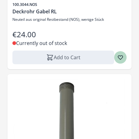
Sku
100.3044.NOS
Deckrohr Gabel RL
Neuteil aus original Restbestand (NOS), wenige Stück
€24.00
Currently out of stock
Add to Cart