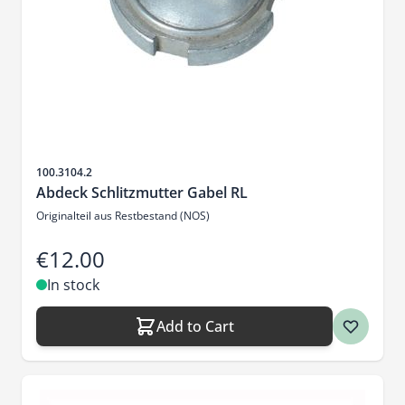
Sku
100.3104.2
Abdeck Schlitzmutter Gabel RL
Originalteil aus Restbestand (NOS)
€12.00
In stock
Add to Cart