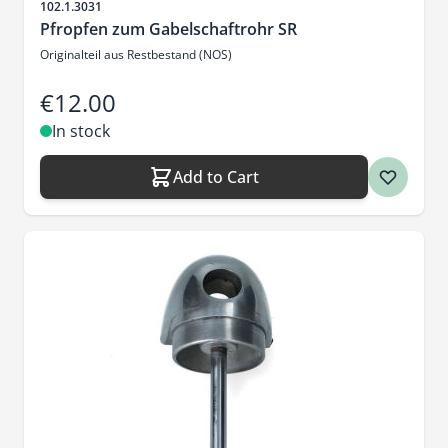
Sku
102.1.3031
Pfropfen zum Gabelschaftrohr SR
Originalteil aus Restbestand (NOS)
€12.00
In stock
Add to Cart