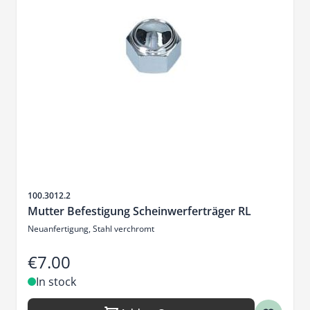
Sku
100.3012.2
Mutter Befestigung Scheinwerferträger RL
Neuanfertigung, Stahl verchromt
€7.00
In stock