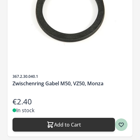
Sku
367.2.30.040.1
Zwischenring Gabel M50, VZ50, Monza
€2.40
In stock
Add to Cart