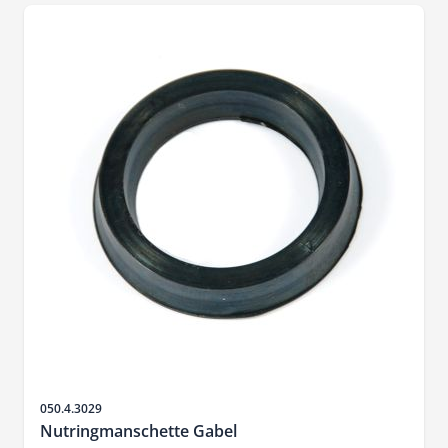
Sku
050.4.3029
Nutringmanschette Gabel