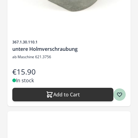
Sku
367.1.30.110.1
untere Holmverschraubung
ab Maschine 621.3756
€15.90
In stock
Add to Cart