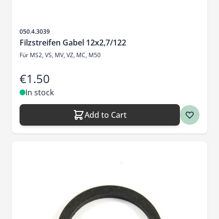
Sku
050.4.3039
Filzstreifen Gabel 12x2,7/122
Für MS2, VS, MV, VZ, MC, M50
€1.50
In stock
Add to Cart