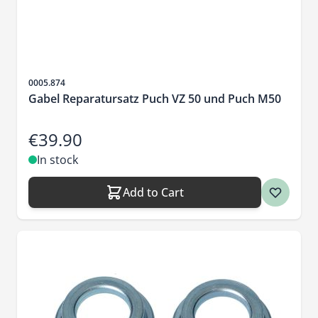
Sku
0005.874
Gabel Reparatursatz Puch VZ 50 und Puch M50
€39.90
In stock
Add to Cart