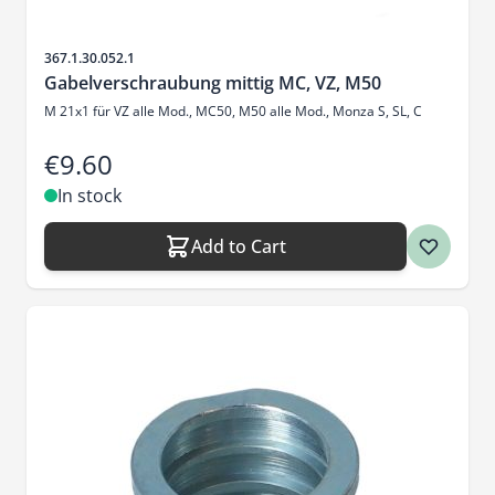
Sku
367.1.30.052.1
Gabelverschraubung mittig MC, VZ, M50
M 21x1 für VZ alle Mod., MC50, M50 alle Mod., Monza S, SL, C
€9.60
In stock
Add to Cart