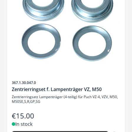
Sku
367.1.30.047.0
Zentrierringset f. Lampenträger VZ, M50
Zentrierringsatz Lampenträger (4-teilig) für Puch VZ-4, VZV, M50,
M50SE,S,R,GP,SG
€15.00
In stock