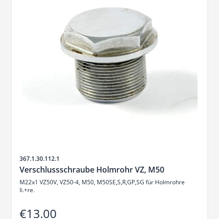
Sku
367.1.30.112.1
Verschlussschraube Holmrohr VZ, M50
M22x1 VZ50V, VZ50-4, M50, M50SE,S,R,GP,SG für Holmrohre
li.+re.
€13.00