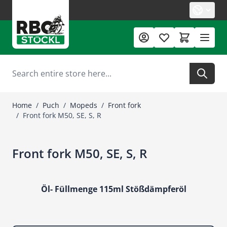
Skip to Content
Search
Home
/
Puch
/
Mopeds
/
Front fork
/
Front fork M50, SE, S, R
Front fork M50, SE, S, R
Öl- Füllmenge 115ml Stößdämpferöl