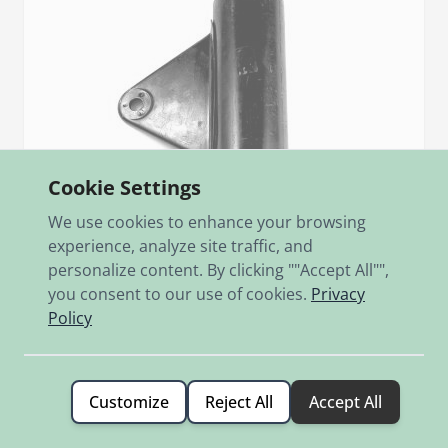
Cookie Settings
We use cookies to enhance your browsing
experience, analyze site traffic, and
personalize content. By clicking ""Accept All"",
you consent to our use of cookies.
Privacy
Policy
Sku
367.2.30.043.2
Scheinwerferträger links VZ, M50
Customize
Reject All
Accept All
VZ50V, VZ50-4, M50R; Restposten-nur wenige Stück