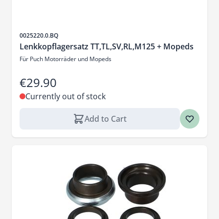
Sku
0025220.0.BQ
Lenkkopflagersatz TT,TL,SV,RL,M125 + Mopeds
Für Puch Motorräder und Mopeds
€29.90
Currently out of stock
Add to Cart