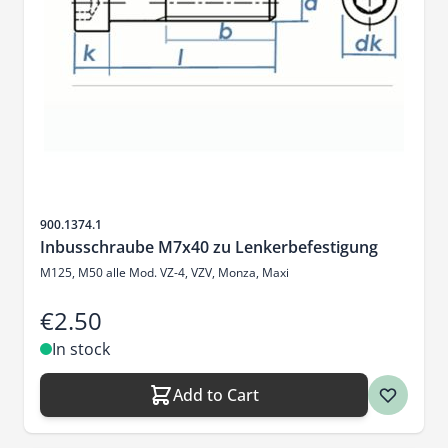
Sku
900.1374.1
Inbusschraube M7x40 zu Lenkerbefestigung
M125, M50 alle Mod. VZ-4, VZV, Monza, Maxi
€2.50
In stock
Add to Cart