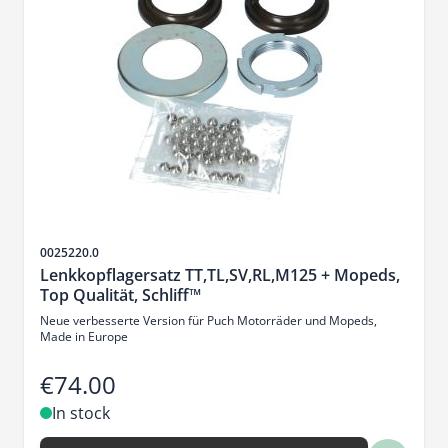
Sku
0025220.0
Lenkkopflagersatz TT,TL,SV,RL,M125 + Mopeds,
Top Qualität, Schliff™
Neue verbesserte Version für Puch Motorräder und Mopeds,
Made in Europe
€74.00
In stock