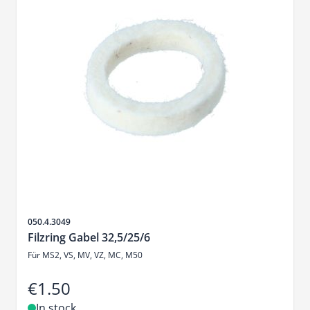
Sku
050.4.3049
Filzring Gabel 32,5/25/6
Für MS2, VS, MV, VZ, MC, M50
€1.50
In stock