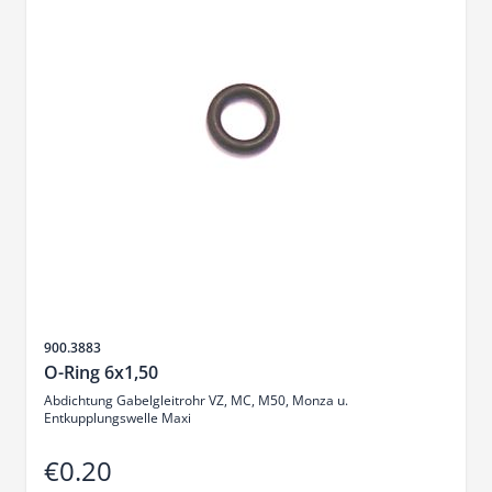
Sku
900.3883
O-Ring 6x1,50
Abdichtung Gabelgleitrohr VZ, MC, M50, Monza u.
Entkupplungswelle Maxi
€0.20