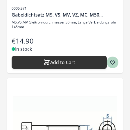
Sku
0005.871
Gabeldichtsatz MS, VS, MV, VZ, MC, M50...
MS,VS,MV Gleitrohrdurchmesser 30mm, Länge Verkleidungsrohr
145mm
€14.90
In stock
Add to Cart