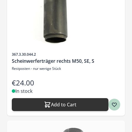
Sku
367.3.30.044.2
Scheinwerferträger rechts M50, SE, S
Restposten - nur wenige Stück
€24.00
In stock
Add to Cart