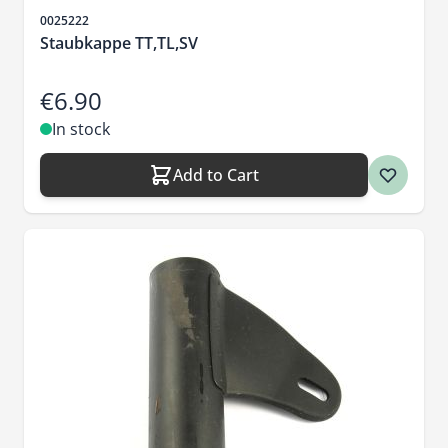
Sku
0025222
Staubkappe TT,TL,SV
€6.90
In stock
Add to Cart