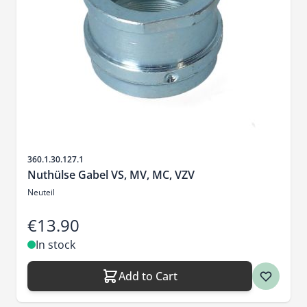
Sku
360.1.30.127.1
Nuthülse Gabel VS, MV, MC, VZV
Neuteil
€13.90
In stock
Add to Cart