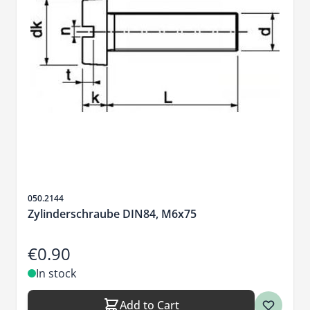
Sku
050.2144
Zylinderschraube DIN84, M6x75
€0.90
In stock
Add to Cart