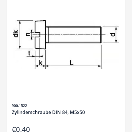
Sku
900.1522
Zylinderschraube DIN 84, M5x50
€0.40