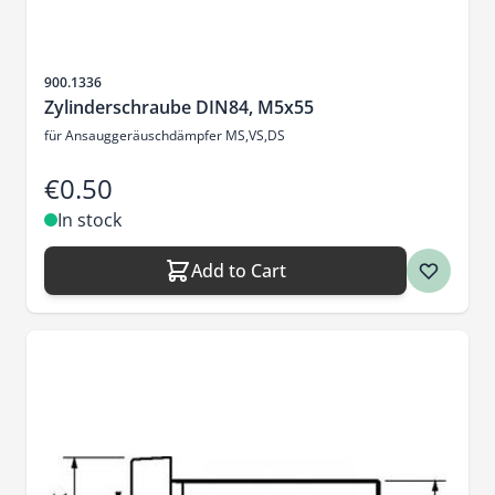
Sku
900.1336
Zylinderschraube DIN84, M5x55
für Ansauggeräuschdämpfer MS,VS,DS
€0.50
In stock
Add to Cart