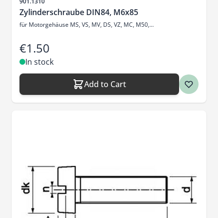
Sku
901.1310
Zylinderschraube DIN84, M6x85
für Motorgehäuse MS, VS, MV, DS, VZ, MC, M50,...
€1.50
In stock
Add to Cart