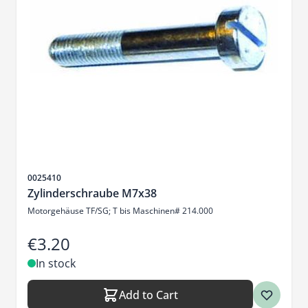
Sku
0025410
Zylinderschraube M7x38
Motorgehäuse TF/SG; T bis Maschinen# 214.000
€3.20
In stock
Add to Cart