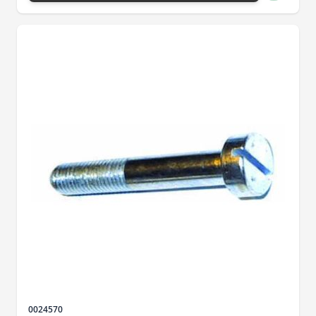
Sku
0024570