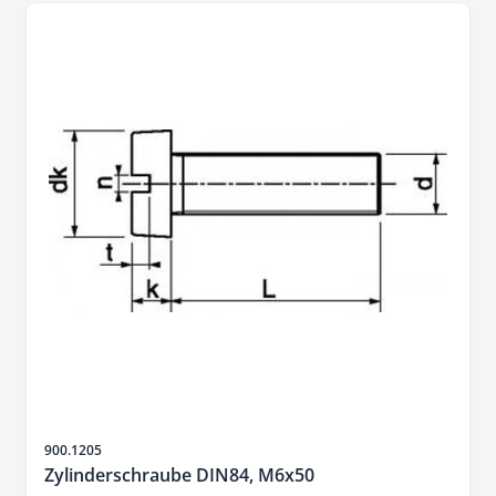
Sku
900.1205
Zylinderschraube DIN84, M6x50