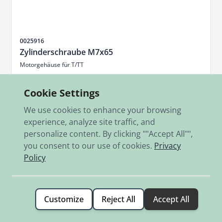
Sku
0025916
Zylinderschraube M7x65
Motorgehäuse für T/TT
€3.20
Cookie Settings
In stock
We use cookies to enhance your browsing
experience, analyze site traffic, and
Add to Cart
personalize content. By clicking ""Accept All"",
you consent to our use of cookies.
Privacy
Policy
Customize
Reject All
Accept All