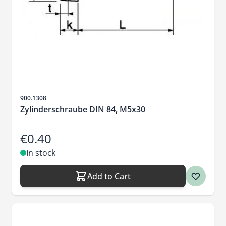
Sku
900.1308
Zylinderschraube DIN 84, M5x30
€0.40
In stock
Add to Cart