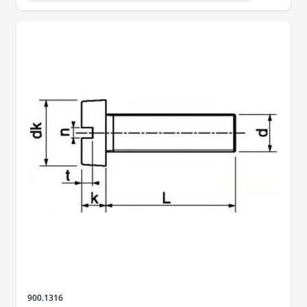
Sku
900.1316