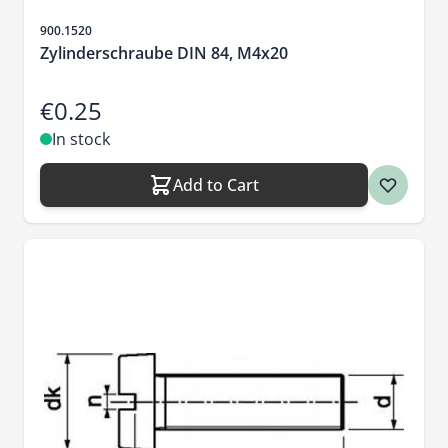
Sku
900.1520
Zylinderschraube DIN 84, M4x20
€0.25
In stock
Add to Cart