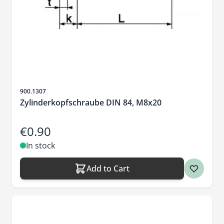
Sku
900.1307
Zylinderkopfschraube DIN 84, M8x20
€0.90
In stock
Add to Cart