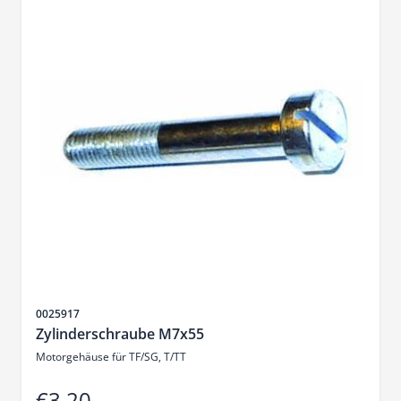
Sku
0025917
Zylinderschraube M7x55
Motorgehäuse für TF/SG, T/TT
€3.20