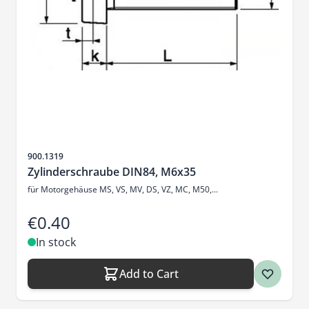
Sku
900.1319
Zylinderschraube DIN84, M6x35
für Motorgehäuse MS, VS, MV, DS, VZ, MC, M50,...
€0.40
In stock
Add to Cart