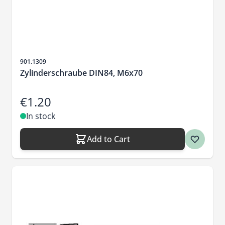
Sku
901.1309
Zylinderschraube DIN84, M6x70
€1.20
In stock
Add to Cart