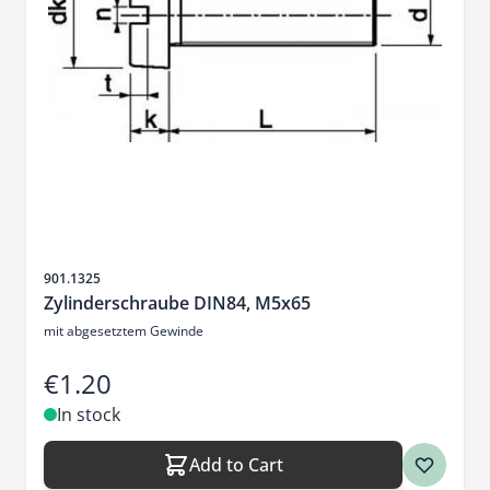
Sku
901.1325
Zylinderschraube DIN84, M5x65
mit abgesetztem Gewinde
€1.20
In stock
Add to Cart