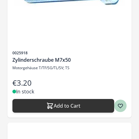
Sku
0025918
Zylinderschraube M7x50
Motorgehäuse T/TF/SG/TL/SV; TS
€3.20
In stock
Add to Cart