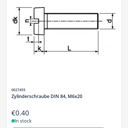
Sku
0027455
Zylinderschraube DIN 84, M6x20
€0.40
In stock