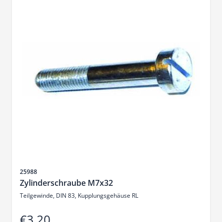
Sku
25988
Zylinderschraube M7x32
Teilgewinde, DIN 83, Kupplungsgehäuse RL
€3.20