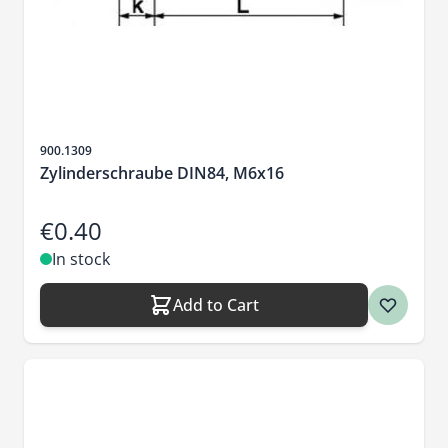
Sku
900.1309
Zylinderschraube DIN84, M6x16
€0.40
In stock
Add to Cart