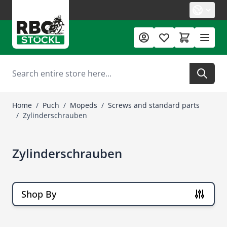
Skip to Content
Search
Home
/
Puch
/
Mopeds
/
Screws and standard parts
/
Zylinderschrauben
Zylinderschrauben
Shop By
Skip to product list