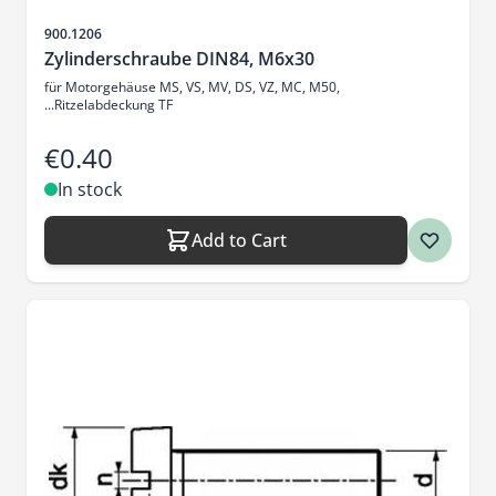
Sku
900.1206
Zylinderschraube DIN84, M6x30
für Motorgehäuse MS, VS, MV, DS, VZ, MC, M50,
...Ritzelabdeckung TF
€0.40
In stock
Add to Cart