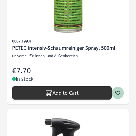
Sku
0007.199.4
PETEC Intensiv-Schaumreiniger Spray, 500ml
universell für Innen- und Außenbereich
€7.70
In stock
Add to Cart