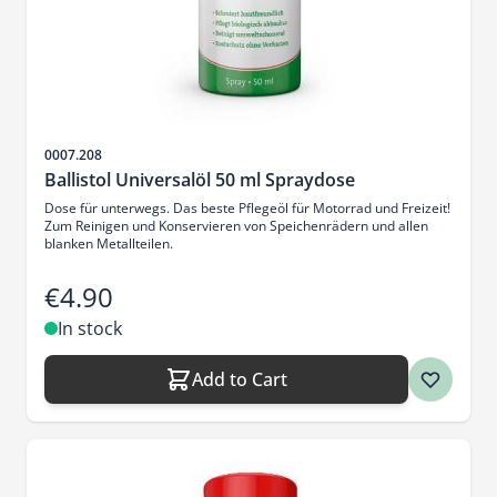
Sku
0007.208
Ballistol Universalöl 50 ml Spraydose
Dose für unterwegs. Das beste Pflegeöl für Motorrad und Freizeit!
Zum Reinigen und Konservieren von Speichenrädern und allen
blanken Metallteilen.
€4.90
In stock
Add to Cart