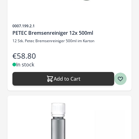
Sku
0007.199.2.1
PETEC Bremsenreiniger 12x 500ml
12 Stk. Petec Bremsenreiniger 500ml im Karton
€58.80
In stock
Add to Cart