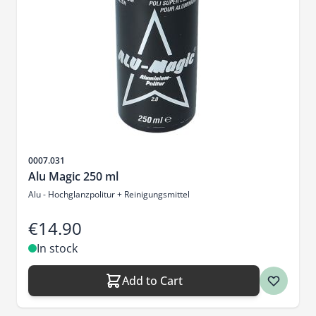
Sku
0007.031
Alu Magic 250 ml
Alu - Hochglanzpolitur + Reinigungsmittel
€14.90
In stock
Add to Cart