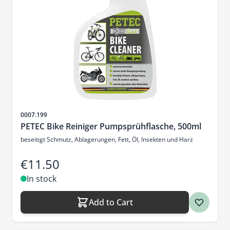
Sku
0007.199
PETEC Bike Reiniger Pumpsprühflasche, 500ml
beseitigt Schmutz, Ablagerungen, Fett, Öl, Insekten und Harz
€11.50
In stock
Add to Cart