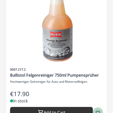
Sku
0007.217.2
Ballistol Felgenreiniger 750ml Pumpensprüher
Hochwertiger Gelreiniger für Auto und Motorradfelgen.
€17.90
In stock
Add to Cart