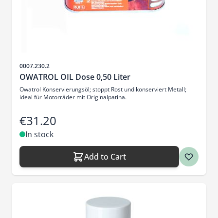
Sku
0007.230.2
OWATROL OIL Dose 0,50 Liter
Owatrol Konservierungsöl; stoppt Rost und konserviert Metall;
ideal für Motorräder mit Originalpatina.
€31.20
In stock
Add to Cart