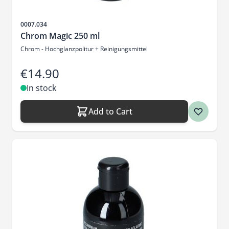
Sku
0007.034
Chrom Magic 250 ml
Chrom - Hochglanzpolitur + Reinigungsmittel
€14.90
In stock
Add to Cart