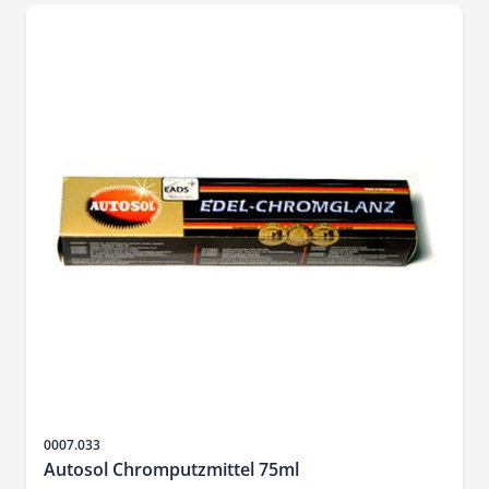
Sku
0007.033
Autosol Chromputzmittel 75ml