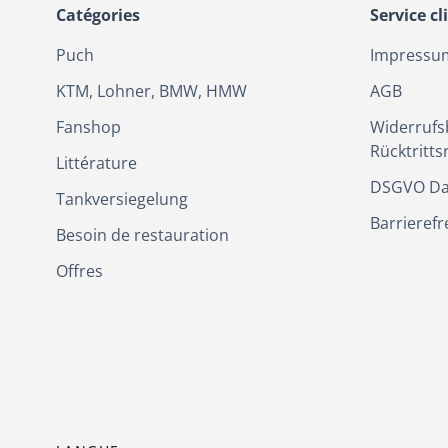
Catégories
Service cl
Puch
Impressu
KTM, Lohner, BMW, HMW
AGB
Fanshop
Widerrufs
Rücktritts
Littérature
DSGVO Da
Tankversiegelung
Barrierefr
Besoin de restauration
Offres