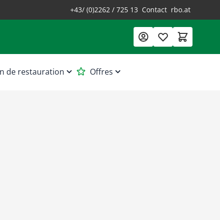
+43/ (0)2262 / 725 13
Contact
rbo.at
n de restauration
Offres