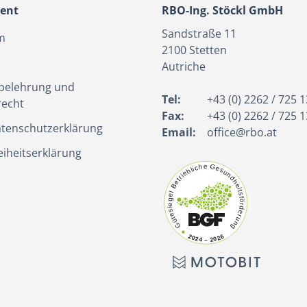
ient
RBO-Ing. Stöckl GmbH
Sandstraße 11
m
2100
Stetten
Autriche
belehrung und
Tel:
+43 (0) 2262 / 725 1
recht
Fax:
+43 (0) 2262 / 725 1
tenschutzerklärung
Email:
office@rbo.at
eiheitserklärung