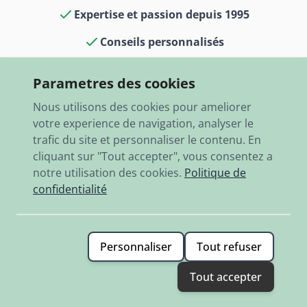
Expertise et passion depuis 1995
Conseils personnalisés
Culture voitures classiques dans notre
Parametres des cookies
boutique et notre musée
Nous utilisons des cookies pour ameliorer
13 000 articles en stock
votre experience de navigation, analyser le
trafic du site et personnaliser le contenu. En
Expédition rapide dans le monde entier
cliquant sur "Tout accepter", vous consentez a
notre utilisation des cookies.
Politique de
confidentialité
Personnaliser
Tout refuser
© 2026 RBO-Ing. Stöckl GmbH.
Tout accepter
Termes & conditions
Politique de confidentialité