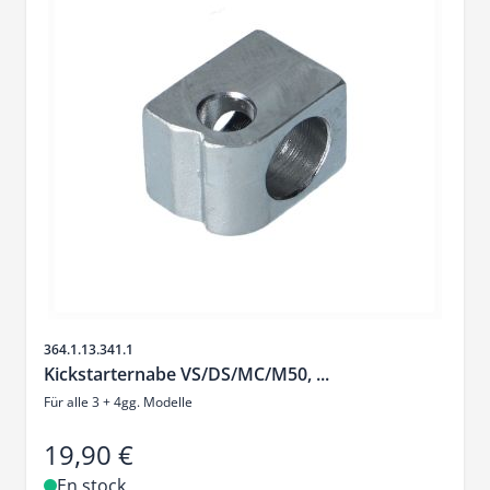
SKU
364.1.13.341.1
Kickstarternabe VS/DS/MC/M50, ...
Für alle 3 + 4gg. Modelle
19,90 €
En stock