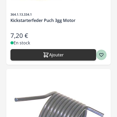
SKU
364.1.13.334.1
Kickstarterfeder Puch 3gg Motor
7,20 €
En stock
Ajouter