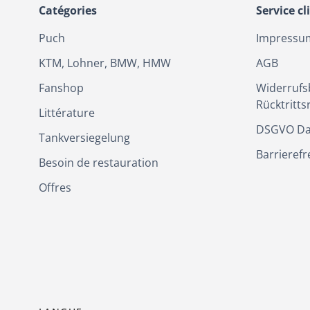
Catégories
Service cl
Puch
Impressu
KTM, Lohner, BMW, HMW
AGB
Fanshop
Widerrufs
Rücktritts
Littérature
DSGVO Da
Tankversiegelung
Barrierefr
Besoin de restauration
Offres