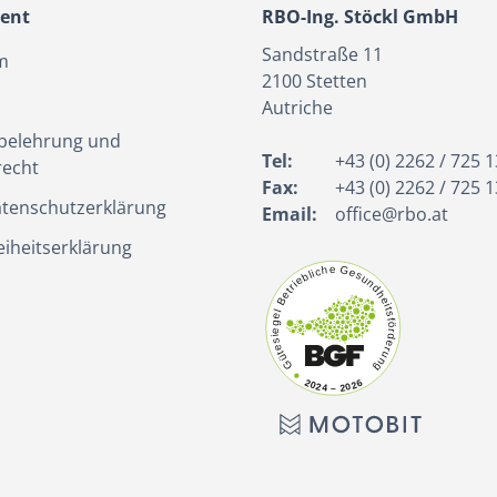
ient
RBO-Ing. Stöckl GmbH
Sandstraße 11
m
2100
Stetten
Autriche
belehrung und
Tel:
+43 (0) 2262 / 725 1
recht
Fax:
+43 (0) 2262 / 725 1
tenschutzerklärung
Email:
office@rbo.at
eiheitserklärung