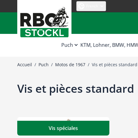
Allez au contenu
French
Puch
KTM, Lohner, BMW, HM
Accueil
/
Puch
/
Motos de 1967
/
Vis et pièces standard
Vis et pièces standard
Vis spéciales