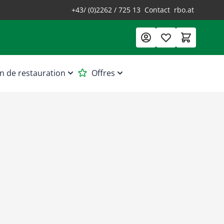
+43/ (0)2262 / 725 13
Contact
rbo.at
n de restauration
Offres