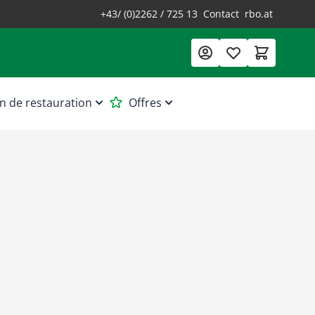
+43/ (0)2262 / 725 13
Contact
rbo.at
n de restauration
Offres
teur