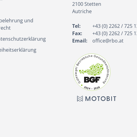
2100
Stetten
Autriche
belehrung und
Tel:
+43 (0) 2262 / 725 1
recht
Fax:
+43 (0) 2262 / 725 1
tenschutzerklärung
Email:
office@rbo.at
eiheitserklärung