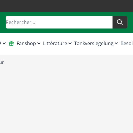
Rechercher
W
Fanshop
Littérature
Tankversiegelung
Besoi
ur
ston PUCH 250 T3, S4
Autres pièces du mo