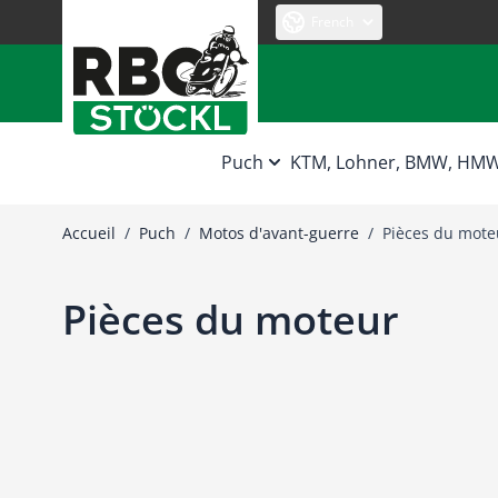
Allez au contenu
French
Puch
KTM, Lohner, BMW, HM
Accueil
/
Puch
/
Motos d'avant-guerre
/
Pièces du mote
Pièces du moteur
Piston PUCH 200
Pi