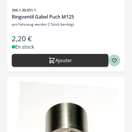
SKU
366.1.30.051.1
Ringventil Gabel Puch M125
pro Fahrzeug werden 2 Stück benötigt
2,20 €
En stock
Ajouter