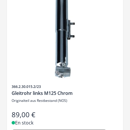
SKU
366.2.30.015.2/23
Gleitrohr links M125 Chrom
Originalteil aus Restbestand (NOS)
89,00 €
En stock