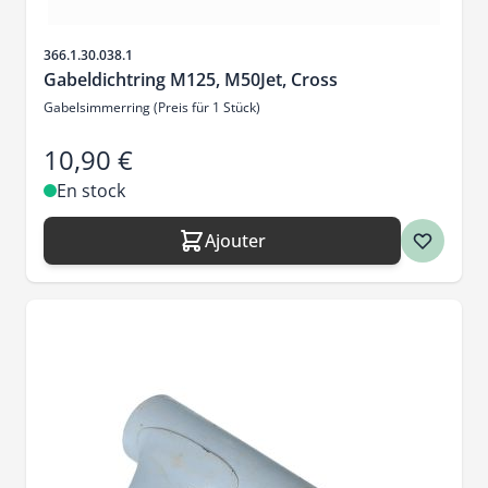
SKU
366.1.30.038.1
Gabeldichtring M125, M50Jet, Cross
Gabelsimmerring (Preis für 1 Stück)
10,90 €
En stock
Ajouter