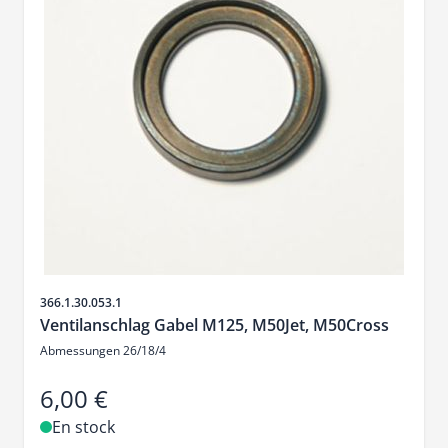
SKU
366.1.30.053.1
Ventilanschlag Gabel M125, M50Jet, M50Cross
Abmessungen 26/18/4
6,00 €
En stock