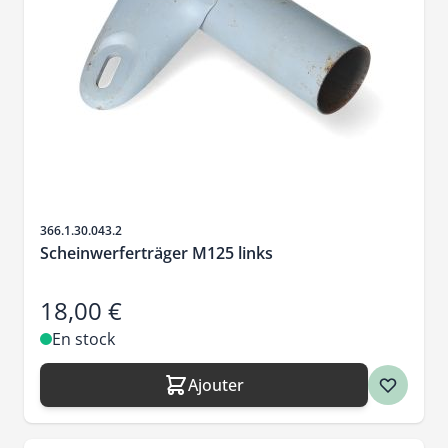
SKU
366.1.30.043.2
Scheinwerferträger M125 links
18,00 €
En stock
Ajouter