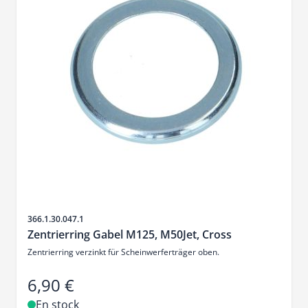
SKU
366.1.30.047.1
Zentrierring Gabel M125, M50Jet, Cross
Zentrierring verzinkt für Scheinwerferträger oben.
6,90 €
En stock