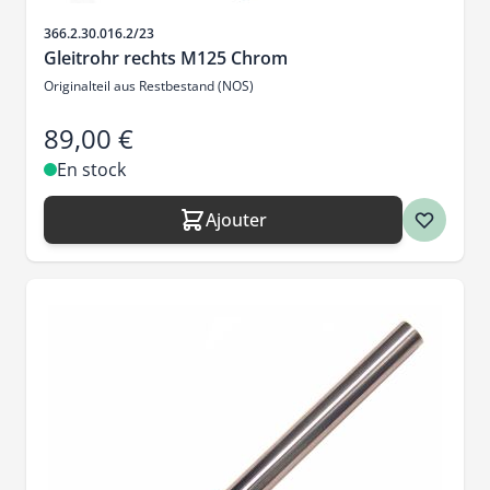
SKU
366.2.30.016.2/23
Gleitrohr rechts M125 Chrom
Originalteil aus Restbestand (NOS)
89,00 €
En stock
Ajouter