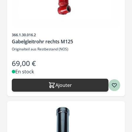
SKU
366.1.30.016.2
Gabelgleitrohr rechts M125
Originalteil aus Restbestand (NOS)
69,00 €
En stock
Ajouter