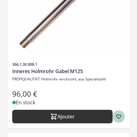
SKU
366.1.30.008.1
Inneres Holmrohr Gabel M125
PROFIQUALITÄT! Holmrohr verchromt, aus Spezialstahl
96,00 €
En stock
Ajouter