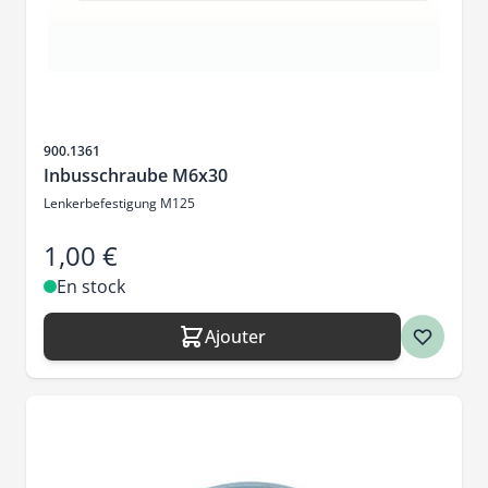
SKU
900.1361
Inbusschraube M6x30
Lenkerbefestigung M125
1,00 €
En stock
Ajouter