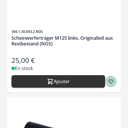
SKU
366.1.30.043.2.NOS
Scheinwerferträger M125 links, Originalteil aus
Restbestand (NOS)
25,00 €
En stock
Ajouter