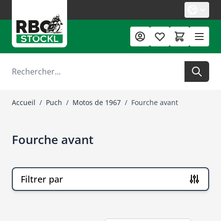
Allez au contenu
Rechercher
Accueil
/
Puch
/
Motos de 1967
/
Fourche avant
Fourche avant
Filtrer par
Passer à la liste des produits