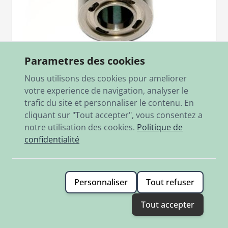
Parametres des cookies
Nous utilisons des cookies pour ameliorer
votre experience de navigation, analyser le
trafic du site et personnaliser le contenu. En
SKU
366.1.30.049.1
cliquant sur "Tout accepter", vous consentez a
Bodeneinsatz Gabel M125, M50Jet, M50Cross
notre utilisation des cookies.
Politique de
confidentialité
11,40 €
En stock
Personnaliser
Tout refuser
Ajouter
Tout accepter