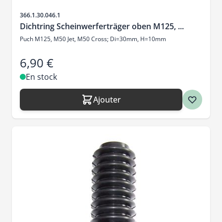
SKU
366.1.30.046.1
Dichtring Scheinwerferträger oben M125, ...
Puch M125, M50 Jet, M50 Cross; Di=30mm, H=10mm
6,90 €
En stock
Ajouter